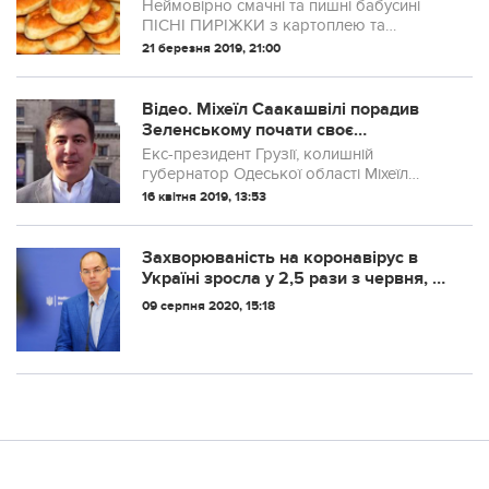
капустою! Готуються дуже просто та
Неймовірно смачні та пишні бабусині
швидко! Люблять їх дорослі і діти!
ПІСНІ ПИРІЖКИ з картоплею та
Чоловік завжди просить, щоб
капустою! Смачні смажені пиріжки з
21 березня 2019, 21:00
готувала їх у піст! Але смачні вони в
картоплею, а також пиріжки з капустою
готуємо вдома. Рецепт смажених
пиріжків з фото...
Відео. Міхеїл Саакашвілі порадив
Зеленському почати своє
президентство з посадки Порошенка
Екс-президент Грузії, колишній
і його оточення
губернатор Одеської області Міхеїл
Саакашвілі записав відеозвернення до
16 квітня 2019, 13:53
Володимира Зеленського, називаючи
його майбутнім Президентом України.
Саакашвілі акц...
Захворюваність на коронавірус в
Україні зросла у 2,5 рази з червня, –
Степанов
09 серпня 2020, 15:18