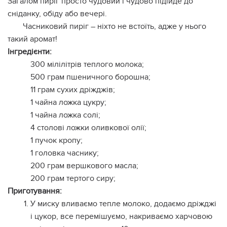
Загалом пиріг просто чудовий і чудово підійде до
сніданку, обіду або вечері.
Часниковий пиріг – ніхто не встоїть, адже у нього
такий аромат!
Інгредієнти:
300 мілілітрів теплого молока;
500 грам пшеничного борошна;
11 грам сухих дріжджів;
1 чайна ложка цукру;
1 чайна ложка солі;
4 столові ложки оливкової олії;
1 пучок кропу;
1 головка часнику;
200 грам вершкового масла;
200 грам тертого сиру;
Приготування:
У миску вливаємо тепле молоко, додаємо дріжджі
і цукор, все перемішуємо, накриваємо харчовою