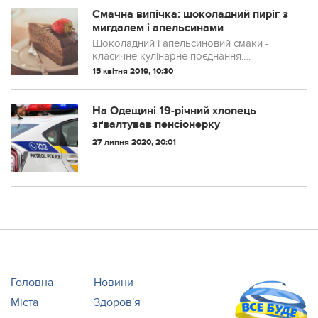
який не проходить дуже дов...
Смачна випічка: шоколадний пиріг з
мигдалем і апельсинами
Шоколадний і апельсиновий смаки -
класичне кулінарне поєднання.
Домашній пиріг з чорним шоколадом,
15 квітня 2019, 10:30
мигдальним борошном і цитрусовою
цедрою, який готується без грама
борошна - ідеальне під...
На Одещині 19-річний хлопець
зґвалтував пенсіонерку
27 липня 2020, 20:01
Головна
Новини
Міста
Здоров'я