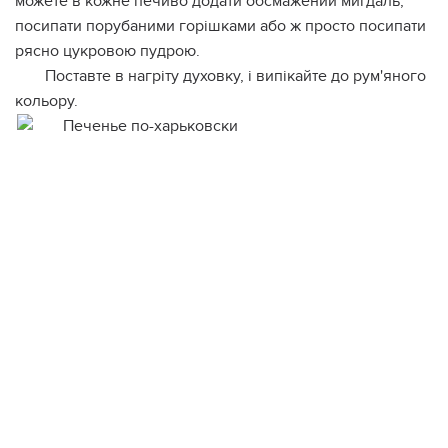
можете в кожне печиво додати обсмажений мигдаль,
посипати порубаними горішками або ж просто посипати
рясно цукровою пудрою.
Поставте в нагріту духовку, і випікайте до рум'яного
кольору.