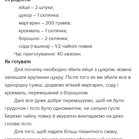
яйця – 2 штуки;
цукор – 1 склянка;
маргарин – 200 грамів;
крохмаль – 1 склянка;
борошно – 2 склянки;
сода (гашена) – 1/2 чайної ложки.
Час приготування: 40 хвилин.
Як готувати
Для початку необхідно збити яйця з цукром, можна
залишати крупинки цукру. Після того як ми збили все в
однорідну суміш, додаємо м'який маргарин, соду і
крохмаль, перемішаний з борошном.
Далі все дуже добре перемішуємо, щоб не було
грудочок і тісто було одноманітне, не сильно густе.
Беремо чайну ложку й акуратно викладаємо на деко
готове тісто.
Для того, щоб надати більш пікантного смаку,