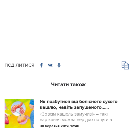
ПОДІЛИТИСЯ
Читати також
Як позбутися від болісного сухого
кашлю, навіть запущеного…
Найсильніший природний засіб…
«Зовсім кашель замучив!» – такі
нарікання можна нерідко почути в
холодну пору року. Простудні
30 березня 2019, 12:40
захворювання призводять до
ускладнень у вигляді застарілого кашлю,