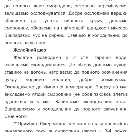
до теплого пюре смородини, ретельно перемішуємо,
залишаємо охолоджуватися. Добре охолоджені вершки
збиваємо до густого пишного крему, додаємо
смородину, збиваємо на найменшій швидкості міксера
Викладаємо мус на сирник. Ставимо в холодильник до
повного запустіння.
Желейний шар
Желатин розводимо у 2 ст.л. гарячої води,
залишаємо охолоджуватися. До лікеру додаємо цукор,
ставимо на вогонь, нагріваємо до повного розчинення
цукру, додаємо желатин, добре розмішуємо.
Охолоджуємо до кімнатної температури. Зверху на мус
викладаємо ягідки смородини (не обов’язково), злегка
вдавлючи їх у мус. Заливаємо охолодженим желе.
Відправляємо у холодильник до повного запустіння.
Смачного!
***Примітка. Лікер можна замінити на таку ж кількість
вичавленого соку зі смородини (пюре) + 3-4 ложки