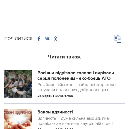
ПОДІЛИТИСЯ
Читати також
Росіяни відрізали голови і вирізали
серця полоненим - екс-боєць АТО
Російські військові і найманці жорстоко
катували полонених добровольців і
бійців ЗСУ, відрізали їм голови, знімали
25 червня 2018, 17:55
шкіру і чинили інші тяжкі злочини. Про
це повідомив екс-боєць батальй...
Закон вдячності
Вдячність – дуже сильна емоція, яка
повністю змінює ваш внутрішній стан і
створює вібрації, що притягають у ваше