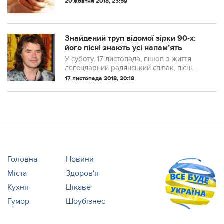
20 жовтня 2018, 23:59
життя ще більше того, за що ви дякуєте.
Вона здатна допомагати вам стати б...
Знайдений труп відомої зірки 90-х:
його пісні знають усі напам’ять
У суботу, 17 листопада, пішов з життя
легендарний радянський співак, пісні
якого знали всі
17 листопада 2018, 20:18
Головна
Новини
Міста
Здоров'я
Кухня
Цікаве
Гумор
Шоубізнес