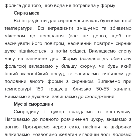
фольга для того, щоб вода не потрапила у форму.
Сирна маса
Всі інгредієнти для сирної маси мають бути кімнатної
температури. Всі інгредієнти змішуємо та збиваємо
міксером до поєднання (але не довго, щоб не
насичувати його повітрям, насичений повітрям сирник
дуже піднімається, а потім осідає). Викладаємо сирну
масу на запечене дно. Форму (заздалегідь обмотану
фольгою) вкладаємо у більшу форму, чи будь який
інший жаростійкий посуд, та заливаємо кип’ятком до
половини висоти форми з сирником. Випікаємо при
температурі 150 градусів близько 50-55 хвилин.
Виймаємо з духовки, залишаємо до охолодження.
Мус зі смородини
Смородину і цукор складаємо в каструльку.
Нагріваємо до повного розчинення цукру, знімаємо з
вогню. Протираємо через сито, насіння та шкірочки
відкидаємо. Розводимо желатин у гарячій воді, додаємо