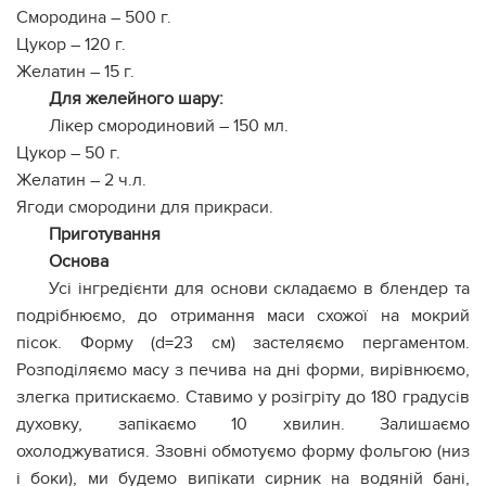
Смородина – 500 г.
Цукор – 120 г.
Желатин – 15 г.
Для желейного шару:
Лікер смородиновий – 150 мл.
Цукор – 50 г.
Желатин – 2 ч.л.
Ягоди смородини для прикраси.
Приготування
Основа
Усі інгредієнти для основи складаємо в блендер та
подрібнюємо, до отримання маси схожої на мокрий
пісок. Форму (d=23 см) застеляємо пергаментом.
Розподіляємо масу з печива на дні форми, вирівнюємо,
злегка притискаємо. Ставимо у розігріту до 180 градусів
духовку, запікаємо 10 хвилин. Залишаємо
охолоджуватися. Ззовні обмотуємо форму фольгою (низ
і боки), ми будемо випікати сирник на водяній бані,