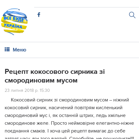
Меню
Рецепт кокосового сирника зі
смородиновим мусом
23 липня 2018 р. 15:30
Кокосовий сирник зі смородиновим мусом – ніжний
кокосовий сирник, насичений повітрям кисленький
смородиновий мус і, як останній штрих, ледь хмільне
смородинове желе. Просто неймовірне елегантно-ніжне
поєднання смаків. І хоча цей рецепт вимагає до себе
затрат часу, він того вартий. Спробуйте, не пошкодуєте!!!