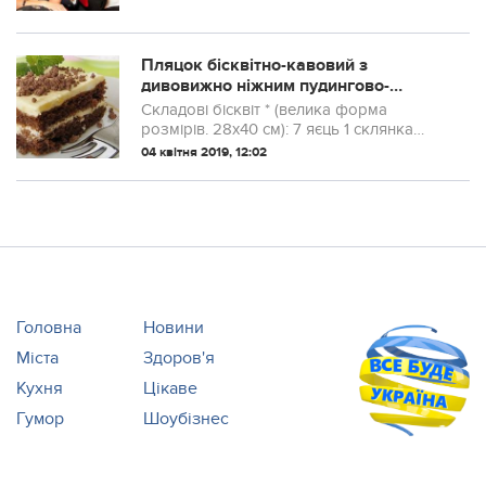
Пляцок бісквітно-кавовий з
дивовижно ніжним пудингово-
яблучним кремом. Спробувала
Складові бісквіт * (велика форма
приготувати, тепер це моя
розмірів. 28х40 см): 7 яєць 1 склянка
найулюбленіша випічка
цукру ¾ склянки борошна 2 столові
04 квітня 2019, 12:02
ложки какао 1 чайна ложка порошку для
випічки
Головна
Новини
Міста
Здоров'я
Кухня
Цікаве
Гумор
Шоубізнес