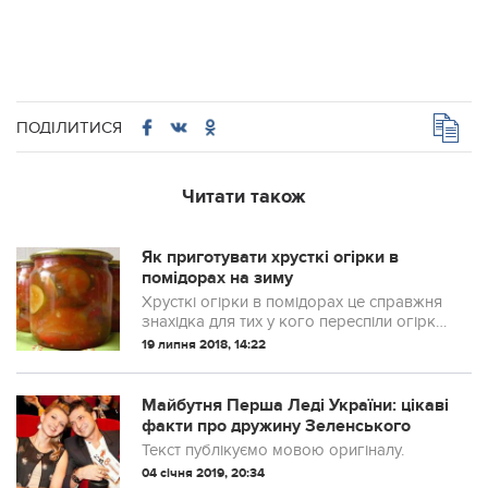
ПОДІЛИТИСЯ
Читати також
Як приготувати хрусткі огірки в
помідорах на зиму
Хрусткі огірки в помідорах це справжня
знахідка для тих у кого переспіли огірки,
і помідори виросли не кондиційні. У це
19 липня 2018, 14:22
важко повірити, але огірки за цим
рецептом виходять такими хрустким...
Майбутня Перша Леді України: цікаві
факти про дружину Зеленського
Текст публікуємо мовою оригіналу.
04 січня 2019, 20:34