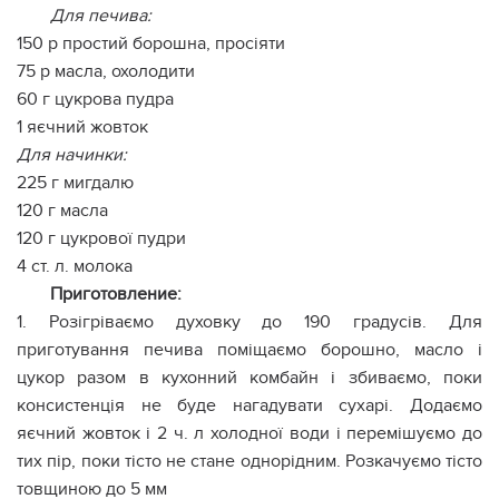
Для печива:
150 р простий борошна, просіяти
75 р масла, охолодити
60 г цукрова пудра
1 яєчний жовток
Для начинки:
225 г мигдалю
120 г масла
120 г цукрової пудри
4 ст. л. молока
Пр
иготовление:
1. Розігріваємо духовку до 190 градусів. Для
приготування печива поміщаємо борошно, масло і
цукор разом в кухонний комбайн і збиваємо, поки
консистенція не буде нагадувати сухарі. Додаємо
яєчний жовток і 2 ч. л холодної води і перемішуємо до
тих пір, поки тісто не стане однорідним. Розкачуємо тісто
товщиною до 5 мм