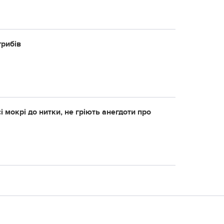
грибів
сі мокрі до нитки, не гріють анегдоти про