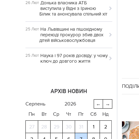
Донька власника АТБ
26 Лют
виступила у Відні з Іриною
Білик та анонсувала спільний хіт
На Львівщині на пішохідному
25 Лют
переході прокурор збив двох
дітей військовослужбовця
Наука і 97 років досвіду: у чому
25 Лют
ключ до довгого життя
ПОДІЛ
АРХІВ НОВИН
серпень
2026
←
→
Пн
Вт
Ср
Чт
Пт
Сб
Нд
27
28
29
30
31
1
2