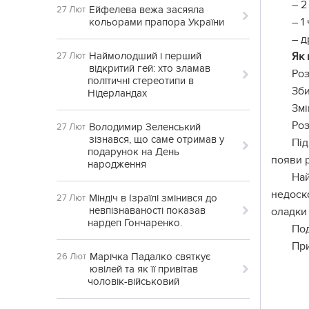
– 2
Ейфелева вежа засяяла
27 Лют
– 1
кольорами прапора України
– д
Наймолодший і перший
Як 
27 Лют
відкритий гей: хто зламав
Роз
політичні стереотипи в
Зби
Нідерландах
Змі
Роз
Володимир Зеленський
27 Лют
зізнався, що саме отримав у
Під
подарунок на День
появи р
народження
На
недоск
Міндіч в Ізраїлі змінився до
27 Лют
невпізнаваності показав
оладки
нардеп Гончаренко.
Под
При
Марічка Падалко святкує
26 Лют
ювілей та як її привітав
чоловік-військовий