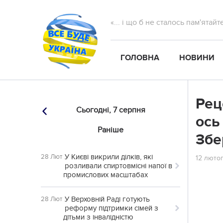
«... і що б не сталось пам'ятай
ГОЛОВНА
НОВИНИ
Рец
Сьогодні,
7 серпня
ось
Раніше
Збе
У Києві викрили ділків, які
28 Лют
12 лютог
розливали спиртовмісні напої в
промислових масштабах
У Верховній Раді готують
28 Лют
реформу підтримки сімей з
дітьми з інвалідністю