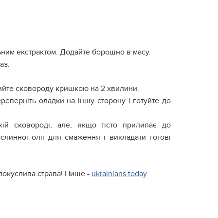
льним екстрактом. Додайте борошно в масу.
аз.
крийте сковороду кришкою на 2 хвилини.
ереверніть оладки на іншу сторону і готуйте до
ій сковороді, але, якщо тісто прилипає до
слинної олії для смаження і викладати готові
спокуслива страва! Пише -
ukrainians.today