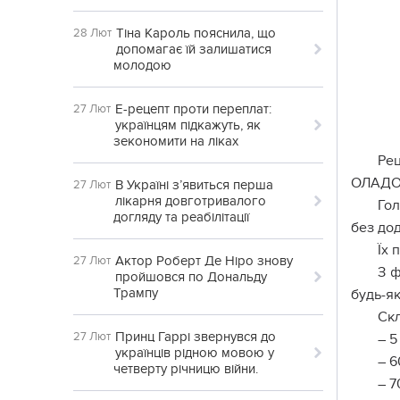
Тіна Кароль пояснила, що
28 Лют
допомагає їй залишатися
молодою
Е-рецепт проти переплат:
27 Лют
українцям підкажуть, як
зекономити на ліках
Ре
ОЛАДОК
В Україні з’явиться перша
27 Лют
лікарня довготривалого
Гол
догляду та реабілітації
без дод
Їх 
Актор Роберт Де Ніро знову
27 Лют
З ф
пройшовся по Дональду
Трампу
будь-як
Скл
Принц Гаррі звернувся до
27 Лют
– 5
українців рідною мовою у
– 6
четверту річницю війни.
– 7