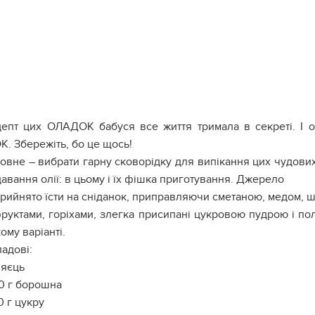
цепт цих ОЛАДОК бабуся все життя тримала в секреті. І
. Збережіть, бо це щось!
овне – вибрати гарну сковорідку для випікання цих чудових 
авання олії: в цьому і їх фішка приготування. Джерело
прийнято їсти на сніданок, приправляючи сметаною, медом, 
руктами, горіхами, злегка присипані цукровою пудрою і по
ому варіанті.
адові:
 яєць
0 г борошна
0 г цукру