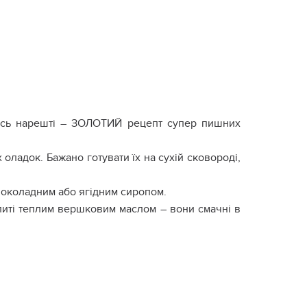
 ось нарешті – ЗОЛОТИЙ рецепт супер пишних
оладок. Бажано готувати їх на сухій сковороді,
шоколадним або ягідним сиропом.
литі теплим вершковим маслом – вони смачні в