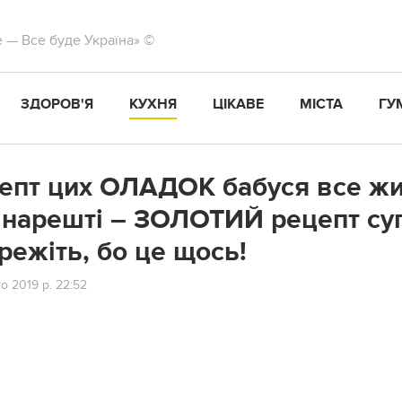
те — Все буде Україна» ©
ЗДОРОВ'Я
КУХНЯ
ЦІКАВЕ
МІСТА
ГУ
епт цих ОЛАДОК бабуся все житт
 нарешті – ЗОЛОТИЙ рецепт с
режіть, бо це щось!
о 2019 р. 22:52