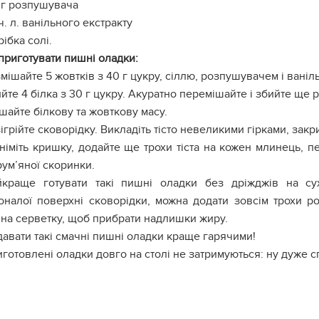
 г розпушувача
 ч. л. ванільного екстракту
рібка солі.
приготувати пишні оладки:
мішайте 5 жовтків з 40 г цукру, сіллю, розпушувачем і вані
йте 4 білка з 30 г цукру. Акуратно перемішайте і збийте ще р
шайте білкову та жовткову масу.
ігрійте сковорідку. Викладіть тісто невеликими гірками, за
німіть кришку, додайте ще трохи тіста на кожен млинець, п
ум’яної скоринки.
йкраще готувати такі пишні оладки без дріжджів на сух
оналої поверхні сковорідки, можна додати зовсім трохи ро
 на серветку, щоб прибрати надлишки жиру.
авати такі смачні пишні оладки краще гарячими!
готовлені оладки довго на столі не затримуються: ну дуже 