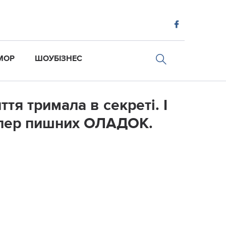
МОР
ШОУБІЗНЕС
я тримала в секреті. І
упер пишних ОЛАДОК.