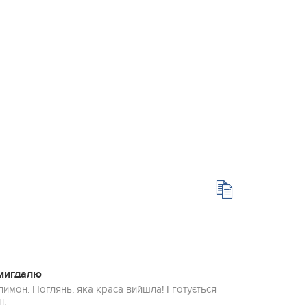
 мигдалю
имон. Поглянь, яка краса вийшла! І готується
н.