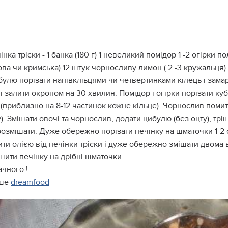
інка тріски - 1 банка (180 г) 1 невеликий помідор 1 -2 огірк
ва чи кримська) 12 штук чорносливу лимон ( 2 -3 кружальця)
улю порізати напівкліьцями чи четвертинками кілець і зама
і залити окропом на 30 хвилин. Помідор і огірки порізати ку
(приблизно на 8-12 частинок кожне кільце). Чорнослив помити
). Змішати овочі та чорнослив, додати цибулю (без оцту), трі
розмішати. Дуже обережно порізати печінку на шматочки 1-2 
ити олією від печінки тріски і дуже обережно змішати двом
ити печінку на дрібні шматочки.
чного !
ше
dreamfood