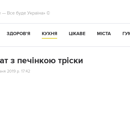
те — Все буде Україна» ©
ЗДОРОВ'Я
КУХНЯ
ЦІКАВЕ
МІСТА
ГУ
ат з печінкою тріски
ня 2019 р. 17:42