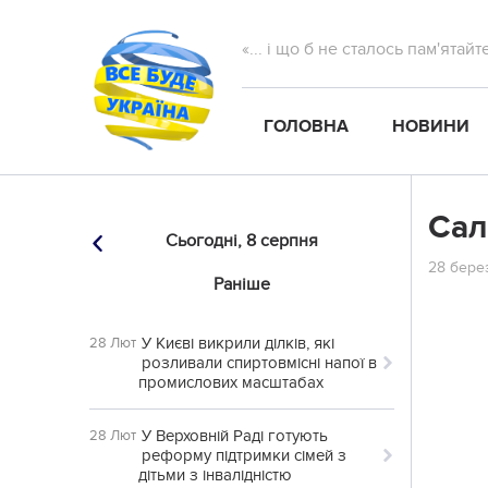
«... і що б не сталось пам'ятай
ГОЛОВНА
НОВИНИ
Сал
Сьогодні,
8 серпня
28 берез
Раніше
У Києві викрили ділків, які
28 Лют
розливали спиртовмісні напої в
промислових масштабах
У Верховній Раді готують
28 Лют
реформу підтримки сімей з
дітьми з інвалідністю