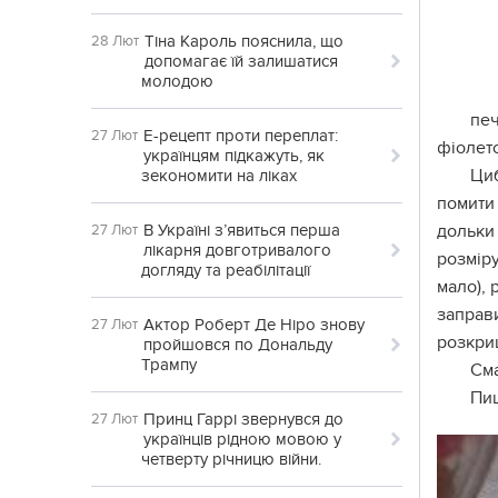
Тіна Кароль пояснила, що
28 Лют
допомагає їй залишатися
молодою
печ
Е-рецепт проти переплат:
27 Лют
фіолето
українцям підкажуть, як
Циб
зекономити на ліках
помити 
В Україні з’явиться перша
дольки 
27 Лют
лікарня довготривалого
розміру
догляду та реабілітації
мало), 
заправ
Актор Роберт Де Ніро знову
27 Лют
розкриш
пройшовся по Дональду
Трампу
Сма
Пи
Принц Гаррі звернувся до
27 Лют
українців рідною мовою у
четверту річницю війни.