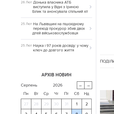
Донька власника АТБ
26 Лют
виступила у Відні з Іриною
Білик та анонсувала спільний хіт
На Львівщині на пішохідному
25 Лют
переході прокурор збив двох
дітей військовослужбовця
Наука і 97 років досвіду: у чому
25 Лют
ключ до довгого життя
ПОДІЛ
АРХІВ НОВИН
серпень
2026
←
→
Пн
Вт
Ср
Чт
Пт
Сб
Нд
27
28
29
30
31
1
2