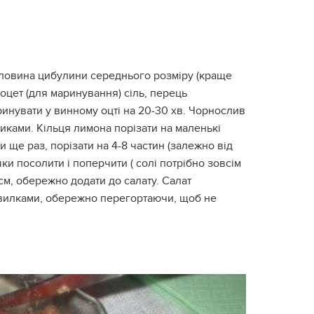
и половина цибулини середнього розміру (краще
 оцет (для маринування) сіль, перець
ринувати у винному оцті на 20-30 хв. Чорнослив
биками. Кільця лимона порізати на маленькі
 ще раз, порізати на 4-8 частин (залежно від
шки посолити і поперчити ( солі потрібно зовсім
см, обережно додати до салату. Салат
а вилками, обережно перегортаючи, щоб не