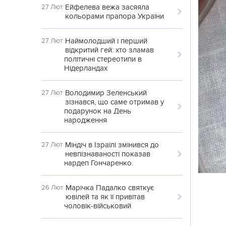
Ейфелева вежа засяяла
27 Лют
кольорами прапора України
Наймолодший і перший
27 Лют
відкритий гей: хто зламав
політичні стереотипи в
Нідерландах
Володимир Зеленський
27 Лют
зізнався, що саме отримав у
подарунок на День
народження
Міндіч в Ізраїлі змінився до
27 Лют
невпізнаваності показав
нардеп Гончаренко.
Марічка Падалко святкує
26 Лют
ювілей та як її привітав
чоловік-військовий