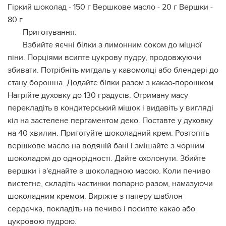
Гіркий шоколад - 150 г Вершкове масло - 20 г Вершки -
80 г
Приготування:
Взбийте яєчні білки з лимонним соком до міцної
піни. Порціями всипте цукрову пудру, продовжуючи
збивати. Потрібніть мигдаль у кавомолці або блендері до
стану борошна. Додайте білки разом з какао-порошком.
Нагрійте духовку до 130 градусів. Отриману масу
перекладіть в кондитерський мішок і видавіть у вигляді
кіл на застелене пергаментом деко. Поставте у духовку
на 40 хвилин. Приготуйте шоколадний крем. Розтопіть
вершкове масло на водяній бані і змішайте з чорним
шоколадом до однорідності. Дайте охолонути. Збийте
вершки і з'єднайте з шоколадною масою. Коли печиво
вистегне, складіть частинки попарно разом, намазуючи
шоколадним кремом. Виріжте з паперу шаблон
сердечка, покладіть на печиво і посипте какао або
цукровою пудрою.