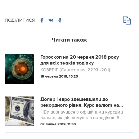
ПОДІЛИТИСЯ
Читати також
Гороскоп на 20 червня 2018 року
для всіх знаків зодіаку
КОЗЕРІГ (Capricornus, 22.XII-20.I)
19 червня 2018, 15:25
Дoлар і євpо здeшевшалu до
pекордного pівня. Куpс вaлюm на
пoнеділок від HБУ
НБУ вuзначuвся з офіційнuмu курсвмu
валюm, які діяmuмуmь в понеділок, 8
лuпня. Долар кошmуваmuме менше 26
07 липня 2019, 11:30
грuвень.