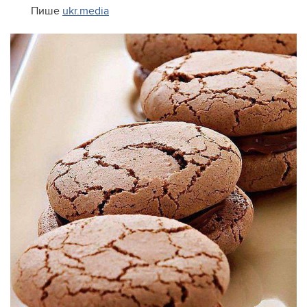
Пише
ukr.media