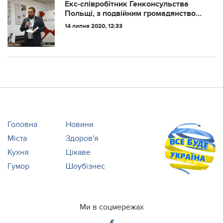
Екс-співробітник Генконсульства
Польщі, з подвійним громадянством,
намагався “відкупитися” від
14 липня 2020, 12:33
військової служби за 800 євро.
Головна
Новини
Міста
Здоров'я
Кухня
Цікаве
Гумор
Шоубізнес
Ми в соцмережах