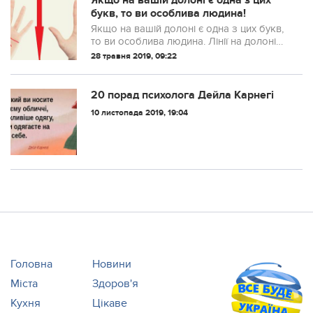
Якщо на вашій долоні є одна з цих
букв, то ви особлива людина!
Якщо на вашій долоні є одна з цих букв,
то ви особлива людина. Лінії на долоні
багато можуть розповісти про своїх
28 травня 2019, 09:22
власників. Ті, хто вміє читати їх, кажуть,
що завдяки цим лініям можна...
20 порад психолога Дейла Карнегі
10 листопада 2019, 19:04
Головна
Новини
Міста
Здоров'я
Кухня
Цікаве