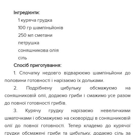
Інгредієнти:
1 куряча грудка
100 гр шампіньйонів
250 мл сметани
петрушка
соняшникова олія
сіль
Спосіб приготування:
1. Спочатку недовго відварюємо шампіньйони до
половини готовності і нарізаємо їх дольками.
2. Подрібнену цибульку обсмажуємо на
соняшниковій олії, додаємо гриби і смажимо усе разом
до повної готовності грибів.
3. Курячу грудку нарізаємо невеличкими
шматочками і обсмажуємо на сковорідці в соняшниковій
олії до повної готовності. Тепер кладемо до курячої
грудки обсмажені гриби та цибульку, додаємо сіль за