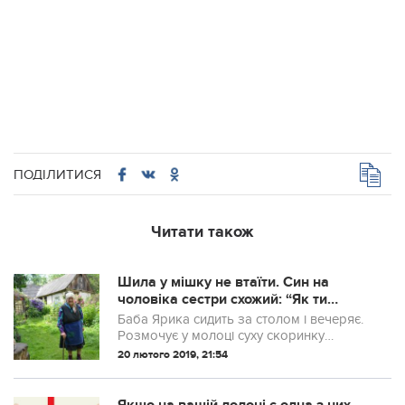
ПОДІЛИТИСЯ
Читати також
Шила у мішку не втаїти. Син на
чоловіка сестри схожий: “Як ти
могла, Яринко, вкрасти мого
Баба Ярика сидить за столом і вечеряє.
чоловіка? Влізти, мов гaдина у мою
Розмочує у молоці суху скоринку
сім’ю?”
позавчорашнього хліба: купленого
20 лютого 2019, 21:54
буханця їй одній на тиждень вистачає.
Своїх зубів давно нема, «казенні», як
називал...