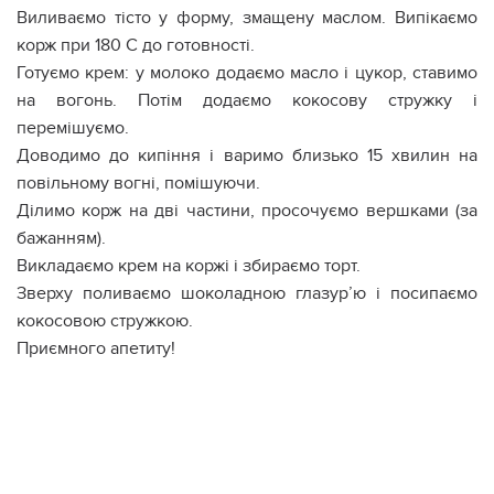
Виливаємо тісто у форму, змащену маслом. Випікаємо
корж при 180 С до готовності.
Готуємо крем: у молоко додаємо масло і цукор, ставимо
на вогонь. Потім додаємо кокосову стружку і
перемішуємо.
Доводимо до кипіння і варимо близько 15 хвилин на
повільному вогні, помішуючи.
Ділимо корж на дві частини, просочуємо вершками (за
бажанням).
Викладаємо крем на коржі і збираємо торт.
Зверху поливаємо шоколадною глазур’ю і посипаємо
кокосовою стружкою.
Приємного апетиту!