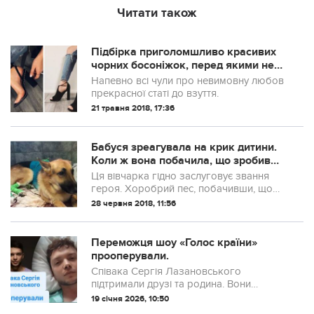
Читати також
Підбірка приголомшливо красивих
чорних босоніжок, перед якими не
встоїть жодна жінка! (фото)
Напевно всі чули про невимовну любов
прекрасної статі до взуття.
21 травня 2018, 17:36
Бабуся зреагувала на крик дитини.
Коли ж вона побачила, що зробив
пес, вона миттю кинулася по лікаря
Ця вівчарка гідно заслуговує звання
…
героя. Хоробрий пес, побачивши, що
його 7-річній господині загрожує
28 червня 2018, 11:56
небезпека, негайно кинувся її захищати.
На дівчинку намагалася напасти отруйна
змія...
Переможця шоу «Голос країни»
прооперували.
Співака Сергія Лазановського
підтримали друзі та родина. Вони
потішили його подарунками та
19 січня 2026, 10:50
сюрпризами.