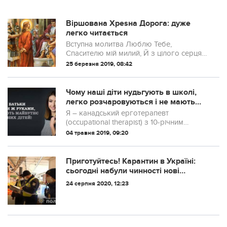
Віршована Хреsна Дорога: дуже
легко читається
Вступна молитва Люблю Тебе,
Спасителю мій милий, Й з цілого серця
жалую за те, Що вороrам Твоїм додав я
25 березня 2019, 08:42
сили, Щоб розпинали тiло пресвяте.
Чому наші діти нудьгують в школі,
легко розчаровуються і не мають
справжніх друзів?
Я – канадський ерготерапевт
(occupational therapist) з 10-річним
стажем роботи з дітьми, батьками і
04 травня 2019, 09:20
вчителями. За роки своєї професійної
діяльності я спостерігаю у дітей страшну
тенденц...
Приготуйтесь! Карантин в Україні:
сьогодні набули чинності нові
обмеження
24 серпня 2020, 12:23