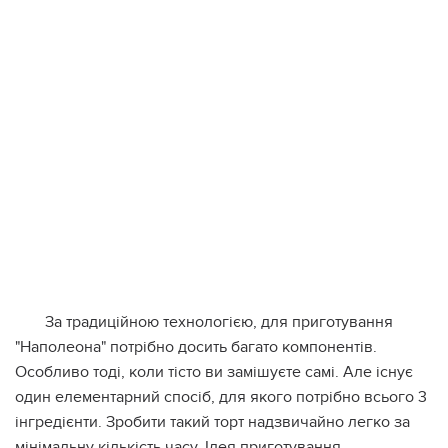
За традиційною технологією, для приготування
"Наполеона" потрібно досить багато компонентів.
Особливо тоді, коли тісто ви замішуєте самі. Але існує
один елементарний спосіб, для якого потрібно всього 3
інгредієнти. Зробити такий торт надзвичайно легко за
мінімальну кількість часу. Ідея приготування