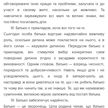
обговорювати їхню працю та проблеми, залучати їх до
участі в своєму житті, наскільки це можливо. Та
навчитися зауважувати всі малі та великі знаки, які
постійно посилають діти.
IIІ. Батько є прикладом, хоче він того чи ні.
Сьогодні особа батька відіграє надзвичайно важливу
роль, оскільки дитина може покластися на нього, а в
його силах — керувати дитиною. Передусім батько є
прикладом, він стимулює вибір конкретних схем
поведінки дитини згідно з засадами коректності та
вихованості. Одним словом, батько — взірець чесності,
порядності та доброзичливості. Навіть якщо діти і не
усвідомлюють цього, а іноді й заперечують це,
насправді ж вони дивляться на те, що і як робить батько
та чому він чинить так, а не інакше. Те, що ми називаємо
сумлінням, великою мірою залежить від постаті батька.
IV. Батько забезпечує надійність.
Батько — це охоронець. Ціла родина чекає, що батько