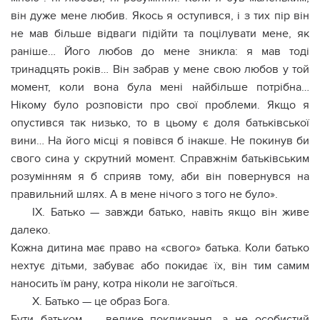
він дуже мене любив. Якось я оступився, і з тих пір він
не мав більше відваги підійти та поцілувати мене, як
раніше… Його любов до мене зникла: я мав тоді
тринадцять років… Він забрав у мене свою любов у той
момент, коли вона була мені найбільше потрібна…
Нікому було розповісти про свої проблеми. Якщо я
опустився так низько, то в цьому є доля батьківської
вини… На його місці я повівся б інакше. Не покинув би
свого сина у скрутний момент. Справжнім батьківським
розумінням я б сприяв тому, аби він повернувся на
правильний шлях. А в мене нічого з того не було».
IX. Батько — завжди батько, навіть якщо він живе
далеко.
Кожна дитина має право на «свого» батька. Коли батько
нехтує дітьми, забуває або покидає їх, він тим самим
наносить їм pану, котра ніколи не загoїться.
X. Батько — це образ Бога.
Бути батьком — велике покликання, а не особистий