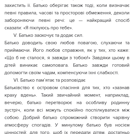
захистить її. Батько оберігає також тоді, коли визначає
певні правила, часові та просторові обмеження, деколи
забороняючи певні речі: це — найкращий спосіб
сказати: «Я піклуюсь про тебе».
V. Батько заохочує та додає сил.
Батько доводить свою любов повагою, слухаючи та
приймаючи. Його любов справжня, як у тих, хто каже:
«Що б не сталося, я завжди з тобою!» Завдяки цьому в
дітей виникає самоповага. Батько завжди готовий
допомогти своїм чадам, компенсуючи їхні слабкості.
VI. Батько пам’ятає та розповідає
Батьківство є островом спасіння для тих, хто «зазнав
краху вдень». Такий звичайний момент, наприклад,
вечерю, батько перетворює на особливу родинну
зустріч, коли всі можуть спокійно поспілкуватися між
собою. Добрий батько спроможний створити чарівну
атмосферу спогадів. У минулому батько був носієм
цінностей; для того, щоб їх передати дітям, достатньо