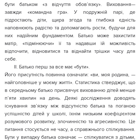
бути батьком «з відчуття обов’язку». Виховання—
завжди «командна гра». У подружній парі, де
підростають діти, щира згода та глибока єдність
наповнюють радістю та допомагають рости, будучи для
них надійним фундаментом. Батько може захистити
матір, «підмінюючи» її та надавши їй можливість
відпочити, відновитися та віднайти трішки часу для
себе.
II. Батько перш за все має «бути».
Його присутність повинна означати: «ви, моя родина, —
найголовніше у моєму житті». Статистика стверджує, що
в середньому батько присвячує вихованню дітей менше
п’яти хвилин на день. Деякі дослідження доводять
існування зв’язку між відсутністю батька та поганою
успішністю дітей у школі, їхнім низьким коефіцієнтом
розумового розвитку, злoчинністю та агресивністю. Це
питання стосується не часу, а справжнього спілкування.
Бути у випадку батька означає — спілкуватися з дітьми,