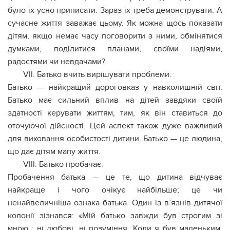
було їх усно приписати. Зараз їх треба демонструвати. А
сучасне життя заважає цьому. Як можна щось показати
дітям, якщо немає часу поговорити з ними, обмінятися
думками, поділитися планами, своїми надіями,
радостями чи невдачами?
VII. Батько вчить вирішувати проблеми.
Батько — найкращий дороговказ у навколишній світ.
Батько має сильний вплив на дітей завдяки своїй
здатності керувати життям, тим, як він ставиться до
оточуючої дійсності. Цей аспект також дуже важливий
для виховання особистості дитини. Батько — це людина,
що дає дітям мапу життя.
VIII. Батько пробачає.
Пробачення батька — це те, що дитина відчуває
найкраще і чого очікує найбільше; це чи
ненайвеличніша ознака батька. Один із в’язнів дитячої
колонії зізнався: «Мій батько завжди був строгим зі
мною : ні любові, ні розуміння. Коли я був маленьким,