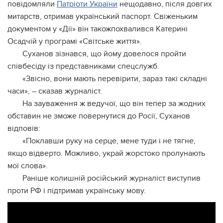
повідомляли
Патріоти України
нещодавно, після довгих
митарств, отримав український паспорт. Свіженьким
документом у «Дії» він такожпохвалився Катерині
Осадчій у програмі «Світське життя».
Суханов зізнався, що йому довелося пройти
співбесіду із представниками спецслужб.
«Звісно, вони мають перевірити, зараз такі складні
часи», – сказав журналіст.
На зауваження ж ведучої, що він тепер за жодних
обставин не зможе повернутися до Росії, Суханов
відповів:
«Поклавши руку на серце, мене туди і не тягне,
якщо відверто. Можливо, украй жорстоко пролунають
мої слова».
Раніше колишній російський журналіст виступив
проти РФ і підтримав українську мову.