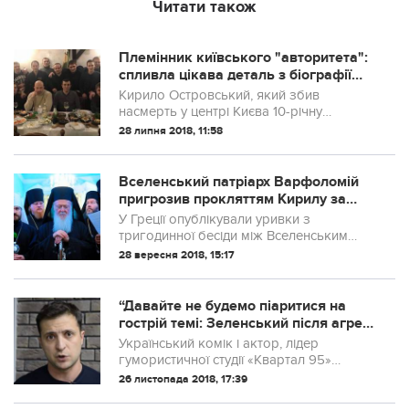
Читати також
Племінник київського "авторитета":
спливла цікава деталь з біографії
мажора-вбивцi на Хаммері (фото)
Кирило Островський, який збив
насмерть у центрі Києва 10-річну
дівчинку, є родичем судимого
28 липня 2018, 11:58
кримінального авторитета i ватажка
ОЗУ, яке “працювало” з нерухомістю.
Вселенський патріарх Варфоломій
пригрозив прокляттям Кирилу за
брехню про Україну. Деталі.
У Греції опублікували уривки з
тригодинної бесіди між Вселенським
патріархом Варфоломієм та главою РПЦ
28 вересня 2018, 15:17
Кирилом на зустрічі у Фанарі 31 серпня,
під час якої представників Росії через
брехн...
“Давайте не будемо піаритися на
гострій темі: Зеленський після агресії
Росії звернувся до політиків
Український комік і актор, лідер
гумористичної студії «Квартал 95»
Володимир Зеленський записав коротке
26 листопада 2018, 17:39
відеозвернення до українських політиків,