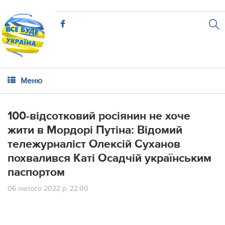
Меню
​100-відсотковий росіянин не хоче
жити в Мордорі Путіна: Відомий
тележурналіст Олексій Суханов
похвалився Каті Осадчій українським
паспортом
06 лютого 2022 р. 22:00