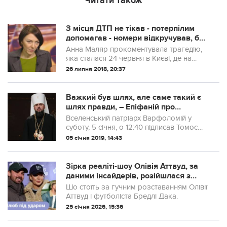
Читати також
З місця ДTП не тікав - потерпілим
допомагав - номери відкручував, бо
думав про стан своїх рідних - гальма
Анна Маляр прокоментувала трагедію,
не спрацювали
яка сталася 24 червня в Києві, де на
пішохідному переході водій “Хаммера”
26 липня 2018, 20:37
збив на смерть дівчинку. Пряма мова:
Важкий був шлях, але саме такий є
шлях правди, – Епіфаній про
підписання Томосу
Вселенський патріарх Варфоломій у
суботу, 5 січня, о 12:40 підписав Томос
про автокефалію єдиної Православної
05 січня 2019, 14:43
церкви України. Епіфаній подякував усім,
хто допоміг Православній церкві Укра...
Зірка реаліті-шоу Олівія Аттвуд, за
даними інсайдерів, розійшлася з
футболістом Бредлі Даком
Шо стоїть за гучним розставанням Олівії
Аттвуд і футболіста Бредлі Дака.
25 січня 2026, 15:36