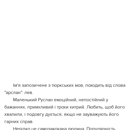
Ім'я запозичене з тюркських мов, походить від слова
"арслан": лев.
Маленький Руслан емоційний, непостійний у
бажаннях, примхливий і трохи хитрий. Любить, щоб його
хвалили, і подовгу дується, якщо не зауважують його
гарних справ.
Нерідко це самозакохана людина. Популярність