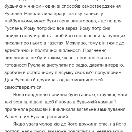
будь-яким чином - один зі способів самоствердження
Руслана. Наполеглива праця, за яку колись, у
майбутньому, може бути гарна винагорода, - це не для
Руслана. Йому потрібно все зараз, йому потрібна
швидка популярність - щоб його впізнавали на вулицях,
писали про нього в газетах. Можливо, тому він тяжіє до
артистичної й політичної діяльності. Прагнення
виділитися, не бути таким, як всі, проявляється в
готовності Руслана виступати по радіо, давати інтерв'ю,
зробити в остаточному підсумку своє ім'я популярним.
Для Руслана й дружина - одна з можливостей
самоствердитися.
Вона неодмінно повинна бути гарною, стрункої, мати
такі зовнішні дані, щоб її поява в будь-якій кампанії
припиняла розмови й викликала загальне замилування.
Разом з тим Руслан ревнивий.
Якщо увага чоловіків до його дружини стає, на його
погляд, надмірною, він може розлютити й, незважаючи