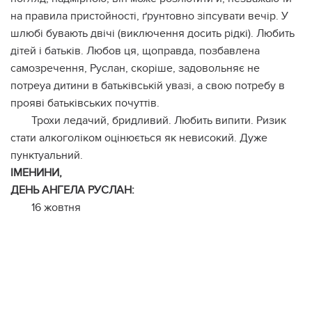
на правила пристойності, ґрунтовно зіпсувати вечір. У
шлюбі бувають двічі (виключення досить рідкі). Любить
дітей і батьків. Любов ця, щоправда, позбавлена
самозречення, Руслан, скоріше, задовольняє не
потреуа дитини в батьківській увазі, а свою потребу в
прояві батьківських почуттів.
Трохи ледачий, бридливий. Любить випити. Ризик
стати алкоголіком оцінюється як невисокий. Дуже
пунктуальний.
ІМЕНИНИ,
ДЕНЬ АНГЕЛА РУСЛАН:
16 жовтня