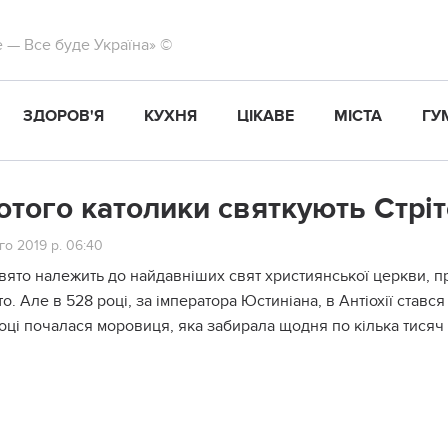
те — Все буде Україна» ©
ЗДОРОВ'Я
КУХНЯ
ЦІКАВЕ
МІСТА
ГУ
ютого католики святкують Стрі
о 2019 р. 06:40
вято належить до найдавніших свят християнської церкви, про
о. Але в 528 році, за імператора Юстиніана, в Антіохії стався
оці почалася моровиця, яка забирала щодня по кілька тисяч 