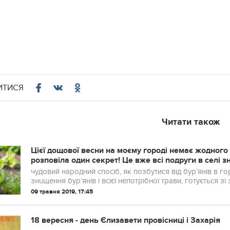
ИТИСЯ
Читати також
Цієї дощової весни на моєму городі немає жодного б
розповіла один сeкрет! Цe вже всі подруги в селі 
тaк просто! Багато да
чудовий народний спосіб, як позбутися від бур’янів в городі. Це перевірений часом ефективн
знuщення бур’янів і всієї непотрібної трави, готується зі з
09 травня 2019, 17:45
18 вересня - день Єлизавети провісниці і Захарія