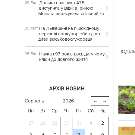
Донька власника АТБ
26 Лют
виступила у Відні з Іриною
Білик та анонсувала спільний хіт
На Львівщині на пішохідному
25 Лют
переході прокурор збив двох
дітей військовослужбовця
ПОДІЛ
Наука і 97 років досвіду: у чому
25 Лют
ключ до довгого життя
АРХІВ НОВИН
серпень
2026
←
→
Пн
Вт
Ср
Чт
Пт
Сб
Нд
27
28
29
30
31
1
2