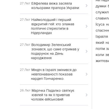
на паді
Ейфелева вежа засяяла
27 Лют
думки б
кольорами прапора України
служила
славил
Наймолодший і перший
27 Лют
відкритий гей: хто зламав
Ісуса 
політичні стереотипи в
спасін
Нідерландах
Ізраїля
який на
Володимир Зеленський
27 Лют
потім з
зізнався, що саме отримав у
подарунок на День
коли зв
народження
життєв
Міндіч в Ізраїлі змінився до
27 Лют
невпізнаваності показав
нардеп Гончаренко.
Марічка Падалко святкує
26 Лют
ювілей та як її привітав
чоловік-військовий