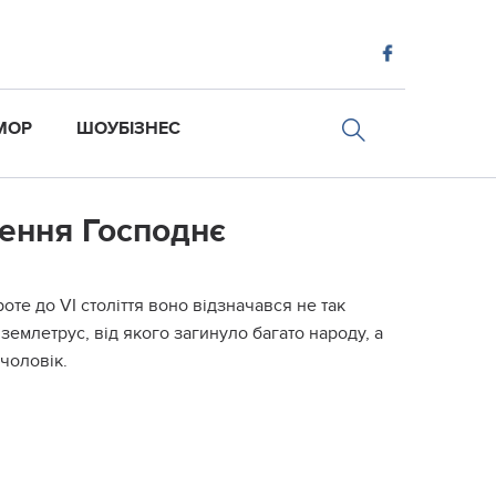
МОР
ШОУБІЗНЕС
тення Господнє
те до VI століття воно відзначався не так
 землетрус, від якого загинуло багато народу, а
чоловік.