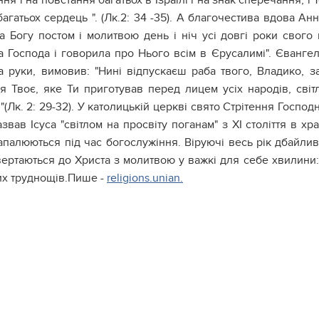
ння і на повстання багатьох в Ізраїлі і на знак сперечання, 
агатьох сердець ". (Лк.2: 34 -35). А благочестива вдова Ан
 Богу постом і молитвою день і ніч усі довгі роки свого в
а Господа і говорила про Нього всім в Єрусалимі". Євангел
на руки, вимовив: "Нині відпускаєш раба твого, Владико, з
ня Твоє, яке Ти приготував перед лицем усіх народів, світ
 "(Лк. 2: 29-32). У католицькій церкві свято Стрітення Госп
звав Ісуса "світлом на просвіту поганам" з XI століття в х
апалюються під час богослужіння. Віруючі весь рік дбайливо
ертаються до Христа з молитвою у важкі для себе хвилини: 
их труднощів.Пише -
religions.unian.