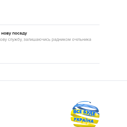
 нову посаду
кову службу, залишаючись радником очільника