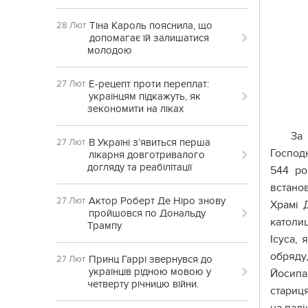
Тіна Кароль пояснила, що
28 Лют
допомагає їй залишатися
молодою
Е-рецепт проти переплат:
27 Лют
українцям підкажуть, як
зекономити на ліках
За
В Україні з’явиться перша
27 Лют
Господн
лікарня довготривалого
догляду та реабілітації
544 ро
встанов
Актор Роберт Де Ніро знову
27 Лют
Храмі 
пройшовся по Дональду
католи
Трампу
Ісуса,
обряду
Принц Гаррі звернувся до
27 Лют
українців рідною мовою у
Йосипа
четверту річницю війни.
стариця