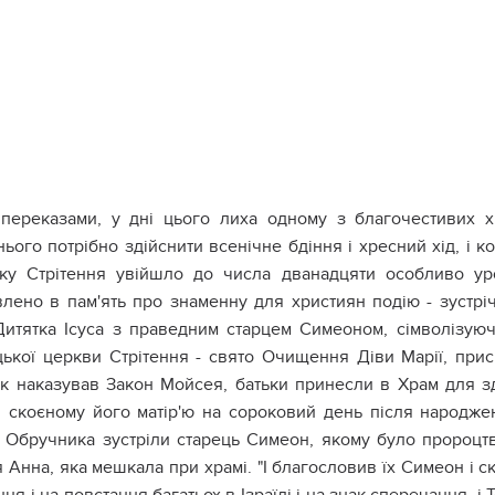
 переказами, у дні цього лиха одному з благочестивих х
ього потрібно здійснити всенічне бдіння і хресний хід, і 
ку Стрітення увійшло до числа дванадцяти особливо ур
лено в пам'ять про знаменну для християн подію - зустрічі
Дитятка Ісуса з праведним старцем Симеоном, сімволізуючи
цької церкви Стрітення - свято Очищення Діви Марії, при
 як наказував Закон Мойсея, батьки принесли в Храм для 
, скоєному його матір'ю на сороковий день після народже
 Обручника зустріли старець Симеон, якому було пророцтво
 Анна, яка мешкала при храмі. "І благословив їх Симеон і с