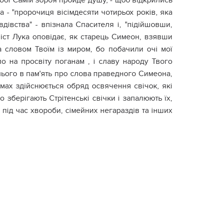
і Тобі Самій зброя пройде душу, - щоб відкрились
на - "пророчиця вісімдесяти чотирьох років, яка
дівства" - впізнала Спасителя і, "підійшовши,
іст Лука оповідає, як старець Симеон, взявши
а словом Твоїм із миром, бо побачили очі мої
ло на просвіту поганам , і славу народу Твого
однього в пам'ять про слова праведного Симеона,
рамах здійснюється обряд освячення свічок, які
 зберігають Стрітенські свічки і запалюють їх,
під час хвороби, сімейних негараздів та інших