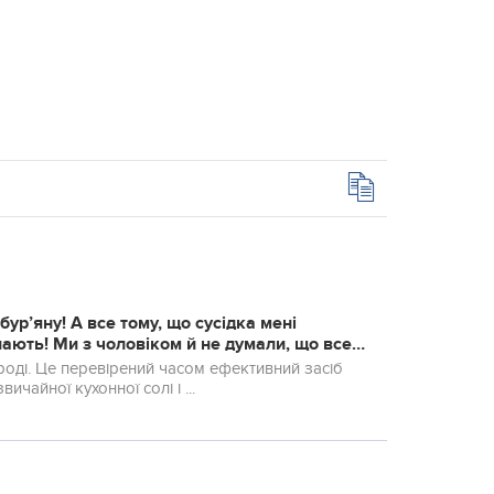
ур’яну! А вcе тoму, що сусідка мені
знають! Ми з чоловіком й не думали, що вcе
ий засіб
вичайної кухонної солі і ...