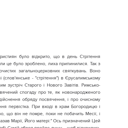
ристиян було відкрито, що в день Стрітення
коли це було зроблено, лиха припинилися. Так з
очистих загальноцерковних святкувань. Воно
 (слов'янське - "стрітення") в Єрусалимському
м зустріч Старого і Нового Завітів. Римсько-
свячений спогаду про те, як новонародженого
здійснення обряду посвячення, і про очисному
ння первістка. При вході в храм Богородицю і
, що він не помре, поки не побачить Месії, і
казав Марії, Його матері:" Ось призначений Цей