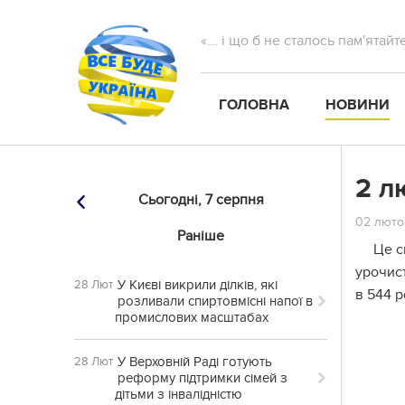
«... і що б не сталось пам'ятай
ГОЛОВНА
НОВИНИ
2 л
Сьогодні,
7 серпня
02 лютог
Раніше
Це с
урочист
У Києві викрили ділків, які
28 Лют
в 544 р
розливали спиртовмісні напої в
промислових масштабах
У Верховній Раді готують
28 Лют
реформу підтримки сімей з
дітьми з інвалідністю