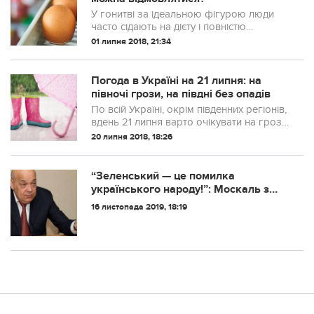
У гонитві за ідеальною фігурою люди
часто сідають на дієту і повністю
виключають з раціону ті чи інші
01 липня 2018, 21:34
продукти. Але ж ці обмеження можуть
завдати непоправної шкоди здоров’ю.
Дієтолог-тера...
Погода в Україні на 21 липня: на
півночі грози, на півдні без опадів
По всій Україні, окрім південних регіонів,
вдень 21 липня варто очікувати на грози.
На півдні — хмарно з проясненнями
20 липня 2018, 18:26
“Зеленський — це помилка
українського народу!”: Москаль з
гучною заявою. відео
16 листопада 2019, 18:19