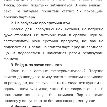
Ласка, обійми, поцілунки забуваються. З ними зникає і
секс. Не забудьте прочитати статтю: Як покращити
ерекцію партнера
2. Не забувайте про еротичні ігри
Власне для незабутньої ночі кохання, не потрібно
дуже старатися. Не потрібно грати в еротичні ігри чи
застосовувати різні еротичні предмети, які вам не
подобаються. Достатньо спитати партнерку чи партнера,
що їм подобається і намагатися разом реалізувати
фантазії.
3. Вийдіть за рамки звичного
Коли ви в останнє експериментували? Людство
звикло до швидкого темпу життя з певними правилами
та розкладом, що сексуальне життя стало теж нудним та
одноманітним. Фактично, якщо б ви закрили очі, ви б
повторили всі свої дії без помилок. Варто вносити
новизну у стосунки та не боятися експериментувати.
4. Фрази-стимули