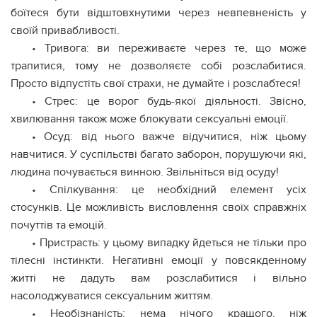
боїтеся бути відштовхнутими через невпевненість у
своїй привабливості.
• Тривога: ви переживаєте через те, що може
трапитися, тому не дозволяєте собі розслабитися.
Просто відпустіть свої страхи, не думайте і розслабтеся!
• Стрес: це ворог будь-якої діяльності. Звісно,
хвилювання також може блокувати сексуальні емоції.
• Осуд: від нього важче відучитися, ніж цьому
навчитися. У суспільстві багато заборон, порушуючи які,
людина почувається винною. Звільніться від осуду!
• Спілкування: це необхідний елемент усіх
стосунків. Це можливість висловлення своїх справжніх
почуттів та емоцій.
• Пристрасть: у цьому випадку йдеться не тільки про
тілесні інстинкти. Негативні емоції у повсякденному
житті не дадуть вам розслабитися і вільно
насолоджуватися сексуальним життям.
• Необізнаність: нема нічого кращого, ніж