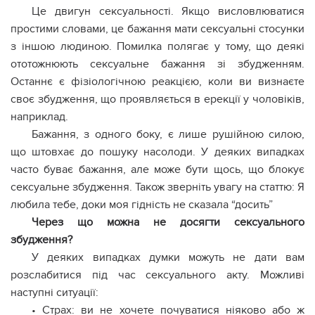
Це двигун сексуальності. Якщо висловлюватися
простими словами, це бажання мати сексуальні стосунки
з іншою людиною. Помилка полягає у тому, що деякі
ототожнюють сексуальне бажання зі збудженням.
Останнє є фізіологічною реакцією, коли ви визнаєте
своє збудження, що проявляється в ерекції у чоловіків,
наприклад.
Бажання, з одного боку, є лише рушійною силою,
що штовхає до пошуку насолоди. У деяких випадках
часто буває бажання, але може бути щось, що блокує
сексуальне збудження. Також зверніть увагу на статтю: Я
любила тебе, доки моя гідність не сказала “досить”
Через що можна не досягти сексуального
збудження?
У деяких випадках думки можуть не дати вам
розслабитися під час сексуального акту. Можливі
наступні ситуації:
• Страх: ви не хочете почуватися ніяково або ж