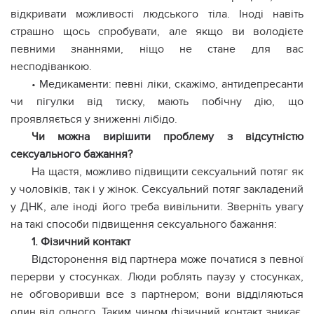
відкривати можливості людського тіла. Іноді навіть
страшно щось спробувати, але якщо ви володієте
певними знаннями, ніщо не стане для вас
несподіванкою.
• Медикаменти: певні ліки, скажімо, антидепресанти
чи пігулки від тиску, мають побічну дію, що
проявляється у зниженні лібідо.
Чи можна вирішити проблему з відсутністю
сексуального бажання?
На щастя, можливо підвищити сексуальний потяг як
у чоловіків, так і у жінок. Сексуальний потяг закладений
у ДНК, але іноді його треба вивільнити. Зверніть увагу
на такі способи підвищення сексуального бажання:
1. Фізичний контакт
Відсторонення від партнера може початися з певної
перерви у стосунках. Люди роблять паузу у стосунках,
не обговоривши все з партнером; вони відділяються
один від одного. Таким чином фізичний контакт зникає.