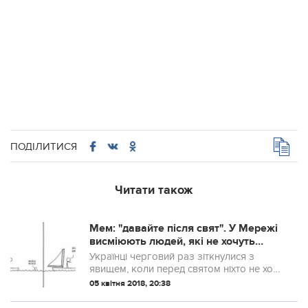
ПОДІЛИТИСЯ
Читати також
Мем: "давайте після свят". У Мережі
висміюють людей, які не хочуть
нічого робити перед святами
Українці черговий раз зіткнулися з
явищем, коли перед святом ніхто не хоче
працювати і пропонує перенести зустріч
05 квітня 2018, 20:38
або угоду на "після свят". Тепер це мем.