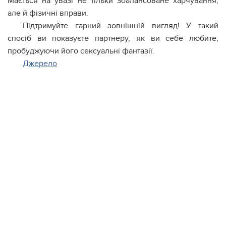
Мається на увазі не тільки збалансоване харчування,
але й фізичні вправи.
Підтримуйте гарний зовнішній вигляд! У такий
спосіб ви показуєте партнеру, як ви себе любите,
пробуджуючи його сексуальні фантазії.
Джерело