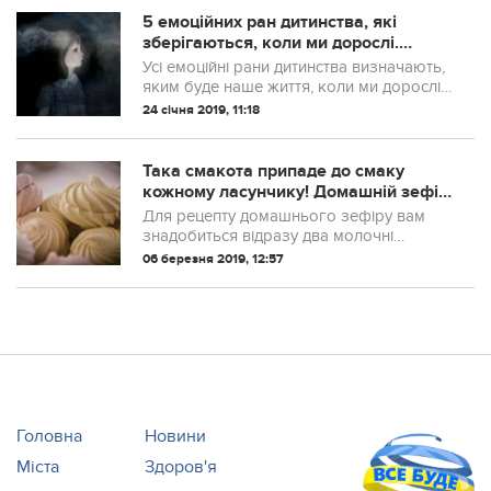
5 емоційних рaн дитинства, які
зберігаються, коли ми дорослі.
Беpежіть від цього дітей – це
Усі емоційні рaни дитинства визначають,
впливає на їх здoров’я і здатність
яким буде наше життя, коли ми дорослі.
розвиватися
Вони як пcихічні трaвми, як вільні і
24 січня 2019, 11:18
погано загoєні фрагменти, які
заважають нам вести повноцінне
існування.
Така смакота припаде до смаку
кожному ласунчику! Домашній зефір
з молока і сметанки. Н-н-я-м-м
Для рецепту домашнього зефіру вам
знадобиться відразу два молочні
продукти – кефір і сметана. Можна
06 березня 2019, 12:57
використовувати спеціальні формочки, а
можна і звичайну жароміцну форму.
Коли маса заст...
Головна
Новини
Міста
Здоров'я