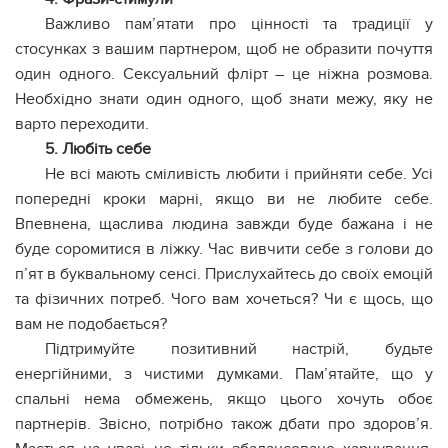
Важливо пам’ятати про цінності та традиції у
стосунках з вашим партнером, щоб не образити почуття
один одного. Сексуальний флірт – це ніжна розмова.
Необхідно знати один одного, щоб знати межу, яку не
варто переходити.
5. Любіть себе
Не всі мають сміливість любити і прийняти себе. Усі
попередні кроки марні, якщо ви не любите себе.
Впевнена, щаслива людина завжди буде бажана і не
буде соромитися в ліжку. Час вивчити себе з голови до
п’ят в буквальному сенсі. Прислухайтесь до своїх емоцій
та фізичних потреб. Чого вам хочеться? Чи є щось, що
вам не подобається?
Підтримуйте позитивний настрій, будьте
енергійними, з чистими думками. Пам’ятайте, що у
спальні нема обмежень, якщо цього хочуть обоє
партнерів. Звісно, потрібно також дбати про здоров’я.