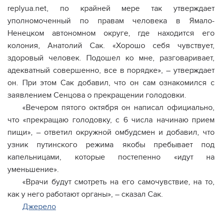
replyua.net, по крайней мере так утверждает
уполномоченный по правам человека в Ямало-
Ненецком автономном округе, где находится его
колония, Анатолий Сак. «Хорошо себя чувствует,
здоровый человек. Подошел ко мне, разговаривает,
адекватный совершенно, все в порядке», – утверждает
он. При этом Сак добавил, что он сам ознакомился с
заявлением Сенцова о прекращении голодовки.
«Вечером пятого октября он написал официально,
что «прекращаю голодовку, с 6 числа начинаю прием
пищи», – ответил окружной омбудсмен и добавил, что
узник путинского режима якобы пребывает под
капельницами, которые постепенно «идут на
уменьшение».
«Врачи будут смотреть на его самочувствие, на то,
как у него работают органы», – сказал Сак.
Джерело