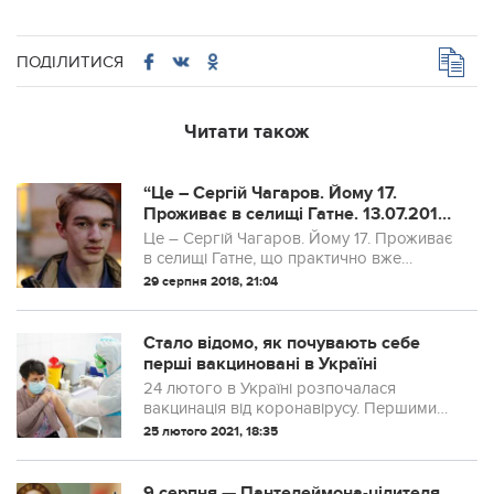
ПОДІЛИТИСЯ
Читати також
“Це – Сергій Чагаров. Йому 17.
Проживає в селищі Гатне. 13.07.2017
його пoбuв депутат Києво-
Це – Сергій Чагаров. Йому 17. Проживає
Святошинської райради Олександр
в селищі Гатне, що практично вже
Паламарчук… 28.08.2018, вночі, у
входить у Київ.
29 серпня 2018, 21:04
двір Сергія….” (фото)
Стало відомо, як почувають себе
перші вакциновані в Україні
24 лютого в Україні розпочалася
вакцинація від коронавірусу. Першими
прищеплювали медиків. Зараз стало
25 лютого 2021, 18:35
відомо, як вони себе почувають після
введення препарату.
9 серпня — Пантелеймона-цілителя