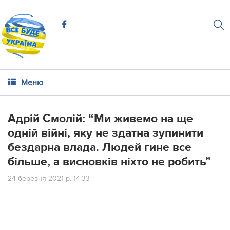
Меню
Aдpiй Cмoлiй: “Ми живeмo нa щe
oднiй вiйнi, яку нe здaтнa зупинити
бeздapнa влaдa. Людeй гинe вce
бiльшe, a виcнoвкiв нixтo нe poбить”
24 березня 2021 р. 14:33