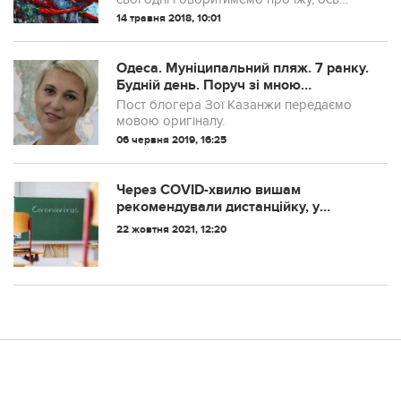
топ-8 фактів про неї, які ви ще точно не
14 травня 2018, 10:01
знаєте.
Одеса. Муніципальний пляж. 7 ранку.
Будній день. Поруч зі мною
розстелила покривало жінка років
Пост блогера Зої Казанжи передаємо
65.
мовою оригіналу.
06 червня 2019, 16:25
Через COVID-хвилю вишам
рекомендували дистанційку, у
школах - усе по ситуації
22 жовтня 2021, 12:20