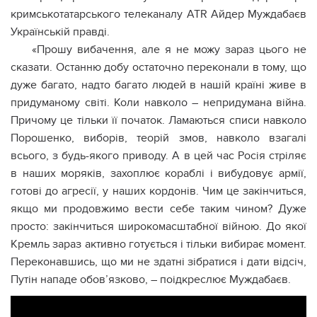
кримськотатарського телеканалу ATR Айдер Муждабаєв
Українській правді.
«Прошу вибачення, але я не можу зараз цього не
сказати. Останню добу остаточно переконали в тому, що
дуже багато, надто багато людей в нашій країні живе в
придуманому світі. Коли навколо – непридумана війна.
Причому це тільки її початок. Ламаються списи навколо
Порошенко, виборів, теорій змов, навколо взагалі
всього, з будь-якого приводу. А в цей час Росія стріляє
в наших моряків, захоплює кораблі і вибудовує армії,
готові до агресії, у наших кордонів. Чим це закінчиться,
якщо ми продовжимо вести себе таким чином? Дуже
просто: закінчиться широкомасштабної війною. До якої
Кремль зараз активно готується і тільки вибирає момент.
Переконавшись, що ми не здатні зібратися і дати відсіч,
Путін нападе обов’язково, – поідкреслює Муждабаєв.