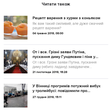
Читати також
Рецепт варення з хурми з коньяком
Як вам такий сміливий, але дуже смачний
рецепт варення?
04 травня 2018, 08:00
От і все. Грізні заяви Путіна,
пускання диму Гундяєвим і піна у
рота московських попів виявились
От і все. Грізні заяви Путіна, пускання
безглуздим. Через тиждень 27-29
диму (нібито ладану) завідувачем
листопада …
Московською церквою Гундяєвим,
21 листопада 2018, 16:28
резолюції Ради Безпеки РФ щодо
церковних питань, і піна у рота
московських попів ви...
У Вінниці прогримів потужний вибух
у тролейбусі: повідомили про
постраждалих
27 грудня 2018, 15:11