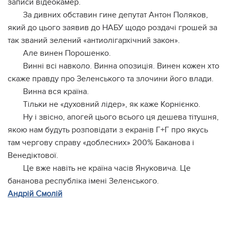
записи відеокамер.
За дивних обставин гине депутат Антон Поляков,
який до цього заявив до НАБУ щодо роздачі грошей за
так званий зелений «антиолігархічний закон».
Але винен Порошенко.
Винні всі навколо. Винна опозиція. Винен кожен хто
скаже правду про Зеленського та злочини його влади.
Винна вся країна.
Тільки не «духовний лідер», як каже Корнієнко.
Ну і звісно, апогей цього всього ця дешева тітушня,
якою нам будуть розповідати з екранів Г+Г про якусь
там чергову справу «доблесних» 200% Баканова і
Венедіктової.
Це вже навіть не країна часів Януковича. Це
бананова республіка імені Зеленського.
Андрій Смолій