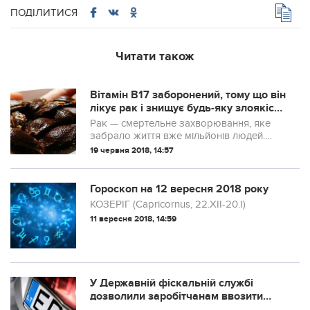
ПОДІЛИТИСЯ
Читати також
Вітамін B17 заборонений, тому що він
лікує рак і знищує будь-яку злоякісну
пухлину …
Рак — смертельне захворювання, яке
забрало життя вже мільйонів людей.
Існують окремі дорогі види лікування цієї
19 червня 2018, 14:57
напасті, які, на жаль, не гарантують 100%
одужання.
Гороскоп на 12 вересня 2018 року
КОЗЕРІГ (Capricornus, 22.XII-20.I)
11 вересня 2018, 14:59
У Державній фіскальній службі
дозволили заробітчанам ввозити
«євробляхи» без застави