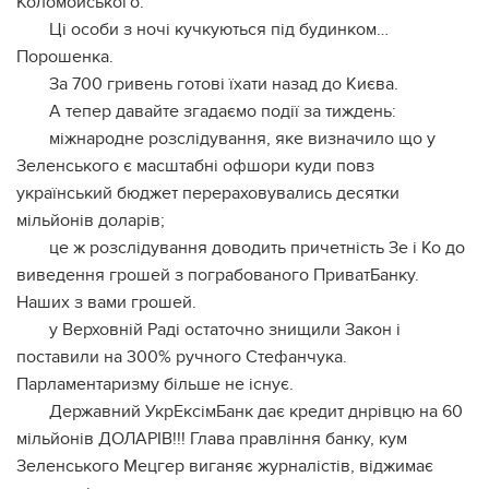
Коломойського.
Ці особи з ночі кучкуються під будинком…
Порошенка.
За 700 гривень готові їхати назад до Києва.
А тепер давайте згадаємо події за тиждень:
міжнародне розслідування, яке визначило що у
Зеленського є масштабні офшори куди повз
український бюджет перераховувались десятки
мільйонів доларів;
це ж розслідування доводить причетність Зе і Ко до
виведення грошей з пограбованого ПриватБанку.
Наших з вами грошей.
у Верховній Раді остаточно знищили Закон і
поставили на 300% ручного Стефанчука.
Парламентаризму більше не існує.
Державний УкрЕксімБанк дає кредит днрівцю на 60
мільйонів ДОЛАРІВ!!! Глава правління банку, кум
Зеленського Мецгер виганяє журналістів, віджимає