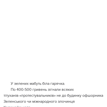
У зелених мабуть біла гарячка.
По 400-500 гривень зігнали всяких
тітуханів-«протестувальників» не до будинку офшорника
Зеленського чи міжнародного злочинця