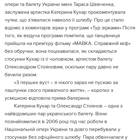
опери та балету України імені Тараса Шевченка,
заслужена артистка Катерина Кухар прокоментувала
чутки, що з'явилися навколо її шлюбу. Про це стало
відомо з коментарів зірки у програмі «Тур зірками».Після
того, як ведуча програми помітила, що танцівниця
прийшла на прем'єру фільму «МАВКА. Справжній міф»
без обручки, вона поцікавилася, як складаються
стосунки Кухар із її чоловіком, артистом балету
Олександром Стояновим, оскільки пару давно не
бачили разом.
«З перших вуст – я нікого зараз не пускаю за
лаштунки свого приватного життя», – коротко з
усмішкою відповіла прима-балерина.
Катерина Кухар та Олександр Стоянов – одна з
найвідоміших пар українського балету. Вони
познайомилися в 2006 році під час роботи в
Національній опері України та довго перебували у
стосунках без офіційного шлюбу. Пара обвінчалася у