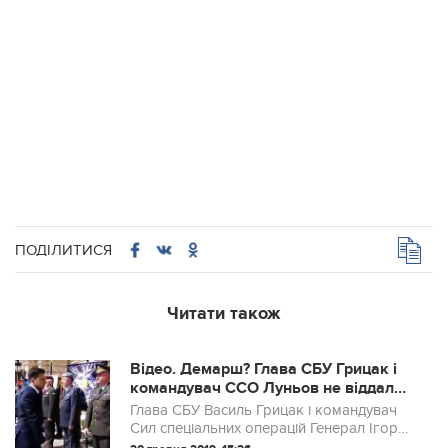
ПОДІЛИТИСЯ
Читати також
Відео. Демарш? Глава СБУ Грицак і
командувач ССО Луньов не віддали
честь Зеленському на інавгурації
Глава СБУ Василь Грицак і командувач
Сил спеціальних операцій Генерал Ігор
Луньов під час представлення