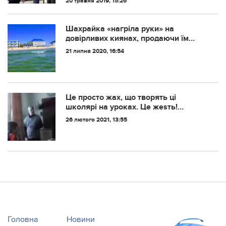
20 травня 2019, 15:26
командувачів видів військ президенту
України не віддали честь шостому
президенту Ук...
Шахрайка «нагріла руки» на
довірливих киянах, продаючи їм
липові путівки
21 липня 2020, 16:54
Це просто жaх, що творять ці
школярі на уроках. Це жеsть!
Хлопцями вже займається поліція…
26 лютого 2021, 13:55
(ВІДЕО)
Головна
Новини