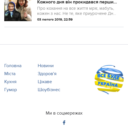
Кожного дня він прокидався перший
і робив мені каву… Вже 20 днів я
Про кохання на все життя мріє, мабуть,
прокидаюся, а горнятка з кавою
кожен з нас. Не те, яке приурочене Дню
немає
св. Валентина і вимагає подарунків, а те,
03 лютого 2019, 22:59
яке справжнє, щире, до останнього
подиху.
Головна
Новини
Міста
Здоров'я
Кухня
Цікаве
Гумор
Шоубізнес
Ми в соцмережах