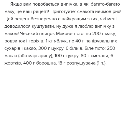
Якщо вам подобається випічка, в які багато-багато
маку, це ваш рецепт! Приготуйте: смакота неймовірна!
Цей рецепт безперечно є найкращим з тих, які мені
доводилося куштувати, ну дуже я люблю випічку з
маком! Чеський пляцок Макове тісто: по 200 г маку,
родзинок і горіхів, 1 кг яблук, по 40 г панірувальних
сухарів і какао, 300 г цукру, 6 білків. Біле тісто: 250
масла (або маргарину), 100 г цукру, 80 г сметани, 6
жовтків, 400 г борошна, 18 г розпушувача (1 п.).