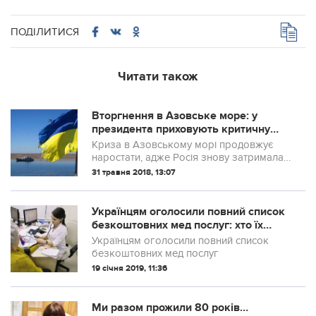
ПОДІЛИТИСЯ
Читати також
Вторгнення в Азовське море: у
президента приховують критичну
ситуацію, почалося масове
Криза в Азовському морі продовжує
захоплення кораблів
наростати, адже Росія знову затримала
декілька суден у Керченські протоці
31 травня 2018, 13:07
Українцям оголосили повний список
безкоштовних мед послуг: хто їх
отримає
Українцям оголосили повний список
безкоштовних мед послуг
19 січня 2019, 11:36
Ми разом прожили 80 років…