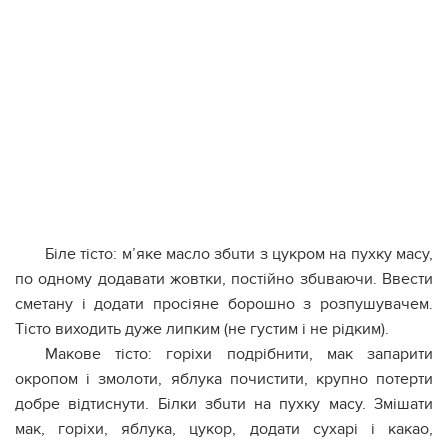
Біле тісто: м’яке масло збuти з цукром на пухку масу,
по одному додавати жовтки, постійно збuваючи. Ввести
сметану і додати просіяне борошно з розпушувачем.
Тісто виходить дуже липким (не густим і не рідким).
Макове тісто: горіхи подрібнити, мак запарити
окропом і змолоти, яблука почистити, крупно потерти
добре відтиснути. Білки збuти на пухку масу. Змішати
мак, горіхи, яблука, цукор, додати сухарі і какао,