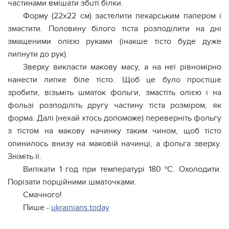
частинами вмішати збuті білки.
Форму (22х22 см) застелити пекарським папером і
змастити. Половину білого тіста розподілити на дні
змащеними олією руками (інакше тісто буде дуже
липнути до рук).
Зверху викласти макову масу, а на неї рівномірно
нанести липке біле тісто. Щоб це було простіше
зробити, візьміть шматок фольги, змастіть олією і на
фользі розподіліть другу частину тіста розміром, як
форма. Далі (нехай хтось допоможе) переверніть фольгу
з тістом на макову начинку таким чином, щоб тісто
опинилось внизу на маковій начинці, а фольга зверху.
Зніміть її.
Випікати 1 год при температурі 180 ºС. Охолодити.
Порізати порційними шматочками.
Смачного!
Пише -
ukrainians.today