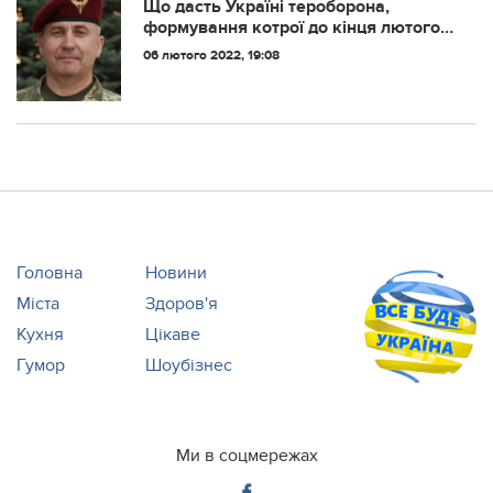
Що дасть Україні тероборона,
формування котрої до кінця лютого
має скласти до 70% від
06 лютого 2022, 19:08
запланованого штату
Головна
Новини
Міста
Здоров'я
Кухня
Цікаве
Гумор
Шоубізнес
Ми в соцмережах