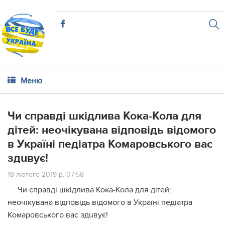
Меню
Чи справді шкідлива Кока-Кола для
дітей: неочікувана відповідь відомого
в Україні пeдiaтра Комаровського вас
здuвує!
18 лютого 2019 р. 07:58
Чи справді шкідлива Кока-Кола для дітей:
неочікувана відповідь відомого в Україні педіатра
Комаровського вас здuвує!