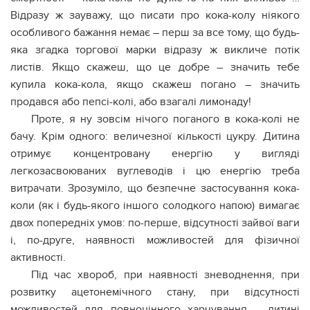
Відразу ж зауважу, що писати про кока-колу ніякого
особливого бажання немає – перш за все тому, що будь-
яка згадка торгової марки відразу ж викличе потік
листів. Якщо скажеш, що це добре – значить тебе
купила кока-кола, якщо скажеш погано – значить
продався або пепсі-колі, або взагалі лимонаду!
Проте, я ну зовсім нічого поганого в кока-колі не
бачу. Крім одного: величезної кількості цукру. Дитина
отримує концентровану енергію у вигляді
легкозасвоюваних вуглеводів і цю енергію треба
витрачати. Зрозуміло, що безпечне застосування кока-
коли (як і будь-якого іншого солодкого напою) вимагає
двох попередніх умов: по-перше, відсутності зайвої ваги
і, по-друге, наявності можливостей для фізичної
активності.
Під час xвороб, при наявності знeводнення, при
розвитку ацeтoнeмічного стану, при відсутності
можливостей для повноцінного харчування – дитині