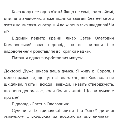
Кока-колу все одно n’ють! Якщо не самі, так знайомі,
діти, діти знайомих, а вже підлітки взагалі без неї свого
життя не мислять сьогодні. Але ж вона така шкідлива! Чи
ні?
Відомий педіатр країни, лікар Євген Олегович
Комаровський знає відповіді на всі питання і з
задоволенням розставляє всі крапки над «і».
Питання однієї з турботливих матусь:
Докторе! Дуже цікава ваша думка. Я живу в Європі, і
мене вражає те, що тут всі вважають, що Кока-кола не
шкідлива, п’ють її всюди і завжди, і навіть стверджують,
що вона допомагає, коли болить живіт. Що ви думаєте
про це?
Відповідь Євгена Олеговича:
Судячи з їх тривалості життя і з їхньої дитячої
cмepтнoсті – кока-кола не дуже-то на них впливає …