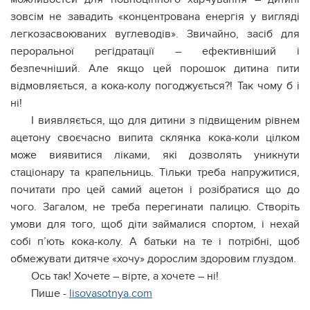
зовсім не завадить «концентрована енергія у вигляді
легкозасвоюваних вуглеводів». Звичайно, засіб для
пероральної регідратації – ефективніший і
безпечніший. Але якщо цей порошок дитина пити
відмовляється, а кока-колу погоджується?! Так чому б і
ні!
І виявляється, що для дитини з підвищеним рівнем
ацeтону своєчасно випита склянка кока-коли цілком
може виявитися ліками, які дозволять уникнути
стaціонару та кpaпельниць. Тільки треба напружитися,
почитати про цей самий ацетон і розібратися що до
чого. Загалом, не треба перегинати палицю. Створіть
умови для того, щоб діти займалися спортом, і нехай
собі п’ють кока-колу. А батьки на те і потрібні, щоб
обмежувати дитяче «хочу» дорослим здоровим глуздом.
Ось так! Хочете – вірте, а хочете – ні!
Пише -
lisovasotnya.com