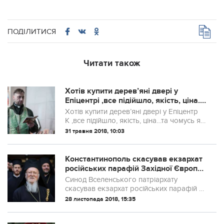
ПОДІЛИТИСЯ
Читати також
Хотів купити дерев’яні двері у
Епіцентрі ,все підійшло, якість, ціна..
та чомусь я спитав- “Хто виробник?”,
Хотів купити дерев’яні двері у Епіцентр
продавець відповів, що це російська
К ,все підійшло, якість, ціна…та чомусь я
фірма..
спитав- “Хто виробник?”, продавець
31 травня 2018, 10:03
відповів, що це російська фірма з
Ростова на Дону має свій завод у смт...
Константинополь скасував екзархат
російських парафій Західної Європи:
що це значить
Синод Вселенського патріархату
скасував екзархат російських парафій у
Західній Європі. Таке рішення ухвалили у
28 листопада 2018, 15:35
вівторок, 27 листопада.