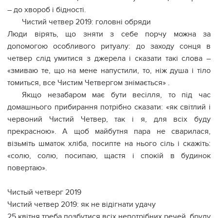
– до хвороб і бідності.
Чистий четвер 2019: головні обряди
Люди вірять, що зняти з себе порчу можна за
допомогою особливого ритуалу: до заходу сонця в
четвер слід умитися з джерела і сказати такі слова –
«змиваю те, що на мене напустили, то, ніж душа і тіло
томиться, все Чистим Четвергом знімається» .
Якщо незабаром має бути весілля, то під час
домашнього прибирання потрібно сказати: «як світлий і
червоний Чистий Четвер, так і я, для всіх буду
прекрасною». А щоб майбутня пара не сварилася,
візьміть шматок хліба, посипте на нього сіль і скажіть:
«солю, солю, посипаю, щастя і спокій в будинок
повертаю».
Чистый четверг 2019
Чистий четвер 2019: як не відігнати удачу
25 квітня треба позбутися всіх непотрібних речей, бруду