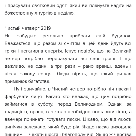
і прасувати святковий одяг, який ви плануєте надіти на
божественну літургію в неділю.
Чистый четверг 2019
Не забудьте ретельно прибрати свій будинок.
Вважається, що разом зі сміттям в цей день йдуть всі
гріхи і негативна енергія. Існує повір'я, що на Великий
четвер потрібно перерахувати всі свої гроші. І що
важливо, не один, а три рази – рано вранці, вдень і
після заходу сонця. Люди вірять, що такий ритуал
приманює багатства.
Ну і звичайно, в Чистий четвер потрібно піч паски і
фарбувати яйця. Багато хто вважає, що цим потрібно
займатися в суботу, перед Великоднем. Однак, за
традицією, вранці в четвер необхідно поставити тісто, а
ввечері починати готувати паски. Цікаво, що від якості
випічки залежало, який буде рік. Якщо паска виходила
пишним – чекати щастя і благополуччя. Якщо ж черства