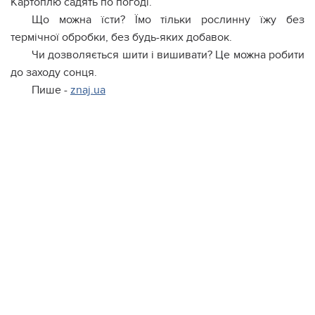
Картоплю садять по погоді.
Що можна їсти? Їмо тільки рослинну їжу без
термічної обробки, без будь-яких добавок.
Чи дозволяється шити і вишивати? Це можна робити
до заходу сонця.
Пише -
znaj.ua