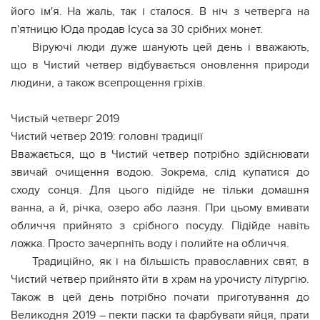
його ім'я. На жаль, так і сталося. В ніч з четверга на
п'ятницю Юда продав Ісуса за 30 срібних монет.
Віруючі люди дуже шанують цей день і вважають,
що в Чистий четвер відбувається оновлення природи
людини, а також всепрощення гріхів.
Чистый четверг 2019
Чистий четвер 2019: головні традиції
Вважається, що в Чистий четвер потрібно здійснювати
звичай очищення водою. Зокрема, слід купатися до
сходу сонця. Для цього підійде не тільки домашня
ванна, а й, річка, озеро або лазня. При цьому вмивати
обличчя прийнято з срібного посуду. Підійде навіть
ложка. Просто зачерпніть воду і полийте на обличчя.
Традиційно, як і на більшість православних свят, в
Чистий четвер прийнято йти в храм на урочисту літургію.
Також в цей день потрібно почати приготування до
Великодня 2019 – пекти паски та фарбувати яйця, прати