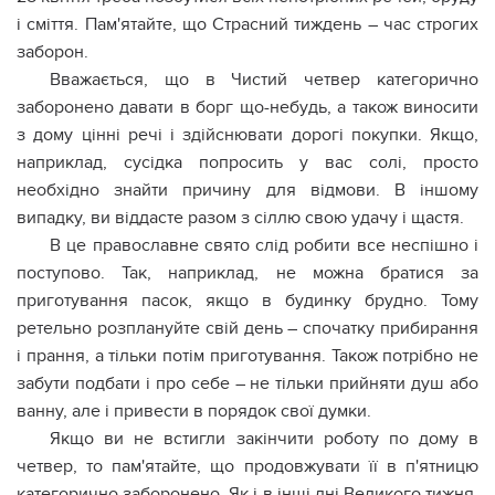
і сміття. Пам'ятайте, що Страсний тиждень – час строгих
заборон.
Вважається, що в Чистий четвер категорично
заборонено давати в борг що-небудь, а також виносити
з дому цінні речі і здійснювати дорогі покупки. Якщо,
наприклад, сусідка попросить у вас солі, просто
необхідно знайти причину для відмови. В іншому
випадку, ви віддасте разом з сіллю свою удачу і щастя.
В це православне свято слід робити все неспішно і
поступово. Так, наприклад, не можна братися за
приготування пасок, якщо в будинку брудно. Тому
ретельно розплануйте свій день – спочатку прибирання
і прання, а тільки потім приготування. Також потрібно не
забути подбати і про себе – не тільки прийняти душ або
ванну, але і привести в порядок свої думки.
Якщо ви не встигли закінчити роботу по дому в
четвер, то пам'ятайте, що продовжувати її в п'ятницю
категорично заборонено. Як і в інші дні Великого тижня,