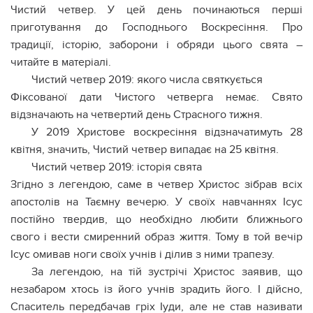
Чистий четвер. У цей день починаються перші
приготування до Господнього Воскресіння. Про
традиції, історію, заборони і обряди цього свята –
читайте в матеріалі.
Чистий четвер 2019: якого числа святкується
Фіксованої дати Чистого четверга немає. Свято
відзначають на четвертий день Страсного тижня.
У 2019 Христове воскресіння відзначатимуть 28
квітня, значить, Чистий четвер випадає на 25 квітня.
Чистий четвер 2019: історія свята
Згідно з легендою, саме в четвер Христос зібрав всіх
апостолів на Таємну вечерю. У своїх навчаннях Ісус
постійно твердив, що необхідно любити ближнього
свого і вести смиренний образ життя. Тому в той вечір
Ісус омивав ноги своїх учнів і ділив з ними трапезу.
За легендою, на тій зустрічі Христос заявив, що
незабаром хтось із його учнів зрадить його. І дійсно,
Спаситель передбачав гріх Іуди, але не став називати