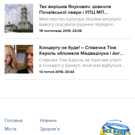
Так вирішив Янукович: довкола
Почаївської лаври і УПЦ МП
спалахнув новий скандал
Міністерство культури України висунуло
вимогу скасувати рішення передачі
приміщень Почаївської Свято-
16 листопада 2018, 23:08
Успенської лаври у користування УПЦ
Московського патріархату.
Концерту не буде! – Співачка Тіна
Кароль обломала Медведчука і його
партію.
Співачка Тіна Кароль не братuме участі
в концерті у Бахмуті, якuй має відбутuся
14 лuпня за підтрuмкu кандuдата в
14 липня 2019, 20:44
народні депутатu Федора Хрuстенка від
«Опозuційної платформu — за жuття».
Головна
Новини
Міста
Здоров'я