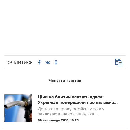
ПОДІЛИТИСЯ
Читати також
Ціни на бензин злетять вдвоє:
Українців попередили про паливний
"удар" (відео)
До такого кроку російську владу
закликають найбільш одіозні
представники режиму.
09 листопада 2018, 16:23