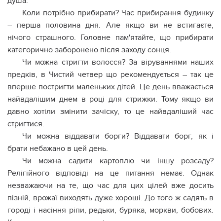
душа.
Коли потрібно прибирати? Час прибирання будинку
– перша половина дня. Але якщо ви не встигаєте,
нічого страшного. Головне пам'ятайте, що прибирати
категорично заборонено після заходу сонця.
Чи можна стригти волосся? За віруваннями наших
предків, в Чистий четвер що рекомендується – так це
вперше постригти маленьких дітей. Це день вважається
найвдалішим днем ​​в році для стрижки. Тому якщо ви
давно хотіли змінити зачіску, то це найвдаліший час
стригтися.
Чи можна віддавати борги? Віддавати борг, як і
брати небажано в цей день.
Чи можна садити картоплю чи іншу розсаду?
Релігійного відповіді на це питання немає. Однак
незважаючи на те, що час для цих цілей вже досить
пізній, врожаї виходять дуже хороші. До того ж садять в
городі і насіння ріпи, редьки, буряка, моркви, бобових.