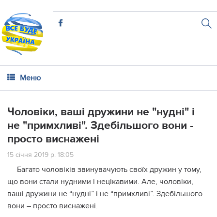
Меню
Чоловіки, ваші дружини не "нудні" і
не "примхливі". Здебільшого вони -
просто виснажені
15 січня 2019 р. 18:05
Багато чоловіків звинувачують своїх дружин у тому,
що вони стали нудними і нецікавими. Але, чоловіки,
ваші дружини не “нудні” і не “примхливі”. Здебільшого
вони – просто виснажені.