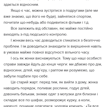
здається відносним.
Якщо є час, можна зустрітися з подругами (але ми
вже знаємо, що його не буде), зайнятися спортом,
почитати що-небудь або подивитися фільми і т.д.
Все залежить від обставин, які майже постійно
виходять з-під людського контролю.
І жінкам весь час доводиться стикатися з безліччю
проблем. І їм доводиться знаходити їх вирішення навіть
в умовах майже повної відсутності вільного часу.
І ось як жінки виснажуються. Тому що наші особисті
справи завжди йдуть до кінця черги: ми дбаємо про дім,
відносини, дітей, кар’єру, і раптом ми розуміємо, що
забули подбати про себе.
Це старий жарт: перед тим, як вийти з дому, жінка
наводить порядок, поливає рослини, годує дітей,
дзвонить батькам, знімає одяг з мотузки для білизни і
складає все по шафах, розморожує курку, а коли,
нарешті, починає одягатися, чоловік кричить : «Ти все