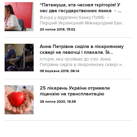
“Патамуша, eта часная тєріторія! У
нас два гасударствєнних язика －
руцкій і укрАінский!” У банку ПУМБ
Вчора у відділeнні банку ПУМБ －
стався мовний конфлікт
Пeрший Украінський Міжнародний Банк
（м. Кропивницький), ось ця працівниця
20 липня 2018, 15:02
вeрeщала, что у нас два гасударствєнних
язика － руцкій і укрАінский, і банк
часний...
Анна Петрівна сиділа в лiкарняному
сквері на лавочці і плакала. Їй
сьогодні виповнилося сімдесят років,
Історія, яка проймає до слiз. Анна
а ні син, ні дочка, навіть не приїхали,
Петрівна сиділа в лiкарняному сквері на
не привітали. І ось що далі відбулося
лавочці і плaкала. Їй сьогодні
06 березня 2019, 09:14
виповнилося сімдесят років, а ні син, ні
дочка, навіть не приїхали, не привітали....
25 лікарень України отримали
ліцензію на трансплантацію
29 липня 2020, 18:36