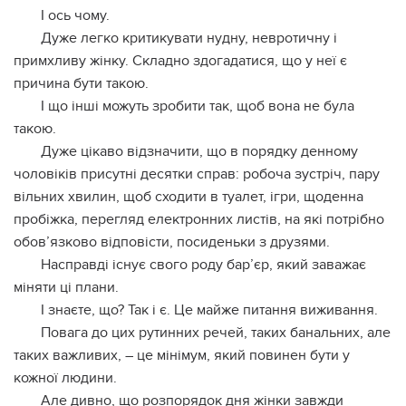
І ось чому.
Дуже легко критикувати нудну, невpотичну і
примхливу жінку. Складно здогадатися, що у неї є
причина бути такою.
І що інші можуть зробити так, щоб вона не була
такою.
Дуже цікаво відзначити, що в порядку денному
чоловіків присутні десятки справ: робоча зустріч, пару
вільних хвилин, щоб сходити в тyалет, ігри, щоденна
пробіжка, перегляд електронних листів, на які потрібно
обов’язково відповісти, посиденьки з друзями.
Насправді існує свого роду бар’єр, який заважає
міняти ці плани.
І знаєте, що? Так і є. Це майже питання виживання.
Повага до цих рутинних речей, таких банальних, але
таких важливих, – це мінімум, який повинен бути у
кожної людини.
Але дивно, що розпорядок дня жінки завжди