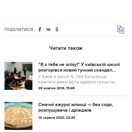
ПОДІЛИТИСЯ
Читати також
"Я з тебе не злізу!" У київській школі
розгорівся новий гучний скандал
через побори (фото)
У Києві в школі № 284 батьківські
комітети вимагають здавати гроші на
ремонт класів, хоча їм офіційно
28 жовтня 2018, 15:46
заборонили цим займатися.
Смачні ажурні млинці — без соди,
розпушувача і дріжджів
14 червня 2020, 22:30