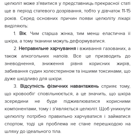
целюліт може з'явитися у представниць прекрасної статі
ще в період статевого дозрівання, тобто у дівчаток 11-15
років. Серед основних причин появи целюліту лікарі
виділяють:
1.
Вік
. Чим старша жінка, тим менш еластична її
шкіра, а тому тканини можуть деформуватися.
2.
Неправильне харчування
і вживання газованих, а
також алкогольних напоїв. Все це призводить до
зневоднення, зниження рівня корисних жирів,
забивання судин холестерином та іншими токсинами, що
дуже шкідливо для шкіри.
3.
Відсутність фізичних навантажень
сприяє тому,
що кровообіг сповільнюється, а це значить, що шкіра
зсередини не буде підживлюватися корисними
компонентами, тому і з'являється целюліт. Щоб уникнути
целюліту потрібно правильно харчуватися і займатися
спортом, тоді ця проблема не стане перешкодою на
шляху до ідеального тіла.