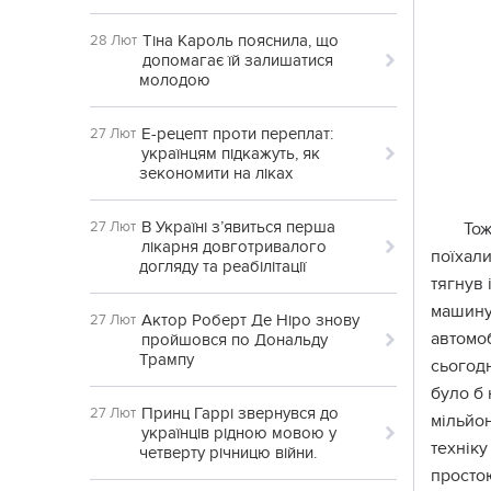
Тіна Кароль пояснила, що
28 Лют
допомагає їй залишатися
молодою
Е-рецепт проти переплат:
27 Лют
українцям підкажуть, як
зекономити на ліках
В Україні з’явиться перша
27 Лют
Тож
лікарня довготривалого
поїхали
догляду та реабілітації
тягнув 
машину 
Актор Роберт Де Ніро знову
27 Лют
автомоб
пройшовся по Дональду
Трампу
сьогод
було б 
Принц Гаррі звернувся до
27 Лют
мільйон
українців рідною мовою у
техніку
четверту річницю війни.
простою