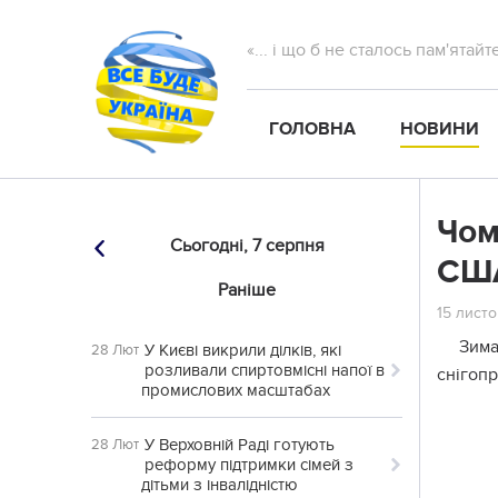
«... і що б не сталось пам'ятай
ГОЛОВНА
НОВИНИ
Чом
Сьогодні,
7 серпня
СШ
Раніше
15 листо
Зима
У Києві викрили ділків, які
28 Лют
розливали спиртовмісні напої в
снігопр
промислових масштабах
У Верховній Раді готують
28 Лют
реформу підтримки сімей з
дітьми з інвалідністю