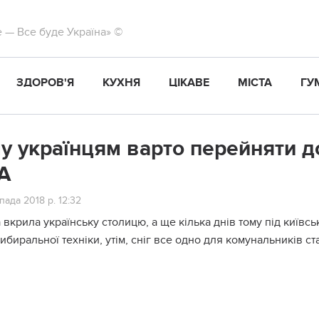
те — Все буде Україна» ©
ЗДОРОВ'Я
КУХНЯ
ЦІКАВЕ
МІСТА
ГУ
у українцям варто перейняти д
А
пада 2018 р. 12:32
 вкрила українську столицю, а ще кілька днів тому під київ
ибиральної техніки, утім, сніг все одно для комунальників с