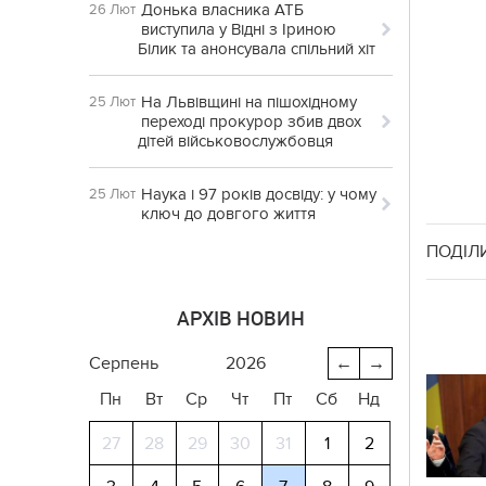
Донька власника АТБ
26 Лют
виступила у Відні з Іриною
Білик та анонсувала спільний хіт
На Львівщині на пішохідному
25 Лют
переході прокурор збив двох
дітей військовослужбовця
Наука і 97 років досвіду: у чому
25 Лют
ключ до довгого життя
ПОДІЛ
АРХІВ НОВИН
серпень
2026
←
→
Пн
Вт
Ср
Чт
Пт
Сб
Нд
27
28
29
30
31
1
2