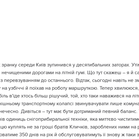
 зранку середи Київ зупинився у десятибальних заторах. Утім
 нечищеними дорогами на літній гумі. Що тут скажеш – я й са
із перевзуванням до останнього. Відтак, сьогодні навіть не змі
на узбіччі й поїхав на роботу маршруткою. Тепер хвилююся,
іль в'їде хтось більш рішучий, той, хто таки наважився на літн
нішньому транспортному колапсі звинувачувати лише комунал
нечесно. Дивіться – тут має бути дотриманий певний баланс.
ів одиниць снігоприбиральної техніки, яка миттєво чиститиме
 цю куплять не за гроші братів Кличків, зароблених ними на ри
ватиме 350 днів на рік й обслуговуватимуть її знову ж таки з