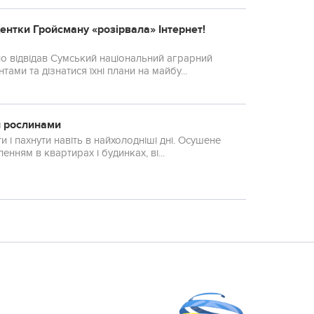
дентки Гройсману «розірвала» Інтернет!
о відвідав Сумський національний аграрний
тами та дізнатися їхні плани на майбу...
и рослинами
 і пахнути навіть в найхолодніші дні. Осушене
нням в квартирах і будинках, ві...