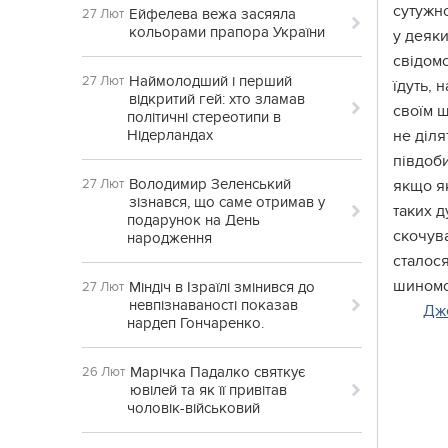
сутужно
Ейфелева вежа засяяла
27 Лют
кольорами прапора України
у деяки
свідомо
Наймолодший і перший
27 Лют
їдуть, 
відкритий гей: хто зламав
своїм ш
політичні стереотипи в
Нідерландах
не діля
півдоби
Володимир Зеленський
27 Лют
якщо як
зізнався, що саме отримав у
таких д
подарунок на День
скочува
народження
сталося
шиномон
Міндіч в Ізраїлі змінився до
27 Лют
невпізнаваності показав
Дж
нардеп Гончаренко.
Марічка Падалко святкує
26 Лют
ювілей та як її привітав
чоловік-військовий