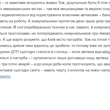
 – із заметами впоратись важко Тож, доцільніше було б піти
х американських містах – там між мешканцями та мерією існує
 відмовляються від користування власними автівками – бана
навіть на роботу. А комунальники протягом двох-трьох днів 
ляхом. Й снігоприбиральної техніки в нас замало, й комунальн
ться прогнозами, не попереджають комунальників про ймовірн
. А ще варто розуміти, що Київ місто пагорбів. Тож на літні
имось дивом таки вдалось це зробити, то потому вже не зуп
урних ДТП сьогодні сталося в столиці – коли автівка відча
тися з пагорба – і зупиняється лише догнавши іншу автівку.
 три сотні аварій – а до кінця доби копи прогнозують, що ава
тажів сьогодні свято – мають чергу з клієнтів на тижні напе
ерело