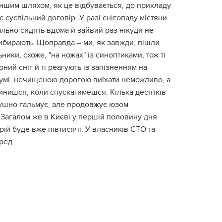
 іншим шляхом, як це відбувається, до прикладу
 суспільний договір. У разі снігопаду містяни
льно сидять вдома й зайвий раз нікуди не
прибирають. Щоправда – ми, як завжди, пішли
ики, схоже, "на ножах" із синоптиками, тож ті
ий сніг й ті реагують із запізненням на
й гумі, нечищеною дорогою виїхати неможливо, а
инишся, коли спускатимешся. Кілька десятків
йдушно гальмує, але продовжує юзом
 Загалом же в Києві у першій половину дня
рій буде вже півтисячі. У власників СТО та
ред.