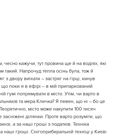
, чесно кажучи, тут провина ще й на водіях, які
м такий. Напрочуд тепла осінь була, тож й
г з двору виїхати – застряг на гірці, кинув
 що поки я в ефірі – в мій припаркований
ій гумі попрямувати в місто. Утім, чи варто в
ьників та мера Кличка? Я певен, що ні – бо це
 Теоретично, місто може накупити 100 тисяч
 засніжені ділянки. Проте варто розуміти, що
нзі, а за наші гроші з податків. Техніка
а наші гроші. Снігоприбиральній техніці у Києві