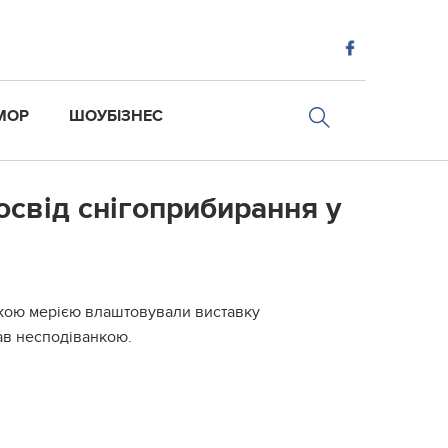
МОР
ШОУБІЗНЕС
освід снігоприбирання у
ською мерією влаштовували виставку
тав несподіванкою.