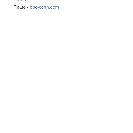
Пише -
bbc-ccnn.com