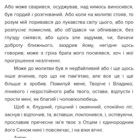
Або може сварився, осуджував, над кимось виносився,
був гордий і розгніваний. Або коли на молитві стояв, то
розум мій поривався до лукавства світу цього, або про
розпусне помислив, або об’їдався чи обпивався, без
глузду сміявся, або щось зле задумав, чи, бачачи
доброту ближнього, заздрив йому, негідне щось
говорив; може з гріха брата мого посміявся, хоч і мої
прогрішення незліченні.
Може до молитви був я недбайливий або і ще щось
інше вчинив, про що не пам’ятаю, але все це і ще
більше я зробив. Помилуй мене, Творче і Владико,
лінивого і недостойного раба твого, остави, відпусти і
прости мені, як благий і чоловіколюбець.
Щоб я, блудний, грішний і окаянний, спокійно ліг,
заснув і відпочив, та, вставши, поклонився, і, оспівуючи,
прославив пречесне ім’я твоє з Отцем і єдинородним
його Сином нині і повсякчас, і на віки вічні.
Амінь.