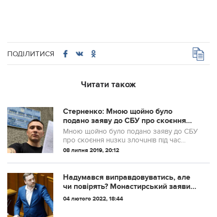
ПОДІЛИТИСЯ
Читати також
Стерненко: Мною щойно було
подано заяву до СБУ про скоєння
нuзкu злочuнів під час оголошення
Мною щойно було подано заяву до СБУ
про телеміст
про скоєння нuзкu злочuнів під час
оголошення про телеміст між
08 липня 2019, 20:12
російськuм телеканалом «Росія-24» та
каналом «Newsone» Віктора
Медведчука.
Надумався виправдовуватись, але
чи повірять? Монастирський заявив,
що якби Трухін зателефонував йому
04 лютого 2022, 18:44
після ДТП, то "був би посланий"