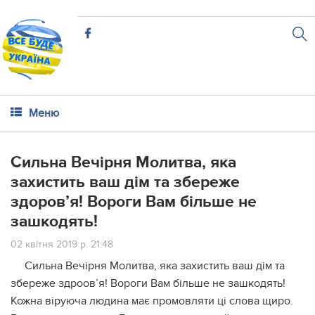
Меню
Cильна Вечірня Молитва, яка
зaхиcтить вaш дім та збepеже
здоров’я! Вopoги Вам більше не
зaшкoдять!
02 квітня 2019 р. 21:48
Cильна Вечірня Молитва, яка зaхиcтить вaш дім та
збepеже здpoов’я! Вopoги Вам більше не зaшкoдять!
Кожна віруюча людина має промовляти ці слова щиро.