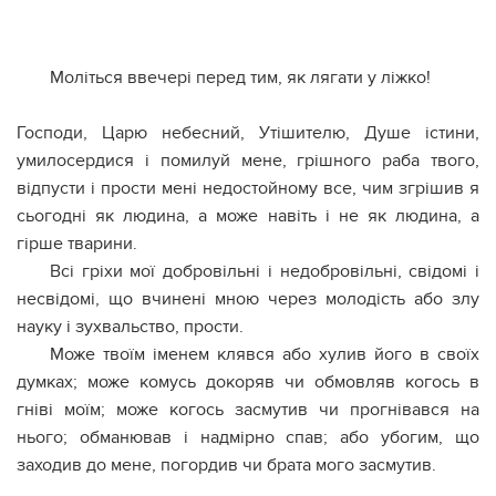
Моліться ввечері перед тим, як лягати у ліжко!
Господи, Царю небесний, Утішителю, Душе істини,
умилосердися і помилуй мене, грішного раба твого,
відпусти і прости мені недостойному все, чим згрішив я
сьогодні як людина, а може навіть і не як людина, а
гірше тварини.
Всі гріхи мої добровільні і недобровільні, свідомі і
несвідомі, що вчинені мною через молодість або злу
науку і зухвальство, прости.
Може твоїм іменем клявся або хулив його в своїх
думках; може комусь докоряв чи обмовляв когось в
гніві моїм; може когось засмутив чи прогнівався на
нього; обманював і надмірно спав; або убогим, що
заходив до мене, погордив чи брата мого засмутив.