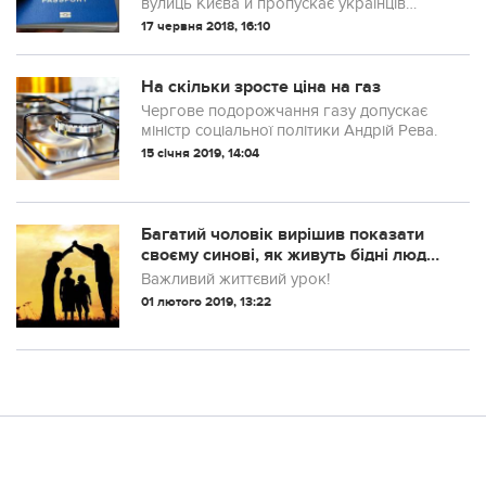
вулиць Києва й пропускає українців
додому за паспортами
17 червня 2018, 16:10
На скільки зросте ціна на газ
Чергове подорожчання газу допускає
міністр соціальної політики Андрій Рева.
15 січня 2019, 14:04
Багатий чоловік вирішив показати
своєму синові, як живуть бідні люди.
Він втрaтив дар мови, коли його син
Важливий життєвий урок!
скaзав цe…
01 лютого 2019, 13:22