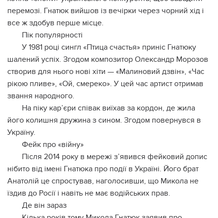
перемозі. Гнатюк вийшов із вечірки через чорний хід і
все ж здобув перше місце.
Пік популярності
У 1981 році сингл «Птица счастья» приніс Гнатюку
шалений успіх. Згодом композитор Олександр Морозов
створив для нього нові хіти — «Малиновий дзвін», «Час
рікою пливе», «Ой, смереко». У цей час артист отримав
звання народного.
На піку кар’єри співак виїхав за кордон, де жила
його колишня дружина з сином. Згодом повернувся в
Україну.
Фейк про «війну»
Після 2014 року в мережі з’явився фейковий допис
нібито від імені Гнатюка про події в Україні. Його брат
Анатолій це спростував, наголосивши, що Микола не
їздив до Росії і навіть не має водійських прав.
Де він зараз
Кілька років тому Микола Гнатюк заявив про