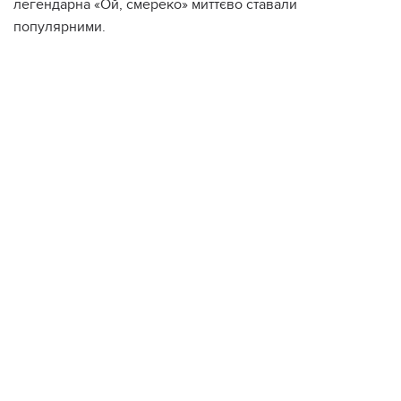
легендарна «Ой, смереко» миттєво ставали
популярними.