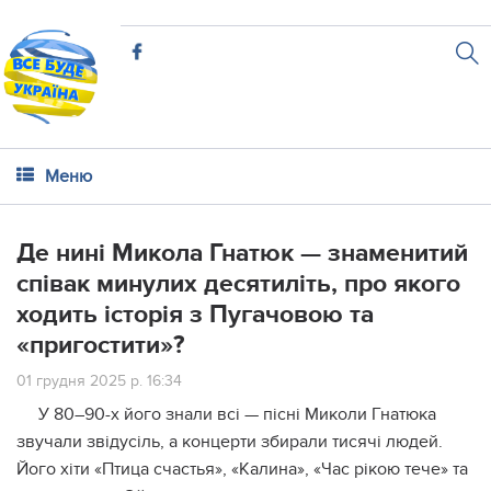
Меню
Де нині Микола Гнатюк — знаменитий
співак минулих десятиліть, про якого
ходить історія з Пугачовою та
«пригостити»?
01 грудня 2025 р. 16:34
У 80–90-х його знали всі — пісні Миколи Гнатюка
звучали звідусіль, а концерти збирали тисячі людей.
Його хіти «Птица счастья», «Калина», «Час рікою тече» та