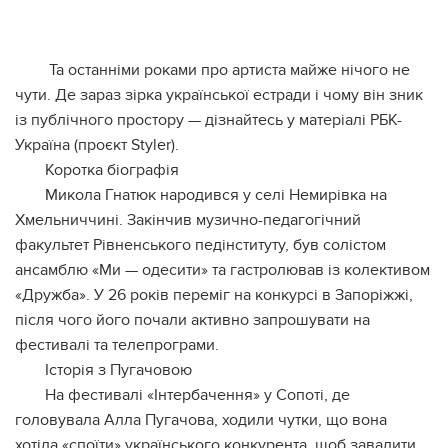
Та останніми роками про артиста майже нічого не
чути. Де зараз зірка української естради і чому він зник
із публічного простору — дізнайтесь у матеріалі РБК-
Україна (проєкт Styler).
Коротка біографія
Микола Гнатюк народився у селі Немирівка на
Хмельниччині. Закінчив музично-педагогічний
факультет Рівненського педінституту, був солістом
ансамблю «Ми — одесити» та гастролював із колективом
«Дружба». У 26 років переміг на конкурсі в Запоріжжі,
після чого його почали активно запрошувати на
фестивалі та телепрограми.
Історія з Пугачовою
На фестивалі «Інтербачення» у Сопоті, де
головувала Алла Пугачова, ходили чутки, що вона
хотіла «споїти» українського конкурента, щоб завадити