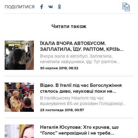
ПОДІЛИТИСЯ
Читати також
ЇХАЛА ВЧОРА АВТОБУСОМ.
ЗАПЛАТИЛА, ЇДУ. РАПТОМ, КРІЗЬ
МУЗИКУ Я ЧУЮ КРИК. ВСІ
Вчора їхала в автобусі. Заплатила,
ПАСАЖИРИ ОБЕРНУЛИСЯ НА
начепила навушники, їду. Тут раптом
ЗАДНІ РЯДИ
крізь музику я чую стогони і крики.
30 серпня 2018, 08:32
Відео. В Італії під час Богослужіння
сталось диво, науковці поки не
можуть пояснити того що відбулось
В італійському Неаполі під час
вшанування 85-их роковин Голодомору
сталося диво — згусток крові святого
23 листопада 2018, 00:57
Януарія розрідився у руках глави
УГКЦ(Українська грекокатолицька
церква) Блаженнійш...
Наталія Юсупова: Хто крuчав, що
“Голос” непрохіднuй і не треба