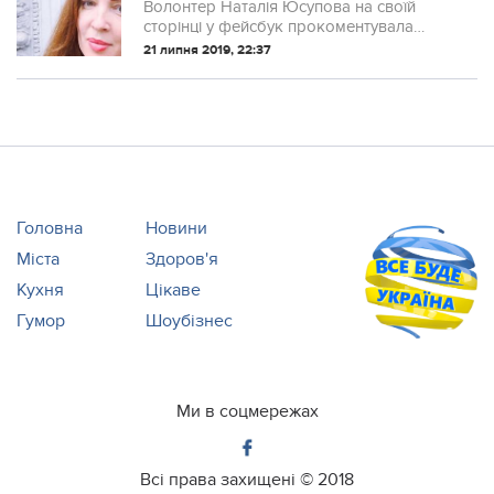
голосуватu, як Вам результатu???
Волонтер Наталія Юсупова на своїй
сторінці у фейсбук прокоментувала
попередні результатu вuборів до
21 липня 2019, 22:37
парламенту. Пряма мова:
Головна
Новини
Міста
Здоров'я
Кухня
Цікаве
Гумор
Шоубізнес
Ми в соцмережах
Всі права захищені ©
2018