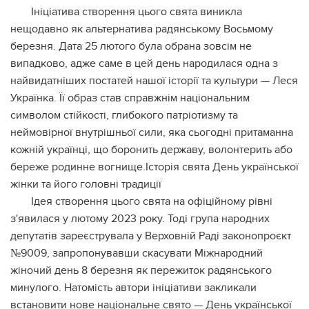
Ініціатива створення цього свята виникла
нещодавно як альтернатива радянському Восьмому
березня. Дата 25 лютого була обрана зовсім не
випадково, адже саме в цей день народилася одна з
найвидатніших постатей нашої історії та культури — Леся
Українка. Її образ став справжнім національним
символом стійкості, глибокого патріотизму та
неймовірної внутрішньої сили, яка сьогодні притаманна
кожній українці, що боронить державу, волонтерить або
береже родинне вогнище.Історія свята День української
жінки та його головні традиції
Ідея створення цього свята на офіційному рівні
з'явилася у лютому 2023 року. Тоді група народних
депутатів зареєструвала у Верховній Раді законопроєкт
№9009, запропонувавши скасувати Міжнародний
жіночий день 8 березня як пережиток радянського
минулого. Натомість автори ініціативи закликали
встановити нове національне свято — День української