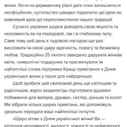
жінки. Хоча на державному рівні дата поки залишається
неофіційною, суспільство швидко підхопило цю ідею як
важливий крок до переосмислення наших традицій.
Сучасні українки щодня доводять свою міцність та
незламність як на передовій, так і в глибокому тилу.
Саме тому цей день є чудовою нагодою ще раз
висловити їм свою щиру вдячність, повагу та безмежну
любов. Традиційно 25 лютого заведено дарувати жінкам
квіти, символічні подарунки та присвячувати їм
найтепліші слова підтримки.Кращі привітання з Днем
української жінки у прозі для найрідніших
Щоб зробити цей святковий день ще світлішим та
радіснішим, варто заздалегідь підготувати душевні
побажання для матерів, дружин, сестер, доньок та колег.
Ми зібрали кілька щирих привітань, які допоможуть
ідеально передати ваші найтепліші почуття.
«Щиро вітаю з Днем української жінки! Ви —
втілення незламності, мудрості, ніжності та неймовірної