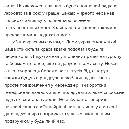
сили. Нехай кожен ваш день буде сповнений радістю,
любов'ю та вірою у краще. Бажаю мирного неба над
головою, затишку в родині та здійснення
найзаповітніших мрій. Залишайтеся завжди такими ж
прекрасними та надихаючими!»
«З прекрасним святом, з Днем української жінки!
Ваша стійкість та краса здатні подолати будь-які
перешкоди. Дякую за вашу щоденну працю, за турботу
та безмежне тепло, яке ви даруєте цьому світу. Нехай
ангел-охоронець береже вас від усіх бід, а поруч
завжди будуть вірні друзі та люблячі рідні».Навіть
просте повідомлення у месенджері чи короткий
телефонний дзвінок здатні подарувати жінкам справжнє
відчуття свята та турботи. Не забувайте говорити
важливі слова своїм найріднішим не лише у святкові
дати, адже щира підтримка та увага є найціннішим
подарунком у будь-який час.