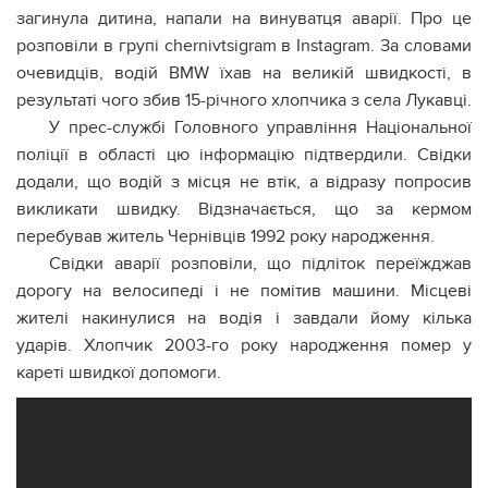
загинула дитина, напали на винуватця аварії. Про це
розповіли в групі chernivtsigram в Instagram. За словами
очевидців, водій BMW їхав на великій швидкості, в
результаті чого збив 15-річного хлопчика з села Лукавці.
У прес-службі Головного управління Національної
поліції в області цю інформацію підтвердили. Свідки
додали, що водій з місця не втік, а відразу попросив
викликати швидку. Відзначається, що за кермом
перебував житель Чернівців 1992 року народження.
Свідки аварії розповіли, що підліток переїжджав
дорогу на велосипеді і не помітив машини. Місцеві
жителі накинулися на водія і завдали йому кілька
ударів. Хлопчик 2003-го року народження помер у
кареті швидкої допомоги.