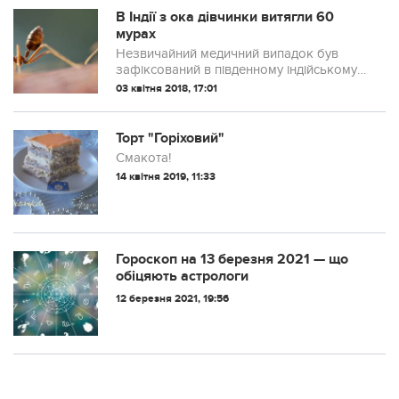
В Індії з ока дівчинки витягли 60
мурах
Незвичайний медичний випадок був
зафіксований в південному індійському
штаті Карнатака. В оці 11-річної дівчинки
03 квітня 2018, 17:01
виявили близько 60 мурах і лікарі не
могли зрозуміти як комахи туди потрап...
Торт "Горіховий"
Смакота!
14 квітня 2019, 11:33
Гороскоп на 13 березня 2021 — що
обіцяють астрологи
12 березня 2021, 19:56