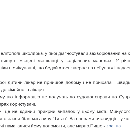
елітополі школярка, у якої діагностували захворювання на к
 пишуть місцеві мешканці у соціальних мережах, 14-річ
ніки в очікуванні, що бодай хтось зверне на неї увагу і надас
рої дитини лікар не прийшов додому і не приїхала і швидка
до сімейного лікаря.
му цю інформацію не долучать до судової справи по Супру
рях користувачі.
м, це не єдиний прикрий випадок у цьому місті. Минулог
я сталася біля магазину "Титан". За словами очевидців, у ч
чі намагалися йому допомогти, але марно.Пише -
znaj.ua