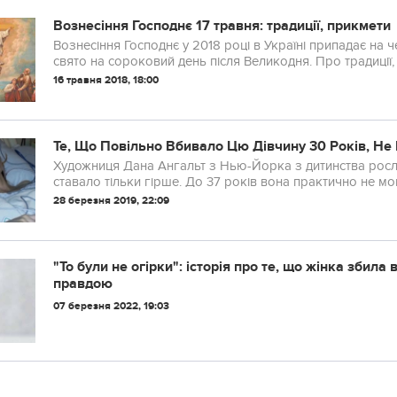
Вознесіння Господнє 17 травня: традиції, прикмети
Вознесіння Господнє у 2018 році в Україні припадає на ч
свято на сороковий день після Великодня. Про традиції,
16 травня 2018, 18:00
Те, Що Повільно Вбивало Цю Дівчину 30 Років, Не 
Художниця Дана Ангальт з Нью-Йорка з дитинства росла хворобливою дитиною . Причому з роками їй
ставало тільки гірше. До 37 років вона практично не мог
28 березня 2019, 22:09
"То були не огірки": історія про те, що жінка збил
правдою
07 березня 2022, 19:03