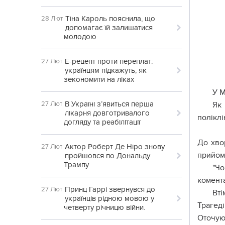
Тіна Кароль пояснила, що
28 Лют
допомагає їй залишатися
молодою
Е-рецепт проти переплат:
27 Лют
українцям підкажуть, як
зекономити на ліках
У М
В Україні з’явиться перша
27 Лют
Як
лікарня довготривалого
поліклі
догляду та реабілітації
До хво
Актор Роберт Де Ніро знову
27 Лют
прийом 
пройшовся по Дональду
Трампу
"Чо
комента
Принц Гаррі звернувся до
27 Лют
Вті
українців рідною мовою у
Трагеді
четверту річницю війни.
Оточую