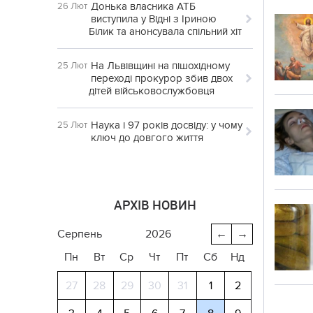
Донька власника АТБ
26 Лют
виступила у Відні з Іриною
Білик та анонсувала спільний хіт
На Львівщині на пішохідному
25 Лют
переході прокурор збив двох
дітей військовослужбовця
Наука і 97 років досвіду: у чому
25 Лют
ключ до довгого життя
АРХІВ НОВИН
серпень
2026
←
→
Пн
Вт
Ср
Чт
Пт
Сб
Нд
27
28
29
30
31
1
2