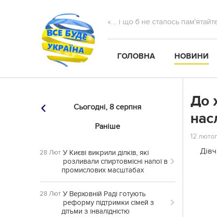
«... і що б не сталось пам'ятай
ГОЛОВНА
НОВИНИ
До 
Сьогодні,
8 серпня
нас
Раніше
12 лютог
Дівч
У Києві викрили ділків, які
28 Лют
розливали спиртовмісні напої в
промислових масштабах
У Верховній Раді готують
28 Лют
реформу підтримки сімей з
дітьми з інвалідністю