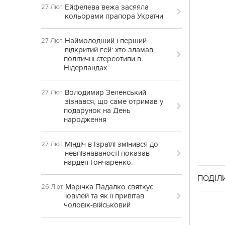
Ейфелева вежа засяяла
27 Лют
кольорами прапора України
Наймолодший і перший
27 Лют
відкритий гей: хто зламав
політичні стереотипи в
Нідерландах
Володимир Зеленський
27 Лют
зізнався, що саме отримав у
подарунок на День
народження
Міндіч в Ізраїлі змінився до
27 Лют
невпізнаваності показав
нардеп Гончаренко.
ПОДІЛ
Марічка Падалко святкує
26 Лют
ювілей та як її привітав
чоловік-військовий