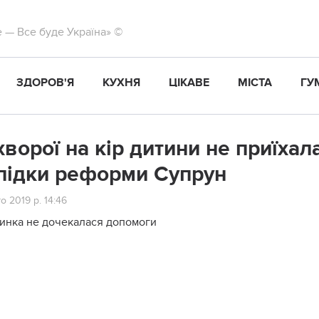
те — Все буде Україна» ©
ЗДОРОВ'Я
КУХНЯ
ЦІКАВЕ
МІСТА
ГУ
хворої на кір дитини не приїха
лідки реформи Супрун
о 2019 р. 14:46
инка не дочекалася допомоги