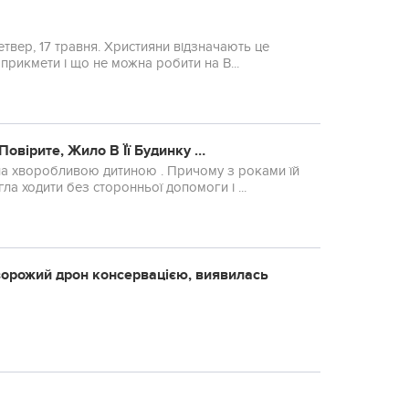
етвер, 17 травня. Християни відзначають це
 прикмети і що не можна робити на В...
Повірите, Жило В Її Будинку …
ла ходити без сторонньої допомоги і ...
а ворожий дрон консервацією, виявилась