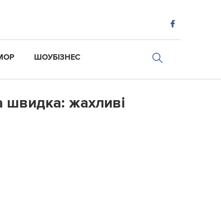
МОР
ШОУБІЗНЕС
ла швидка: жахливі