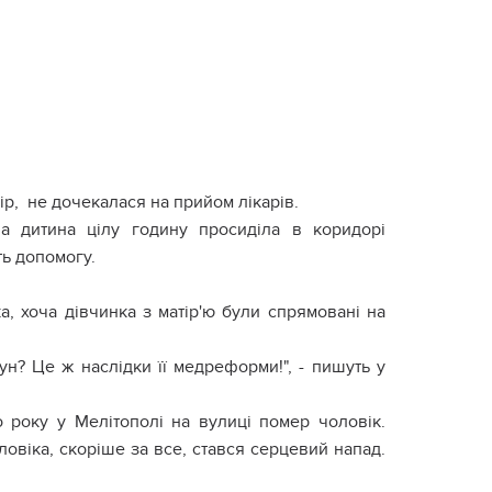
ір, не дочекалася на прийом лікарів.
на дитина цілу годину просиділа в коридорі
ть допомогу.
, хоча дівчинка з матір'ю були спрямовані на
н? Це ж наслідки її медреформи!", - пишуть у
о року у Мелітополі на вулиці помер чоловік.
оловіка, скоріше за все, стався серцевий напад.