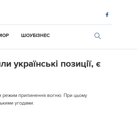
МОР
ШОУБІЗНЕС
и українські позиції, є
или режим припинення вогню. При цьому
ськими угодами.