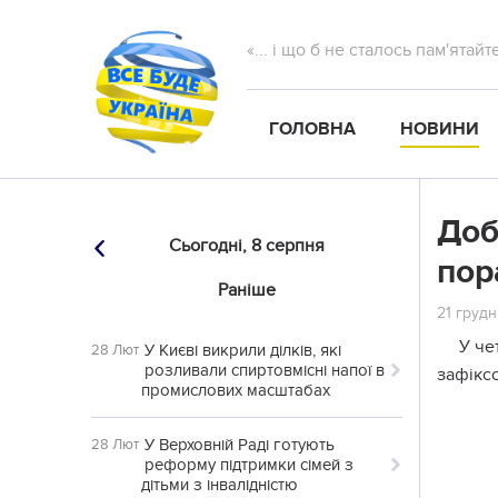
«... і що б не сталось пам'ятай
ГОЛОВНА
НОВИНИ
Доб
Сьогодні,
8 серпня
пор
Раніше
21 грудн
У че
У Києві викрили ділків, які
28 Лют
розливали спиртовмісні напої в
зафікс
промислових масштабах
У Верховній Раді готують
28 Лют
реформу підтримки сімей з
дітьми з інвалідністю