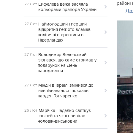
районі
Ейфелева вежа засяяла
27 Лют
кольорами прапора України
Дж
Наймолодший і перший
27 Лют
відкритий гей: хто зламав
політичні стереотипи в
Нідерландах
Володимир Зеленський
27 Лют
зізнався, що саме отримав у
подарунок на День
народження
Міндіч в Ізраїлі змінився до
27 Лют
невпізнаваності показав
нардеп Гончаренко.
Марічка Падалко святкує
26 Лют
ювілей та як її привітав
чоловік-військовий