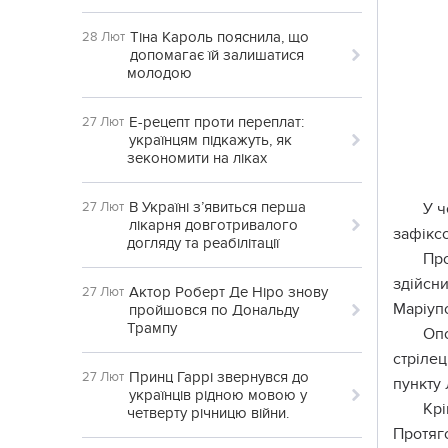
Тіна Кароль пояснила, що
28 Лют
допомагає їй залишатися
молодою
Е-рецепт проти переплат:
27 Лют
українцям підкажуть, як
зекономити на ліках
В Україні з’явиться перша
27 Лют
У ч
лікарня довготривалого
зафікс
догляду та реабілітації
Про
здійсни
Актор Роберт Де Ніро знову
27 Лют
Маріуп
пройшовся по Дональду
Трампу
Опо
стрілец
Принц Гаррі звернувся до
27 Лют
пункту 
українців рідною мовою у
Крі
четверту річницю війни.
Протяг