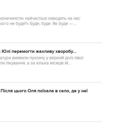
визначеністю найчастіше наводять на нас
ого не буде?» Буде, буде. Як буде — ...
ка Юлі перемогти жахливу хворобу…
атури виявили пухлину у верхній долі лівої
лікування, а за кілька місяців їй...
ісля цього Оля поїхала в село, де у неї