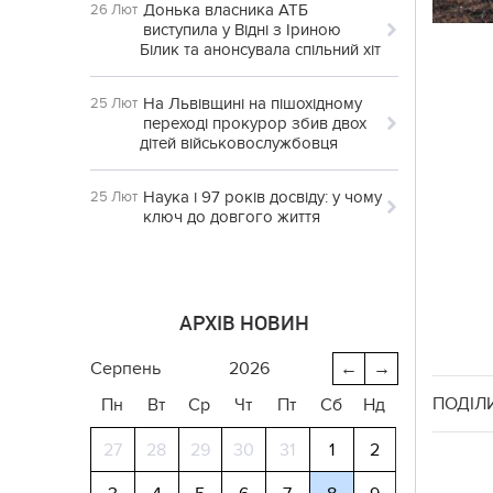
Донька власника АТБ
26 Лют
виступила у Відні з Іриною
Білик та анонсувала спільний хіт
На Львівщині на пішохідному
25 Лют
переході прокурор збив двох
дітей військовослужбовця
Наука і 97 років досвіду: у чому
25 Лют
ключ до довгого життя
АРХІВ НОВИН
серпень
2026
←
→
ПОДІЛ
Пн
Вт
Ср
Чт
Пт
Сб
Нд
27
28
29
30
31
1
2