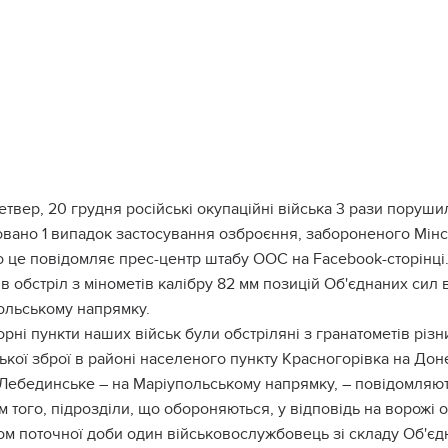
етвер, 20 грудня російські окупаційні війська 3 рази пору
овано 1 випадок застосування озброєння, забороненого Мін
 це повідомляє прес-центр штабу ООС на Facebook-сторінц
в обстріл з мінометів калібру 82 мм позицій Об'єднаних сил 
ольському напрямку.
рні пункти наших військ були обстріляні з гранатометів різн
ької зброї в районі населеного пункту Красногорівка на Дон
Лебединське – на Маріупольському напрямку, – повідомляють
м того, підрозділи, що обороняються, у відповідь на ворожі 
ом поточної доби один військовослужбовець зі складу Об'єд