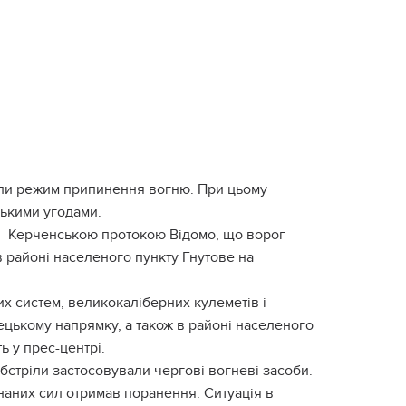
шили режим припинення вогню. При цьому
ськими угодами.
і. Керченською протокою Відомо, що ворог
в районі населеного пункту Гнутове на
их систем, великокаліберних кулеметів і
ецькому напрямку, а також в районі населеного
 у прес-центрі.
обстріли застосовували чергові вогневі засоби.
наних сил отримав поранення. Ситуація в