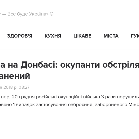
те — Все буде Україна» ©
ЗДОРОВ'Я
КУХНЯ
ЦІКАВЕ
МІСТА
ГУ
а на Донбасі: окупанти обстрілял
анений
я 2018 р. 08:27
твер, 20 грудня російські окупаційні війська 3 рази поруш
овано 1 випадок застосування озброєння, забороненого Мін