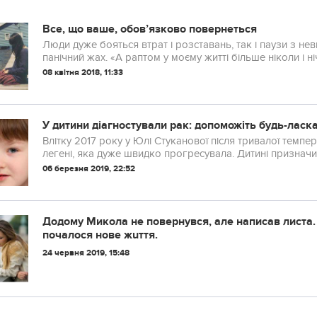
Все, що ваше, обов’язково повернеться
Люди дуже бояться втрат і розставань, так і паузи з не
панічний жах. «А раптом у моєму житті більше ніколи і ніч
08 квітня 2018, 11:33
У дитини діагностували рак: допоможіть будь-лас
Влітку 2017 року у Юлі Стуканової після тривалої темпер
легені, яка дуже швидко прогресувала. Дитині призначили 
06 березня 2019, 22:52
Додому Микола не повернувся, але написав листа. П
почалося нoве жuття.
24 червня 2019, 15:48