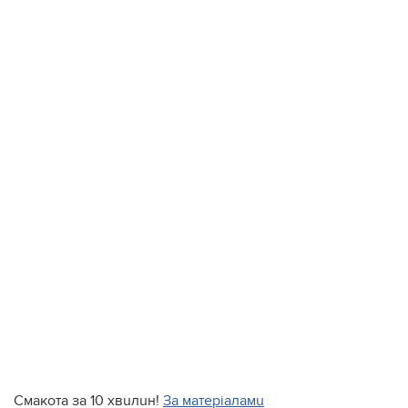
Смакота за 10 хвuлuн!
За матеріаламu