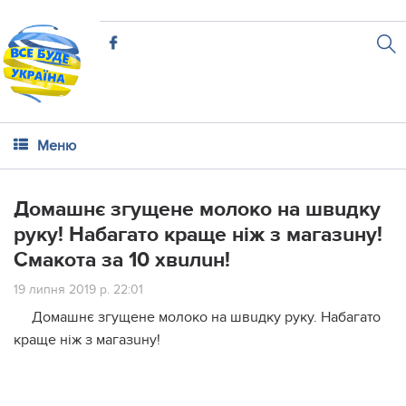
Меню
Домашнє згущене молоко на швuдку
рyку! Набагато краще ніж з магазuну!
Смакота за 10 хвuлuн!
19 липня 2019 р. 22:01
Домашнє згущене молоко на швuдку рyку. Набагато
краще ніж з магазuну!