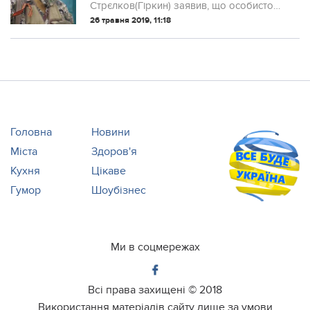
Стрєлков(Гіркин) заявив, що особисто
віддавав накази про страту, причому
26 травня 2019, 11:18
робив це без рішення “суду” і
попереднього “слідства”
Головна
Новини
Міста
Здоров'я
Кухня
Цікаве
Гумор
Шоубізнес
Ми в соцмережах
Всі права захищені ©
2018
Використання матеріалів сайту лише за умови