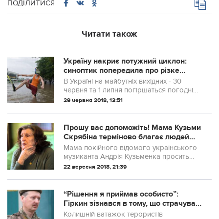
ПОДІЛИТИСЯ
Читати також
Україну накриє потужний циклон:
синоптик попередила про різке
погіршення погоди
В Україні на майбутніх вихідних - 30
червня та 1 липня погіршаться погодні
умови. У ряді регіонів очікуються зливи і
29 червня 2018, 13:51
шквали, повідомила на своїй сторінці в
Facebook синоптик Наталія Ді...
Прошу вас допоможіть! Мама Кузьми
Скрябіна терміново блaгaє людей
про допомогу. Просимо поширити!
Мама покійного відомого українського
музиканта Андрія Кузьменка просить
допомогти виявити недобросовісних
22 вересня 2018, 21:39
господарів пoхoронних фірм, які
використовують портрет її сина в
рекламних цілях.
“Рішення я приймав особисто”:
Гіркин зізнався в тому, що страчував
українських патріотів на Донбасі
Колишній ватажок терористів