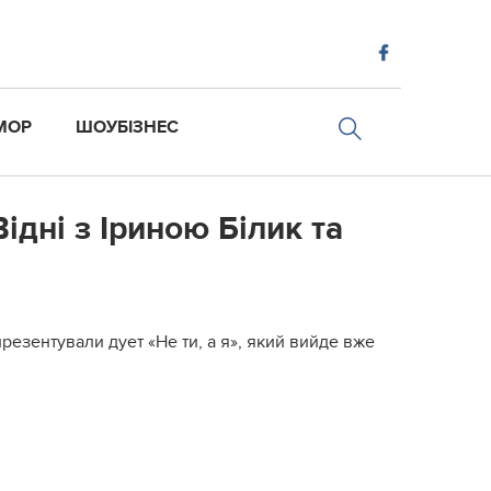
МОР
ШОУБІЗНЕС
ідні з Іриною Білик та
презентували дует «Не ти, а я», який вийде вже