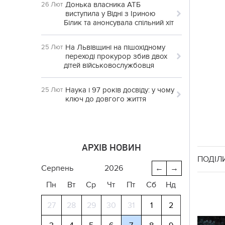
Донька власника АТБ
26 Лют
виступила у Відні з Іриною
Білик та анонсувала спільний хіт
На Львівщині на пішохідному
25 Лют
переході прокурор збив двох
дітей військовослужбовця
Наука і 97 років досвіду: у чому
25 Лют
ключ до довгого життя
АРХІВ НОВИН
ПОДІЛ
серпень
2026
←
→
Пн
Вт
Ср
Чт
Пт
Сб
Нд
27
28
29
30
31
1
2