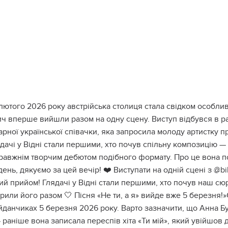
лютого 2026 року австрійська столиця стала свідком особливо
ич вперше вийшли разом на одну сцену. Виступ відбувся в р
рної української співачки, яка запросила молоду артистку 
дачі у Відні стали першими, хто почув спільну композицію — 
равжнім творчим дебютом подібного формату. Про це вона по
день, дякуємо за цей вечір! ❤️ Виступати на одній сцені з @
ий прийом! Глядачі у Відні стали першими, хто почув наш сюр
рили його разом 🤍 Пісня «Не ти, а я» вийде вже 5 березня!»С
йданчиках 5 березня 2026 року. Варто зазначити, що Анна Б
 раніше вона записала переспів хіта «Ти мій», який увійшов д