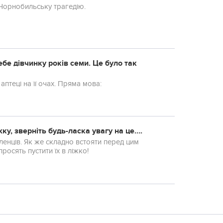
 Чорнобильську трагедію.
себе дівчинку років семи. Це було так
аптеці на її очах. Пряма мова:
у, зверніть будь-ласка увагу на це….
бленців. Як же складно встояти перед цим
осять пустити їх в ліжко!