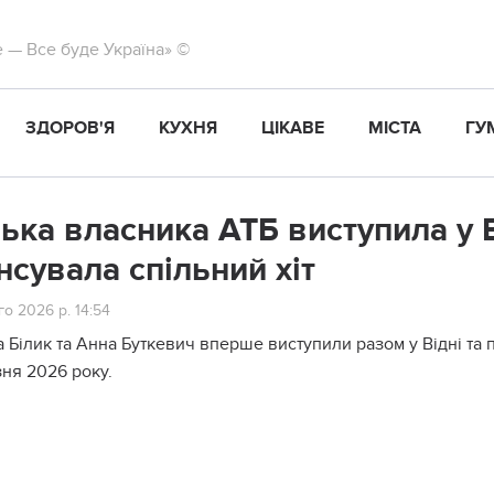
те — Все буде Україна» ©
ЗДОРОВ'Я
КУХНЯ
ЦІКАВЕ
МІСТА
ГУ
ька власника АТБ виступила у В
нсувала спільний хіт
о 2026 р. 14:54
а Білик та Анна Буткевич вперше виступили разом у Відні та 
ня 2026 року.