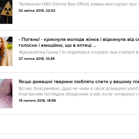
Телеканал HBO (Home Box Office) знімає міні-серіал про
02 квітня 2018, 22:02
- Погань! - крикнула молода жінка і відкинула від 
голосно і емоційно, що в аптеці ...
Журналістка Ганна Гін поділилася історією яка сталася в 
27 липня 2018, 10:36
Якщо домашні тварини люблять спати у вашому ліжк
Всі ми, безсумнівно, душі не чаєм в своїх домашніх улю
благаючим поглядом бездонних очей, коли чотириногі пр
15 лютого 2019, 16:58