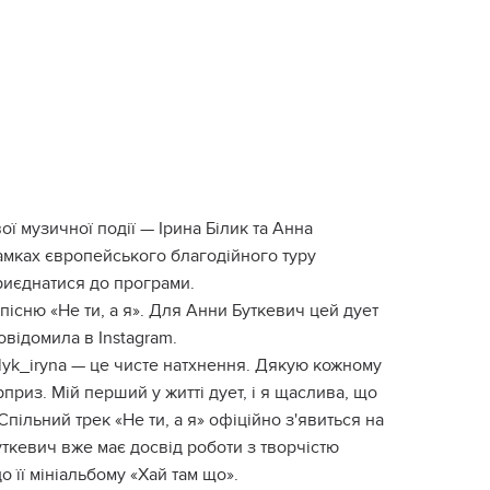
ї музичної події — Ірина Білик та Анна
амках європейського благодійного туру
приєднатися до програми.
пісню «Не ти, а я». Для Анни Буткевич цей дует
відомила в Instagram.
bilyk_iryna — це чисте натхнення. Дякую кожному
приз. Мій перший у житті дует, і я щаслива, що
пільний трек «Не ти, а я» офіційно з'явиться на
уткевич вже має досвід роботи з творчістю
о її мініальбому «Хай там що».