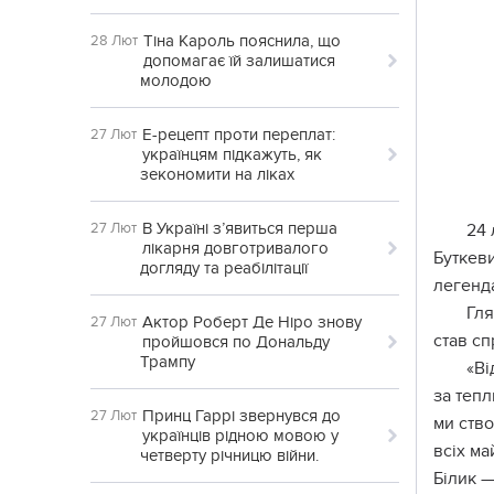
Тіна Кароль пояснила, що
28 Лют
допомагає їй залишатися
молодою
Е-рецепт проти переплат:
27 Лют
українцям підкажуть, як
зекономити на ліках
В Україні з’явиться перша
27 Лют
24 
лікарня довготривалого
Буткев
догляду та реабілітації
легенда
Гля
Актор Роберт Де Ніро знову
27 Лют
став сп
пройшовся по Дональду
Трампу
«Ві
за тепл
Принц Гаррі звернувся до
27 Лют
ми ство
українців рідною мовою у
всіх ма
четверту річницю війни.
Білик —