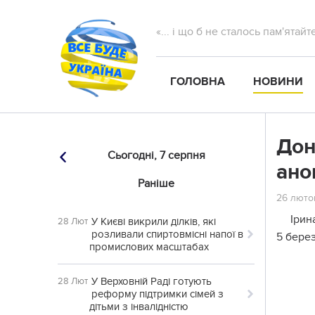
«... і що б не сталось пам'ятай
ГОЛОВНА
НОВИНИ
Дон
Сьогодні,
7 серпня
ано
Раніше
26 лютог
Ірин
У Києві викрили ділків, які
28 Лют
розливали спиртовмісні напої в
5 берез
промислових масштабах
У Верховній Раді готують
28 Лют
реформу підтримки сімей з
дітьми з інвалідністю