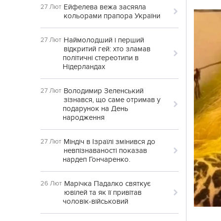
Ейфелева вежа засяяла
27 Лют
кольорами прапора України
Наймолодший і перший
27 Лют
відкритий гей: хто зламав
політичні стереотипи в
Нідерландах
Володимир Зеленський
27 Лют
зізнався, що саме отримав у
подарунок на День
народження
Міндіч в Ізраїлі змінився до
27 Лют
невпізнаваності показав
нардеп Гончаренко.
Марічка Падалко святкує
26 Лют
ювілей та як її привітав
чоловік-військовий