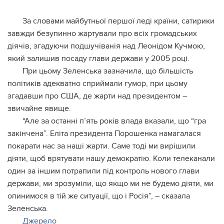
За словами майбутньої першої леді країни, сатирики
завжди безупинно жартували про всіх громадських
діячів, згадуючи подшучіванія над Леонідом Кучмою,
який залишив посаду глави держави у 2005 році.
При цьому Зеленська зазначила, що більшість
політиків адекватно сприймали гумор, при цьому
згадавши про США, де жарти над президентом –
звичайне явище.
“Але за останні п’ять років влада вказали, що “гра
закінчена”. Еліта президента Порошенка намагалася
покарати нас за наші жарти. Саме тоді ми вирішили
діяти, щоб врятувати нашу демократію. Коли телеканали
один за іншим потрапили під контроль нового глави
держави, ми зрозуміли, що якщо ми не будемо діяти, ми
опинимося в тій же ситуації, що і Росія”, – сказала
Зеленська.
Джерело