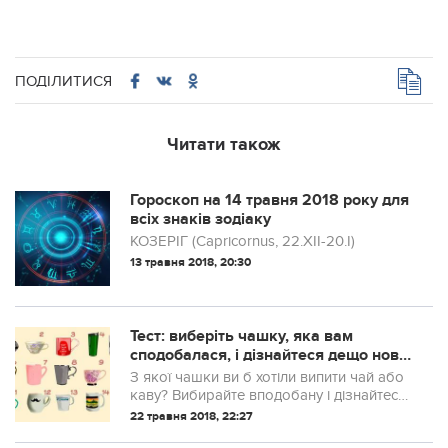
ПОДІЛИТИСЯ
Читати також
Гороскоп на 14 травня 2018 року для
всіх знаків зодіаку
КОЗЕРІГ (Capricornus, 22.XII-20.I)
13 травня 2018, 20:30
Тест: виберіть чашку, яка вам
сподобалася, і дізнайтеся дещо нове
про себе
З якої чашки ви б хотіли випити чай або
каву? Вибирайте вподобану і дізнайтеся
багато цікавого про себе.
22 травня 2018, 22:27