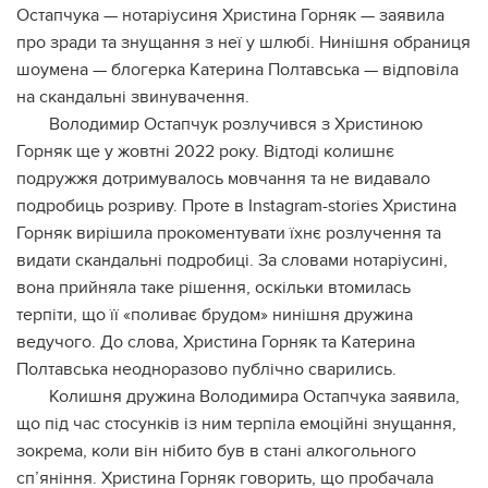
Остапчука — нотаріусиня Христина Горняк — заявила
про зради та знущання з неї у шлюбі. Нинішня обраниця
шоумена — блогерка Катерина Полтавська — відповіла
на скандальні звинувачення.
Володимир Остапчук розлучився з Христиною
Горняк ще у жовтні 2022 року. Відтоді колишнє
подружжя дотримувалось мовчання та не видавало
подробиць розриву. Проте в Instagram-stories Христина
Горняк вирішила прокоментувати їхнє розлучення та
видати скандальні подробиці. За словами нотаріусині,
вона прийняла таке рішення, оскільки втомилась
терпіти, що її «поливає брудом» нинішня дружина
ведучого. До слова, Христина Горняк та Катерина
Полтавська неодноразово публічно сварились.
Колишня дружина Володимира Остапчука заявила,
що під час стосунків із ним терпіла емоційні знущання,
зокрема, коли він нібито був в стані алкогольного
сп’яніння. Христина Горняк говорить, що пробачала