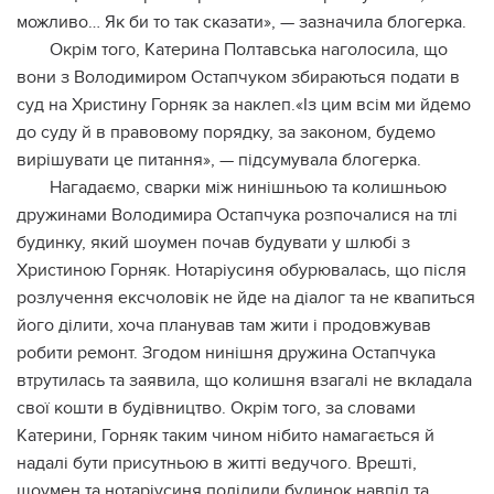
можливо… Як би то так сказати», — зазначила блогерка.
Окрім того, Катерина Полтавська наголосила, що
вони з Володимиром Остапчуком збираються подати в
суд на Христину Горняк за наклеп.«Із цим всім ми йдемо
до суду й в правовому порядку, за законом, будемо
вирішувати це питання», — підсумувала блогерка.
Нагадаємо, сварки між нинішньою та колишньою
дружинами Володимира Остапчука розпочалися на тлі
будинку, який шоумен почав будувати у шлюбі з
Христиною Горняк. Нотаріусиня обурювалась, що після
розлучення ексчоловік не йде на діалог та не квапиться
його ділити, хоча планував там жити і продовжував
робити ремонт. Згодом нинішня дружина Остапчука
втрутилась та заявила, що колишня взагалі не вкладала
свої кошти в будівництво. Окрім того, за словами
Катерини, Горняк таким чином нібито намагається й
надалі бути присутньою в житті ведучого. Врешті,
шоумен та нотаріусиня поділили будинок навпіл та