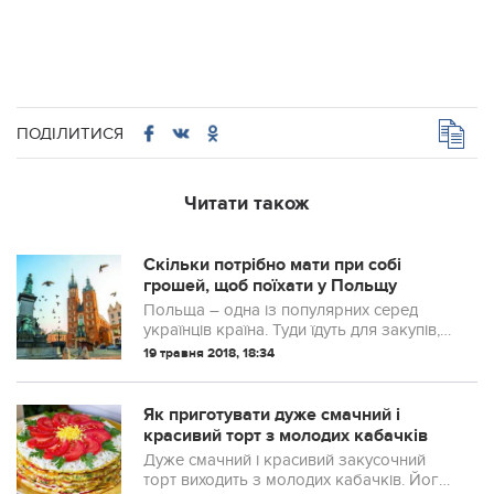
ПОДІЛИТИСЯ
Читати також
Скільки потрібно мати при собі
грошей, щоб поїхати у Польщу
Польща – одна із популярних серед
українців країна. Туди їдуть для закупів,
туризму, навчання, працевлаштування.
19 травня 2018, 18:34
Як приготувати дуже смачний і
красивий торт з молодих кабачків
Дуже смачний і красивий закусочний
торт виходить з молодих кабачків. Його