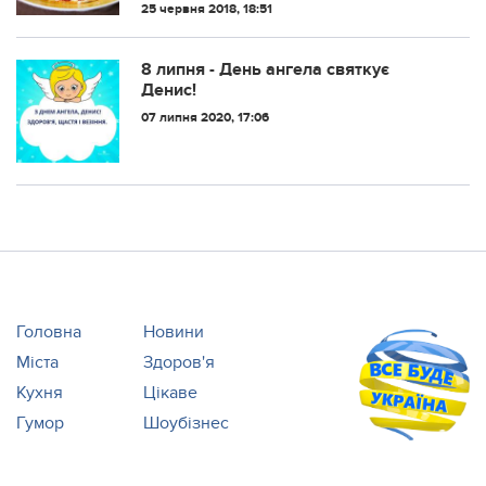
можна навіть поставити на святковий
25 червня 2018, 18:51
стіл в літню пору.
8 липня - День ангела святкує
Денис!
07 липня 2020, 17:06
Головна
Новини
Міста
Здоров'я
Кухня
Цікаве
Гумор
Шоубізнес