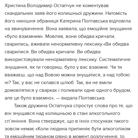
Христина.Володимир Остапчук не коментував
скандальних заяв його колишньої дружини. Натомість
його нинішня обраниця Катерина Полтавська відповіла
на звинувачення. Вона заявила, що емоційне знущання
«було взаємним». Мовляв, вони обидва кричали,
сварились, вживати ненормативну лексику.«Ви обидва
сварилися. Ви обидва кричали. Ви обидва
використовували ненормативну лексику. Систематичне
знущання, як ти говориш, було у вас взаємне. Чи ти
вважаєш, що над Вовою можна знущатися, а над тобою
ні? Так, у вас не склався шлюб. Так, ви не вміли
домовлятися у сварках і поливали одне одного брудом,
але це було взаємно», — видала Полтавська.
Також дружина Остапчука спростує слова про те, що
він знущався над колишньою в стані алкогольного
сп’яніння. Вона стверджує, що в їхніх стосунках такого
зовсім немає.«Коли людина припиняє бути алкоголіком
та емоційним тираном рівно в момент розлучення, то