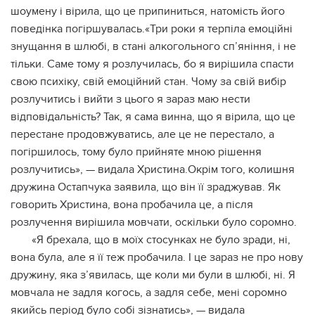
шоумену і вірила, що це припиниться, натомість його
поведінка погіршувалась.«Три роки я терпіла емоційні
знущання в шлюбі, в стані алкогольного сп’яніння, і не
тільки. Саме тому я розлучилась, бо я вирішила спасти
свою психіку, свій емоційний стан. Чому за свій вибір
розлучитись і вийти з цього я зараз маю нести
відповідальність? Так, я сама винна, що я вірила, що це
перестане продовжуватись, але це не перестало, а
погіршилось, тому було прийняте мною рішення
розлучитись», — видала Христина.Окрім того, колишня
дружина Остапчука заявила, що він її зраджував. Як
говорить Христина, вона пробачила це, а після
розлучення вирішила мовчати, оскільки було соромно.
«Я брехала, що в моїх стосунках не було зради, ні,
вона була, але я її теж пробачила. І це зараз не про нову
дружину, яка з’явилась, ще коли ми були в шлюбі, ні. Я
мовчала не задля когось, а задля себе, мені соромно
якийсь період було собі зізнатись», — видала