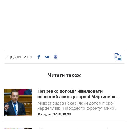
ПОДІЛИТИСЯ
Читати також
Петренко допоміг нівелювати
основний доказ у справі Мартиненка
– ЗМІ
Мінюст видав наказ, який допоміг екс-
нардепу від "Народного фронту" Миколі
Мартиненку нівелювати ключові
11 грудня 2018, 13:04
економічні експертизи у справі про
розкрадання 695 мільйонів з державних