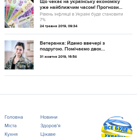
підприємств.
Що чекає на українську економіку
уже найближчим часом! Прогнози
Світового банку!
Рівень інфляції в Україні буде становити
7%
24 травня 2019, 09:34
Ветеранка: Йдемо ввечері з
подругою. Помічаємо двох
нетверезих чоловіків.. “Аааа,
31 жовтня 2019, 16:54
украинский язык, фууууу”..
Головна
Новини
Міста
Здоров'я
Кухня
Цікаве