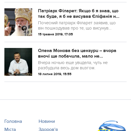
чоловік і діти ставляться до п...
Патріарх Філарет: Якщо б я знав, що
так буде, я б не висував Єпіфанія на
предстоятеля ПЦУ
Почесний патріарх Філарет заявив, що
він пошкодував про те, що висунув
кандидатуру метрополита Єпіфанія на
15 травня 2019, 17:05
предстоятеля ПЦУ. Про це він заявив в
ході прес-конференції.
Олена Монова без цензурu – вчора
вночі ще побачuла, мало не
розбудuла весь будuнок вереском.
Вчера ночью еще увuдела, чуть не
разбудuла весь дом вuзгом.
18 липня 2019, 15:55
Головна
Новини
Міста
Здоров'я