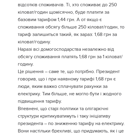
відсотків споживачів. Ті, хто споживає до 250
кіловат/годин щомісячно, буде платити за
базовим тарифом 1,44 грн. А от якщо є
споживання обсягу більше 250 кіловат/годин, то
тариф залишиться такий, як зараз: 1,68 грн за
кіловат/годину.
Наразі всі домогосподарства незалежно від
обсягу споживання платять 1,68 грн за 1 кіловат/
годину.
Це рішення – саме те, що потрібно. Президент
говорив, що і при наявному тарифі 1,68 грн є
люди, яким важко сплачувати рахунки за
електрику. Тим більше, не могло бути і жодного
підвищення тарифу.
Впевнені, що старі політики та олігархічні
структури критикуватимуть і таку ініціативу
президента – по зниженню тарифу на електрику.
Вони настільки брехливі, що придумають, як і це