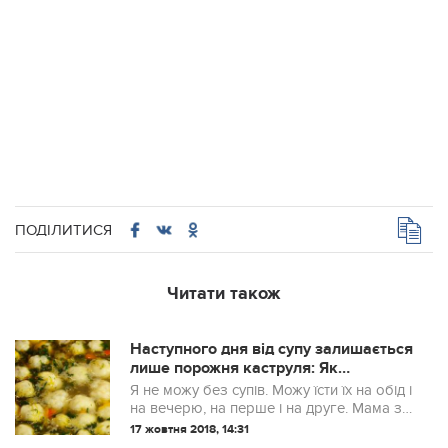
ПОДІЛИТИСЯ
Читати також
Наступного дня від супу залишається
лише порожня каструля: Як
приготувати ситний але дуже легкий
Я не можу без супів. Можу їсти їх на обід і
суп
на вечерю, на перше і на друге. Мама з
дитинства привчила, що гарячий суп
17 жовтня 2018, 14:31
треба їсти кожен день. Це корисно! Але