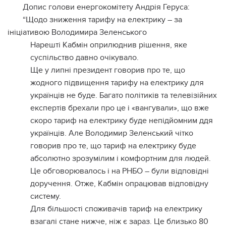
Допис голови енергокомітету Андрія Геруса:
“Щодо зниження тарифу на електрику – за
ініціативою Володимира Зеленського
Нарешті Кабмін оприлюднив рішення, яке
суспільство давно очікувало.
Ще у липні президент говорив про те, що
жодного підвищення тарифу на електрику для
українців не буде. Багато політиків та телевізійних
експертів брехали про це і «вангували», що вже
скоро тариф на електрику буде непідйомним ддя
українців. Але Володимир Зеленський чітко
говорив про те, що тариф на електрику буде
абсолютно зрозумілим і комфортним для людей.
Це обговорювалось і на РНБО – були відповідні
доручення. Отже, Кабмін опрацював відповідну
систему.
Для більшості споживачів тариф на електрику
взагалі стане нижче, ніж є зараз. Це близько 80