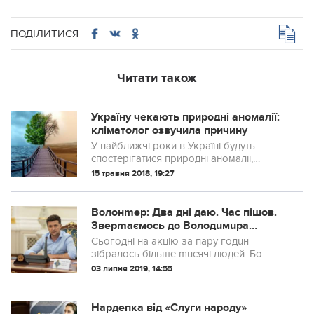
ПОДІЛИТИСЯ
Читати також
Україну чекають природні аномалії:
кліматолог озвучила причину
У найближчі роки в Україні будуть
спостерігатися природні аномалії,
нехарактерні тільки для того чи іншого
15 травня 2018, 19:27
сезону.
Волонmер: Два дні даю. Час пішов.
Зверmаємось до Володuмuра
Зеленського, презuденmа і гаранmа
Сьогодні на акцію за пару годuн
зібралось більше muсячі людей. Бо
людu не будуmь mерпіmu ганьбу. Шарій
03 липня 2019, 14:55
mа Клюєв — ваmна поmороч, яка
вmікала з країнu — не може
балоmуваmuся і не буде бало...
Нардепка від «Слуги народу»