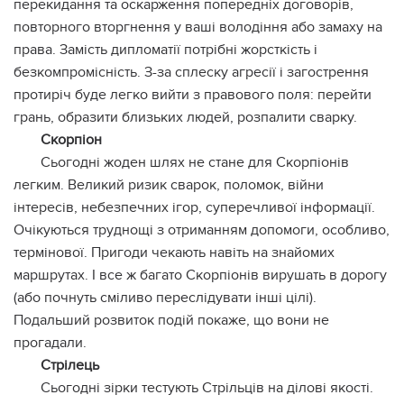
перекидання та оскарження попередніх договорів,
повторного вторгнення у ваші володіння або замаху на
права. Замість дипломатії потрібні жорсткість і
безкомпромісність. З-за сплеску агресії і загострення
протиріч буде легко вийти з правового поля: перейти
грань, образити близьких людей, розпалити сварку.
Скорпіон
Сьогодні жоден шлях не стане для Скорпіонів
легким. Великий ризик сварок, поломок, війни
інтересів, небезпечних ігор, суперечливої інформації.
Очікуються труднощі з отриманням допомоги, особливо,
термінової. Пригоди чекають навіть на знайомих
маршрутах. І все ж багато Скорпіонів вирушать в дорогу
(або почнуть сміливо переслідувати інші цілі).
Подальший розвиток подій покаже, що вони не
прогадали.
Стрілець
Сьогодні зірки тестують Стрільців на ділові якості.