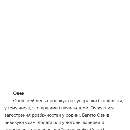
Овен
Овнів цей день провокує на суперечки і конфлікти,
у тому числі, зі старшими і начальством. Очікується
загострення розбіжностей у родині. Багато Овнів
ризикують самі додати олії у вогонь, зайнявши
агресивну і, водночас, двоїсту позицію. Суєту і