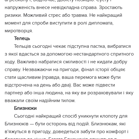
напруженість внесе невідкладна справа. Зростають
ризики. Можливий стрес або травма. Не найкращий
момент для спроби виступити в ролі дипломата,
миротворця.
Телець
Тельців сьогодні чекає підступна пастка, вибратися
з якої вдасться за допомогою нестандартного спритного
ходу. Важливо набратися сміливості і не кидати добру
справу. Незважаючи на пригоди, фінал історії обіцяє
стати щасливим (правда, ваша перемога може бути
відстрочена на день або два). Вас може підвести
партнер або інша людина, на яку ви розраховували і яку
вважали своїм надійним тилом.
Близнюки
Сьогодні найкращий спосіб уникнути клопоту для
Близнюків — бути осторонь від подій. Близнюкам, які
в'яжуться в пригоду, доведеться забути про комфорт і