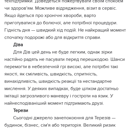
техпідтримки. Доведеться пожертвувати своїм спокоєм
чи здоров'ям. Можливе відрядження, візит в сервіс.
Якщо йдеться про хронічні хвороби, варто
приготуватися до болючої, але потрібної процедури.
Гідність дня — швидкий хід подій. Не найкращий момент
спочатку подорожі або для відкриття справи.
Діва
Для Дів цей день не буде легким, однак зірки
настійно радять не пасувати перед перешкодою. Шанси
перемогти в небезпечній грі високі, але потрібні такі
якості, як сміливість, швидкість, спритність,
винахідливість, швидкість реакції та нестандартне
мислення. У деяких випадках, буде цілком достатньо
імітації загрозливого маневру і гостроти на язик. У
найнесподіваніший момент підтримають друзі.
Терези
Сьогодні джерело занепокоєння для Терезів —
будинок, бізнес, сім'я або територія. Великий ризик