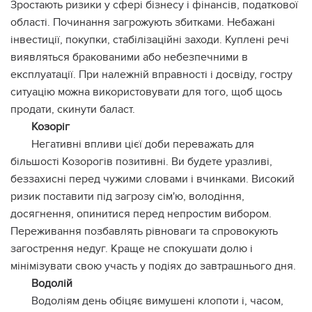
Зростають ризики у сфері бізнесу і фінансів, податкової
області. Починання загрожують збитками. Небажані
інвестиції, покупки, стабілізаційні заходи. Куплені речі
виявляться бракованими або небезпечними в
експлуатації. При належній вправності і досвіду, гостру
ситуацію можна використовувати для того, щоб щось
продати, скинути баласт.
Козоріг
Негативні впливи цієї доби переважать для
більшості Козорогів позитивні. Ви будете уразливі,
беззахисні перед чужими словами і вчинками. Високий
ризик поставити під загрозу сім'ю, володіння,
досягнення, опинитися перед непростим вибором.
Переживання позбавлять рівноваги та спровокують
загострення недуг. Краще не спокушати долю і
мінімізувати свою участь у подіях до завтрашнього дня.
Водолій
Водоліям день обіцяє вимушені клопоти і, часом,