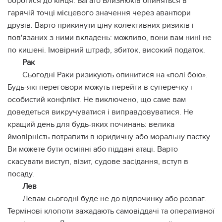
боротися до кінця. Багато Близнюків опиняться в
гарячій точці місцевого значення через авантюри
друзів. Варто прикинути ціну колективних ризиків і
пов'язаних з ними вкладень: можливо, вони вам нині не
по кишені. Імовірний штраф, збиток, високий податок.
Рак
Сьогодні Раки ризикують опинитися на «полі бою».
Будь-які переговори можуть перейти в суперечку і
особистий конфлікт. Не виключено, що саме вам
доведеться викручуватися і виправдовуватися. Не
кращий день для будь-яких починань: велика
ймовірність потрапити в юридичну або моральну пастку.
Ви можете бути осміяні або піддані атаці. Варто
скасувати виступ, візит, судове засідання, вступ в
посаду.
Лев
Левам сьогодні буде не до відпочинку або розваг.
Термінові клопоти зажадають самовіддачі та оперативної