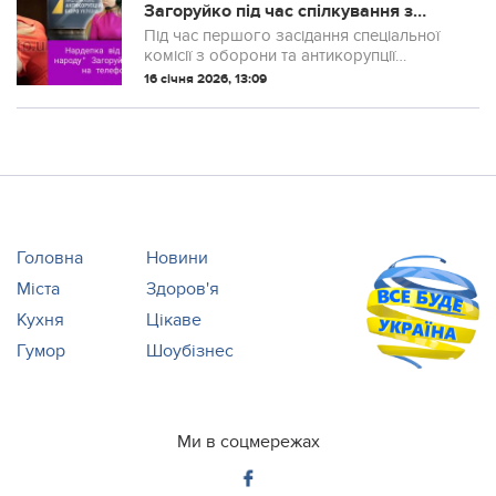
Загоруйко під час спілкування з
главою НАБУ грала на телефоні
Під час першого засідання спеціальної
комісії з оборони та антикорупції
депутатка Аліна Загоруйко захопилася
16 січня 2026, 13:09
мобільною грою замість уваги до
доповіді.
Головна
Новини
Міста
Здоров'я
Кухня
Цікаве
Гумор
Шоубізнес
Ми в соцмережах