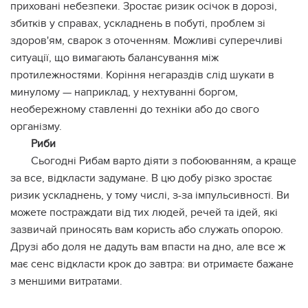
приховані небезпеки. Зростає ризик осічок в дорозі,
збитків у справах, ускладнень в побуті, проблем зі
здоров'ям, сварок з оточенням. Можливі суперечливі
ситуації, що вимагають балансування між
протилежностями. Коріння негараздів слід шукати в
минулому — наприклад, у нехтуванні боргом,
необережному ставленні до техніки або до свого
організму.
Риби
Сьогодні Рибам варто діяти з побоюванням, а краще
за все, відкласти задумане. В цю добу різко зростає
ризик ускладнень, у тому числі, з-за імпульсивності. Ви
можете постраждати від тих людей, речей та ідей, які
зазвичай приносять вам користь або служать опорою.
Друзі або доля не дадуть вам впасти на дно, але все ж
має сенс відкласти крок до завтра: ви отримаєте бажане
з меншими витратами.