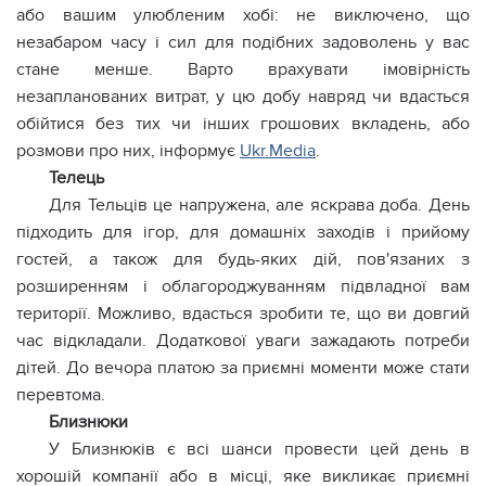
або вашим улюбленим хобі: не виключено, що
незабаром часу і сил для подібних задоволень у вас
стане менше. Варто врахувати імовірність
незапланованих витрат, у цю добу навряд чи вдасться
обійтися без тих чи інших грошових вкладень, або
розмови про них, інформує
Ukr.Media
.
Телець
Для Тельців це напружена, але яскрава доба. День
підходить для ігор, для домашніх заходів і прийому
гостей, а також для будь-яких дій, пов'язаних з
розширенням і облагороджуванням підвладної вам
території. Можливо, вдасться зробити те, що ви довгий
час відкладали. Додаткової уваги зажадають потреби
дітей. До вечора платою за приємні моменти може стати
перевтома.
Близнюки
У Близнюків є всі шанси провести цей день в
хорошій компанії або в місці, яке викликає приємні