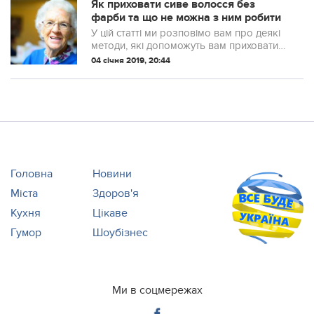
Як приховати сиве волосся без
фарби та що не можна з ним робити
У цій статті ми розповімо вам про деякі
методи, які допоможуть вам приховати
сиве волосся, тому відвідувати
04 січня 2019, 20:44
перукарню можна буде не так часто.
Головна
Новини
Міста
Здоров'я
Кухня
Цікаве
Гумор
Шоубізнес
Ми в соцмережах