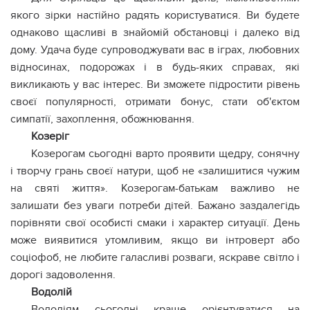
якого зірки настійно радять користуватися. Ви будете
однаково щасливі в знайомій обстановці і далеко від
дому. Удача буде супроводжувати вас в іграх, любовних
відносинах, подорожах і в будь-яких справах, які
викликають у вас інтерес. Ви зможете підростити рівень
своєї популярності, отримати бонус, стати об'єктом
симпатії, захоплення, обожнювання.
Козеріг
Козерогам сьогодні варто проявити щедру, сонячну
і творчу грань своєї натури, щоб не «залишитися чужим
на святі життя». Козерогам-батькам важливо не
залишати без уваги потреби дітей. Бажано заздалегідь
порівняти свої особисті смаки і характер ситуації. День
може виявитися утомливим, якщо ви інтроверт або
соціофоб, не любите галасливі розваги, яскраве світло і
дорогі задоволення.
Водолій
Водоліям сьогодні краще орієнтуватися на