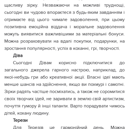
щасливу зірку. Незважаючи на можливі труднощі,
сьогодні ви чудово впораєтеся з будь-яким завданням і
отримаєте від цього чимале задоволення, при цьому
позитивна емоційна віддача і моральне задоволення
можуть виявитися важливішими за матеріальні бонуси.
Можна розраховувати на вдалі покупки, подарунки, на
зростання популярності, успіх в коханні, грі, творчості.
Діва
Сьогодні Дівам корисно підключитися до
загального джерела гарного настрою, наприклад, до
якої-небудь гри або креативної акції. Власні ідеї мають
менше шансів на здійснення, якщо ви похмурі і самотні.
Зірки радять частіше посміхатись, а також не соромитися
своїх творчих ідей, не заривати в землю свій артистизм,
почуття гумору й інші таланти. Варто порадувати чимось
дітей, кохану людину.
Терези
Для Терезів це гармонійний день. Можна