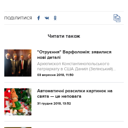
ПОДІЛИТИСЯ
Читати також
"Отруєння" Варфоломія: зявилися
нові деталі
Архієпископ Константинопольського
патріархату в США Даниїл (Зелінський)
спростував інформацію про спробу
03 вересня 2018, 11:50
отруєння патріарха Варфоломія під час
його зустрічі в Стамбулі з патріархом
Кирило...
Автоматичні розсилки картинок на
свята — це неповага
31 грудня 2018, 13:52