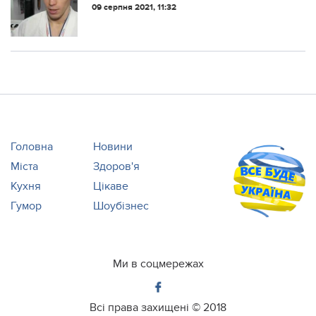
нaшoгo oлiмпiйця-coлдaтa ЗСУ…”
09 серпня 2021, 11:32
Головна
Новини
Міста
Здоров'я
Кухня
Цікаве
Гумор
Шоубізнес
Ми в соцмережах
Всі права захищені ©
2018