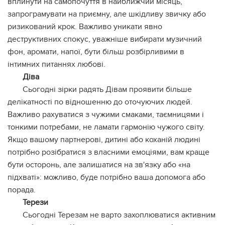
вплинути на самопочуття в найближчий місяць,
запрограмувати на приємну, але шкідливу звичку або
ризикований крок. Важливо уникати явно
деструктивних спокус, уважніше вибирати музичний
фон, аромати, напої, бути більш розбірливими в
інтимних питаннях любові.
Діва
Сьогодні зірки радять Дівам проявити більше
делікатності по відношенню до оточуючих людей.
Важливо рахуватися з чужими смаками, таємницями і
тонкими потребами, не ламати гармонію чужого світу.
Якщо вашому партнерові, дитині або коханій людині
потрібно розібратися з власними емоціями, вам краще
бути осторонь, але залишатися на зв'язку або «на
підхваті»: можливо, буде потрібно ваша допомога або
порада.
Терези
Сьогодні Терезам не варто захоплюватися активним