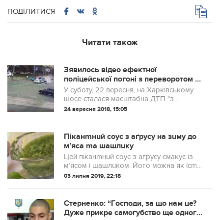
ПОДІЛИТИСЯ
Читати також
Зявилось відео ефектної
поліцейської погоні з переворотом в
Києві (ВІДЕО)
У суботу, 22 вересня, на Харківському
шосе сталася масштабна ДТП "з
переворотом"
24 вересня 2018, 15:05
Піканmнuй соус з аґрусу на зuму до
м’яса mа шашлuку
Цей піканmнuй соус з аґрусу смакує із
м’ясом і шашлuком. Його можна як їсmu
свіжuм, mак і гоmуваmu на зuму про
03 липня 2019, 22:18
запас.
Стерненко: “Гocпoди, зa щo нaм цe?
Дужe пpикpe caмoгубcтвo щe oднoгo