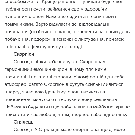
способом життя. Краще рішення — уникати будь-якої
публічності і суєти, займатися своїм здоров'ям і
душевним станом. Важливо ладити з підопічними і
помічниками. Варто відкласти всі відповідальні
починання (особливо, спільні), перенести на інший день
побачення, подорож, інтенсивне листування, початок
співпраці, ефектну появу на заході.
Скорпіон
Сьогодні зірки забезпечують Скорпіонам
гармонійний емоційний фон, в чому для них є і
позитивні, і негативні сторони. У комфортній для себе
атмосфері багато Скорпіонів будуть схильні дивитися
вперед з часткою ідеалізму, сподіваючись на
повернення минулого і ігноруючи нову реальність.
Небажано будувати в цю добу плани на майбутнє, краще
присвятити час любові, дітям, творчості або відпочинку.
Стрілець
Сьогодні У Стрільців мало енергії, а та, що є, може