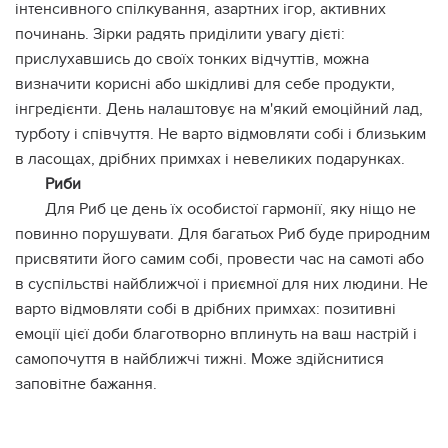
інтенсивного спілкування, азартних ігор, активних
починань. Зірки радять приділити увагу дієті:
прислухавшись до своїх тонких відчуттів, можна
визначити корисні або шкідливі для себе продукти,
інгредієнти. День налаштовує на м'який емоційний лад,
турботу і співчуття. Не варто відмовляти собі і близьким
в ласощах, дрібних примхах і невеликих подарунках.
Риби
Для Риб це день їх особистої гармонії, яку ніщо не
повинно порушувати. Для багатьох Риб буде природним
присвятити його самим собі, провести час на самоті або
в суспільстві найближчої і приємної для них людини. Не
варто відмовляти собі в дрібних примхах: позитивні
емоції цієї доби благотворно вплинуть на ваш настрій і
самопочуття в найближчі тижні. Може здійснитися
заповітне бажання.