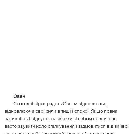
Овен
Сьогодні зірки радять Овнам відпочивати,
відновлюючи свої сили в тиші і спокої. Якщо повна
пасивність і відсутність зв'язку зі світом не для вас,
варто звузити коло спілкування і відмовитися від зайвої
суєти. У цю добу "розмитий горизонт", велика роль