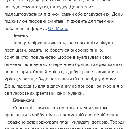
погоди, самопочуття, випадку. Доведеться
підлаштовуватися під чужі смаки або вгадувати їх. День
підживлює любовні фантазії, підходить для таємних
побачень, інформує
Ukr.Media
.
Телець
Тельцям зірки натякають, що сьогодні їм нікуди
поспішати, радять не боротися зі своєю лінню,
сонливістю, повільністю. Добре візуалізувати свої
бажання, але не варто терміново братися за реалізацію
планів: привабливій мрії в цю добу краще залишитися
мрією, у вас ще буде час надати їй відповідну форму.
День підходить для відпочинку на природі, занурення в
світ любовних фантазій, кіно, музики.
Близнюки
Сьогодні зірки не рекомендують Близнюкам
працювати з майбутнім на предметній системній основі.
Небажано затверджувати план, укладати договір. Тверді