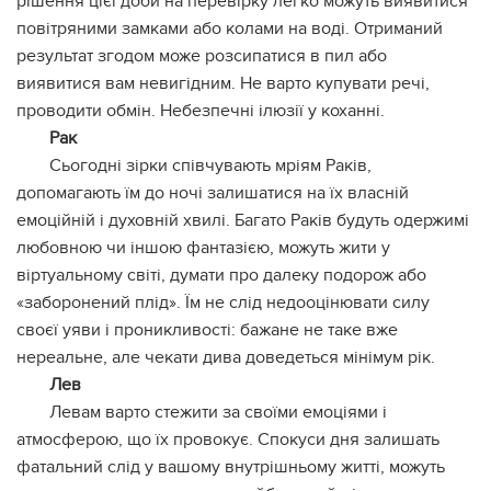
рішення цієї доби на перевірку легко можуть виявитися
повітряними замками або колами на воді. Отриманий
результат згодом може розсипатися в пил або
виявитися вам невигідним. Не варто купувати речі,
проводити обмін. Небезпечні ілюзії у коханні.
Рак
Сьогодні зірки співчувають мріям Раків,
допомагають їм до ночі залишатися на їх власній
емоційній і духовній хвилі. Багато Раків будуть одержимі
любовною чи іншою фантазією, можуть жити у
віртуальному світі, думати про далеку подорож або
«заборонений плід». Їм не слід недооцінювати силу
своєї уяви і проникливості: бажане не таке вже
нереальне, але чекати дива доведеться мінімум рік.
Лев
Левам варто стежити за своїми емоціями і
атмосферою, що їх провокує. Спокуси дня залишать
фатальний слід у вашому внутрішньому житті, можуть