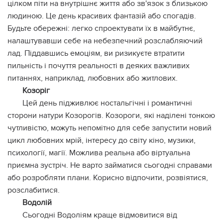
цілком піти на внутрішнє життя або зв'язок з близькою
людиною. Це день красивих фантазій або спогадів.
Будьте обережні: легко спроектувати їх в майбутнє,
налаштувавши себе на небезпечний розслабляючий
лад. Піддавшись емоціям, ви ризикуєте втратити
пильність і почуття реальності в деяких важливих
питаннях, наприклад, любовних або житлових.
Козоріг
Цей день підживлює ностальгічні і романтичні
сторони натури Козорогів. Козороги, які наділені тонкою
чутливістю, можуть непомітно для себе запустити новий
цикл любовних мрій, інтересу до світу кіно, музики,
психології, магії. Можлива реальна або віртуальна
приємна зустріч. Не варто займатися сьогодні справами
або розробляти плани. Корисно відпочити, розвіятися,
розслабитися.
Водолій
Сьогодні Водоліям краще відмовитися від