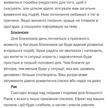
виявитися похибки (недостатні для того, щоб її
скасувати, але цілком здатні зіпсувати вам загальне
враження від подій). Нові починання небажані з тієї ж
причини. Якщо виникло питання, краще не плавати в
здогадах, а пошукати інформацію на тему.
Близнюки
Для Близнюків день почнеться з приємного
моменту (у багатьох Близнюків це буде вдалий розвиток
вчорашніх подій). Зірки радять не зволікати і натякають,
що витягти із ситуації користь і задоволення буде
простіше в першій половині дня. Чим ближче до
вечора, тим менше буде у ситуації, яка вас цікавить
динаміки і більше спотворень. Ваш розум може
затуманити давня романтична ілюзія або надія на диво.
Рак
Сьогодні влада над людьми і подіями для більшості
Раків є всього лише приємною ілюзією. Ефект від ваших
промов і дій буде слабким, а часом і зовсім уявним.