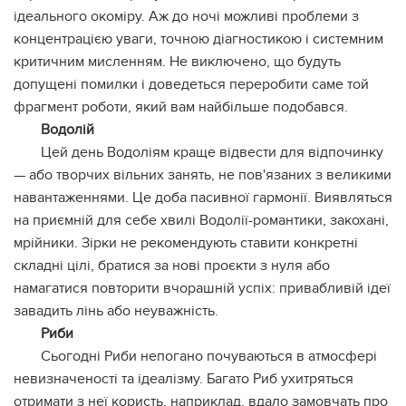
ідеального окоміру. Аж до ночі можливі проблеми з
концентрацією уваги, точною діагностикою і системним
критичним мисленням. Не виключено, що будуть
допущені помилки і доведеться переробити саме той
фрагмент роботи, який вам найбільше подобався.
Водолій
Цей день Водоліям краще відвести для відпочинку
— або творчих вільних занять, не пов'язаних з великими
навантаженнями. Це доба пасивної гармонії. Виявляться
на приємній для себе хвилі Водолії-романтики, закохані,
мрійники. Зірки не рекомендують ставити конкретні
складні цілі, братися за нові проєкти з нуля або
намагатися повторити вчорашній успіх: привабливій ідеї
завадить лінь або неуважність.
Риби
Сьогодні Риби непогано почуваються в атмосфері
невизначеності та ідеалізму. Багато Риб ухитряться
отримати з неї користь, наприклад, вдало замовчать про