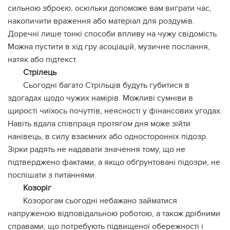
сильною зброєю, оскільки допоможе вам виграти час,
накопичити враження або матеріал для роздумів.
Доречні лише тонкі способи впливу на чужу свідомість.
Можна пустити в хід гру асоціацій, музичне послання,
натяк або підтекст.
Стрілець
Сьогодні багато Стрільців будуть губитися в
здогадах щодо чужих намірів. Можливі сумніви в
щирості чиїхось почуттів, неясності у фінансових угодах.
Навіть вдала співпраця протягом дня може зійти
нанівець, в силу взаємних або односторонніх підозр.
Зірки радять не надавати значення тому, що не
підтверджено фактами, а якщо обґрунтовані підозри, не
поспішати з питаннями.
Козоріг
Козорогам сьогодні небажано займатися
напруженою відповідальною роботою, а також дрібними
справами, що потребують підвищеної обережності і