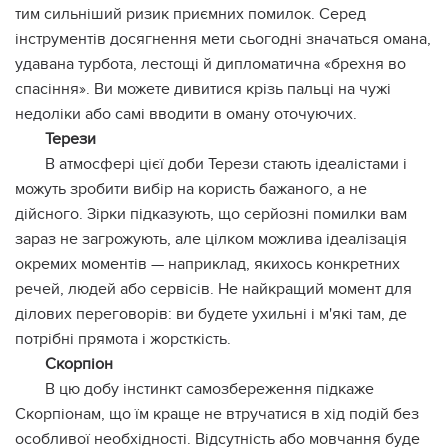
тим сильніший ризик приємних помилок. Серед
інструментів досягнення мети сьогодні значаться омана,
удавана турбота, лестощі й дипломатична «брехня во
спасіння». Ви можете дивитися крізь пальці на чужі
недоліки або самі вводити в оману оточуючих.
Терези
В атмосфері цієї доби Терези стають ідеалістами і
можуть зробити вибір на користь бажаного, а не
дійсного. Зірки підказують, що серйозні помилки вам
зараз не загрожують, але цілком можлива ідеалізація
окремих моментів — наприклад, якихось конкретних
речей, людей або сервісів. Не найкращий момент для
ділових переговорів: ви будете ухильні і м'які там, де
потрібні прямота і жорсткість.
Скорпіон
В цю добу інстинкт самозбереження підкаже
Скорпіонам, що їм краще не втручатися в хід подій без
особливої необхідності. Відсутність або мовчання буде