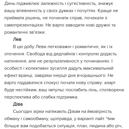
День підживлює залежність і сугестивність, знижує
вашу впевненість у своїх думках і почуттях. Краще не
приймати рішень, не починати справ, почекати з
самопрезентацією. Не варто заводити нові дружні та
романтичні зв'язки.
Лев
В цю добу Леви легковажні і романтичні, як і їх
оточення. Свобода від дедлайнів і контролю додасть
натхнення, але не результативності у починаннях. І
особисті і колективні зусилля дадуть максимальний
ефект вранці, завдяки інерції дня вчорашнього. Не
варто піддаватися спокусі почати нову справу: азарт
буде нестійким, ваш імпульс послабить лінь, спотворена
перспектива або слабка підтримка.
Діва
Сьогодні зірки натякають Дівам на ймовірність
обману і самообману, щоправда, у варіанті лайт. Чим
більше вам подобається ситуація, план, людина або річ,