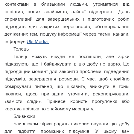
контактами з близькими людьми, утриматися від
ініціатив, нових знайомств, зайвої відвертості. День
сприятливий для завершальних і підготовчих робіт,
підходить для закритих переговорів, обговорювання
делікатних тем, пошуку інформації через таємні канали,
інформує
Ukr.Media.
Телець
Тельці можуть нікуди не поспішати, але зірки
підказують, що і байдикувати в цю добу не варто. Це
підходящий момент для закриття проблеми, підведення
підсумків, завершення розмови. Є час, щоб спокійно
обміркувати питання, що цікавить, вникнути в тонкі
нюанси, щось пригадати, уточнити, реконструювати,
«замісти сліди». Принесе користь прогулянка або
коротка поїздка по знайомому маршруту.
Близнюки
Близнюкам зірки радять використовувати цю добу
для підбиття проміжних підсумків. У цьому вам