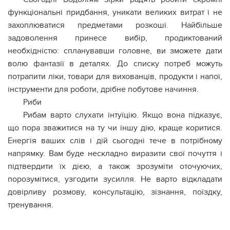
функціональні придбання, уникати великих витрат і не
захоплюватися предметами розкоші. Найбільше
задоволення принесе вибір, продиктований
необхідністю: спланувавши головне, ви зможете дати
волю фантазії в деталях. До списку потреб можуть
потрапити ліки, товари для вихованців, продукти і напої,
інструменти для роботи, дрібне побутове начиння.
Риби
Рибам варто слухати інтуїцію. Якщо вона підказує,
що пора зважитися на ту чи іншу дію, краще коритися.
Енергія ваших слів і дій сьогодні тече в потрібному
напрямку. Вам буде нескладно виразити свої почуття і
підтвердити їх дією, а також зрозуміти оточуючих,
порозумітися, узгодити зусилля. Не варто відкладати
довірливу розмову, консультацію, зізнання, поїздку,
тренування.