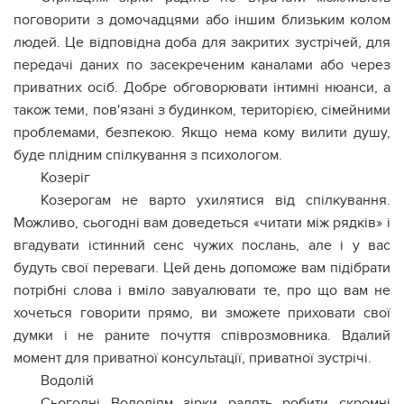
поговорити з домочадцями або іншим близьким колом
людей. Це відповідна доба для закритих зустрічей, для
передачі даних по засекреченим каналами або через
приватних осіб. Добре обговорювати інтимні нюанси, а
також теми, пов'язані з будинком, територією, сімейними
проблемами, безпекою. Якщо нема кому вилити душу,
буде плідним спілкування з психологом.
Козеріг
Козерогам не варто ухилятися від спілкування.
Можливо, сьогодні вам доведеться «читати між рядків» і
вгадувати істинний сенс чужих послань, але і у вас
будуть свої переваги. Цей день допоможе вам підібрати
потрібні слова і вміло завуалювати те, про що вам не
хочеться говорити прямо, ви зможете приховати свої
думки і не раните почуття співрозмовника. Вдалий
момент для приватної консультації, приватної зустрічі.
Водолій
Сьогодні Водоліям зірки радять робити скромні