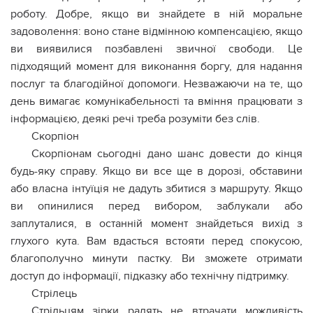
роботу. Добре, якщо ви знайдете в ній моральне
задоволення: воно стане відмінною компенсацією, якщо
ви виявилися позбавлені звичної свободи. Це
підходящий момент для виконання боргу, для надання
послуг та благодійної допомоги. Незважаючи на те, що
день вимагає комунікабельності та вміння працювати з
інформацією, деякі речі треба розуміти без слів.
Скорпіон
Скорпіонам сьогодні дано шанс довести до кінця
будь-яку справу. Якщо ви все ще в дорозі, обставини
або власна інтуїція не дадуть збитися з маршруту. Якщо
ви опинилися перед вибором, заблукали або
заплуталися, в останній момент знайдеться вихід з
глухого кута. Вам вдасться встояти перед спокусою,
благополучно минути пастку. Ви зможете отримати
доступ до інформації, підказку або технічну підтримку.
Стрілець
Стрільцям зірки радять не втрачати можливість