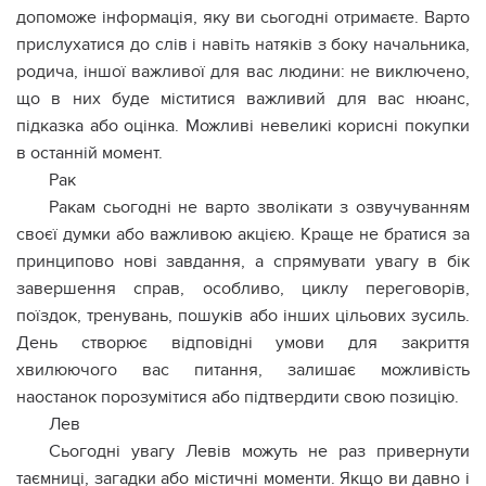
допоможе інформація, яку ви сьогодні отримаєте. Варто
прислухатися до слів і навіть натяків з боку начальника,
родича, іншої важливої для вас людини: не виключено,
що в них буде міститися важливий для вас нюанс,
підказка або оцінка. Можливі невеликі корисні покупки
в останній момент.
Рак
Ракам сьогодні не варто зволікати з озвучуванням
своєї думки або важливою акцією. Краще не братися за
принципово нові завдання, а спрямувати увагу в бік
завершення справ, особливо, циклу переговорів,
поїздок, тренувань, пошуків або інших цільових зусиль.
День створює відповідні умови для закриття
хвилюючого вас питання, залишає можливість
наостанок порозумітися або підтвердити свою позицію.
Лев
Сьогодні увагу Левів можуть не раз привернути
таємниці, загадки або містичні моменти. Якщо ви давно і