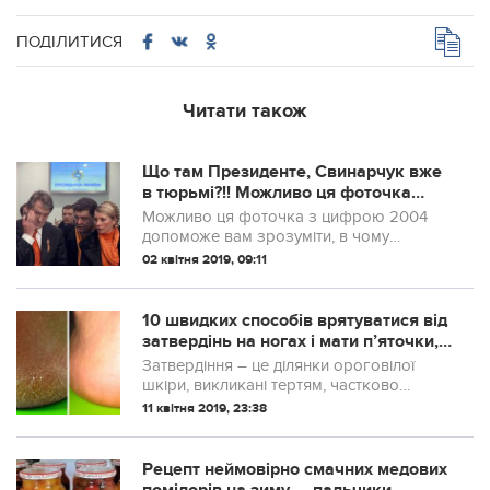
ПОДІЛИТИСЯ
Читати також
Що там Президенте, Свинарчук вже
в тюрьмі?!! Можливо ця фоточка
допоможе вам зрозуміти, в чому
Можливо ця фоточка з цифрою 2004
феномен Зеленського?
допоможе вам зрозуміти, в чому
феномен Зеленського? Можливо, тих
02 квітня 2019, 09:11
30% не кретини чи дебіли, а просто
люди, яких вже в корінь заїбало 15 років
бачити одні ...
10 швидких способів врятуватися від
затвердінь на ногах і мати п’яточки,
мов у немовляти
Затвердіння – це ділянки ороговілої
шкіри, викликані тертям, частково
болючі. Вони часто зустрічаються на
11 квітня 2019, 23:38
руках і ногах, і нешкідливі зазвичай,
можуть запалюватися, якщо їх вчасно не
ліку...
Рецепт неймовірно смачних медових