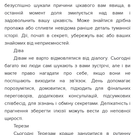
безуспішно шукали причини цікавого вам явища, в
останній момент доля змилується над вами і
задовольнить вашу цікавість. Може знайтися дрібна
пропажа або спливти невідома раніше деталь туманної
історії. Дії, початі в секреті, убережуть вас або ваших
знайомих від неприємностей.
Діва
Дівам не варто відмовлятися від діалогу. Сьогодні
багато які люди самі шукають з вами зустрічі, але і ви
маєте право нагадати про себе, якщо вони не
поспішають виходити на зв'язок. День допомагає
порозумітися, домовитися, підходить для фінальних
переговорів, додаткових консультацій, підсумкових
співбесід, для зізнань і обміну секретами. Делікатність і
прагнення зберегти ілюзії можуть вести до неповної
щирості.
Терези
Сьогодні Терезам краще зануритися в рутинну