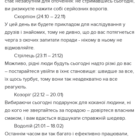
стає незабутнім для оточення: не стримавшись сьогодні,
ви ризикуєте нажити собі серйозних ворогів.
Скорпіон (24.10 – 22.11)
У цей день ви будете прикладом для наслідування у
друзів і знайомих, тому не дивно, що до вас потягнеться
черга з охочих запитати поради - нікому в ньому не
відмовляйте.
Стрілець (23.11 – 21.12)
Можливо, рідні люди будуть сьогодні надто різкі до вас
– постарайтеся увійти в їхнє становище: швидше за все,
їх щось турбує, тому вони так неадекватно на все
реагують.
Козоріг (22.12 – 20.01)
Вибираючи сьогодні подарунок для коханої людини, ні
до кого не звертайтесь за порадою – довіртеся власним
смаком, і вам вдасться відшукати справжній шедевр.
Водолій (21.01 – 18.02)
Останнім часом ви так багато і ефективно працювали,