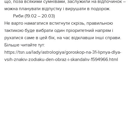
що, поза всякими сумнівами, заслужили на відпочинок –
можна планувати відпустку і вирушати в подорож.
Риби (19.02 – 20.03)
Не варто намагатися встигнути скрізь, правильною
тактикою буде вибрати один пріоритетний напрям і
рухатися саме в цей бік, на час відклавши інші справи.
Більше читайте тут:
https://tsn.ua/lady/astrologiya/goroskop-na-31-lipnya-dlya-
vsih-znakiv-zodiaku-den-obraz-i-skandaliv-1594966.html