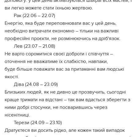
допомогу: у цей день активізуються шахраї всіх мастей, і
ви легко можете стати їхньою жертвою.
Рак (22.06 – 22.07)
Енергію, яка буде переповнювати вас у цей день,
необхідно витрачати економно – тільки на важливі
професійні проєкти, не розмінюючись на дріб'язок.
Лев (23.07 – 21.08)
Не варто соромитися своєї доброти і співчуття –
оточення не вважатиме їх слабкістю, навпаки,
буде більше поважати вас за притаманні вам людські
якості.
Діва (24.08 – 23.09)
Близьких людей, як не дивно це прозвучить, сьогодні
краще тримати на відстані – так вам вдасться зберегти з
ними добрі стосунки, не посварившись через
нісенітниці.
Терези (24.09 – 23.10)
Дратуєтеся ви досить рідко, але кожен такий випадок