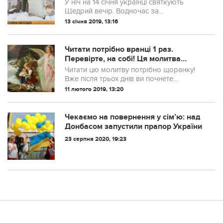
У ніч на 14 січня українці святкують
Щедрий вечір. Водночас за
християнським календарем це день
13 січня 2019, 13:16
преподобної Меланії. У народній традиції
свята об’єднались. На це свято
традиційно щедрують...
Читати потрібно вранці 1 раз.
Перевірте, на собі! Ця молитва
закликає вашого Ангела-Охоронця
Читати цю молитву потрібно щоранку!
Вже після трьох днів ви почнете
помічати, як ваше життя змінюється в
11 лютого 2019, 13:20
кращу сторону.
Чекаємо на повернення у сім’ю: над
Донбасом запустили прапор України
23 серпня 2020, 19:23