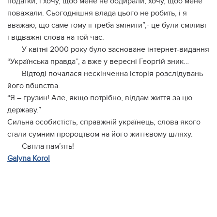
податки, і хочу, щоб мене не обдирали, хочу, щоб мене
поважали. Сьогоднішня влада цього не робить, і я
вважаю, що саме тому її треба змінити”,- це були сміливі
і відважні слова на той час.
У квітні 2000 року було засноване інтернет-видання
“Українська правда”, а вже у вересні Георгій зник…
Відтоді почалася нескінченна історія розслідувань
його вбuвствa.
“Я – грузин! Але, якщо потрібно, віддам життя за цю
державу.”
Сильна особистість, справжній українець, слова якого
стали сумним пророцтвом на його життєвому шляху.
Світла пам’ять!
Galyna Korol