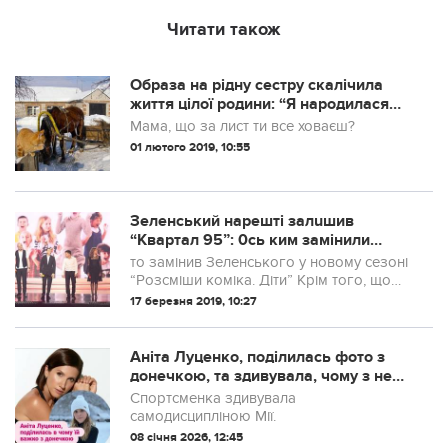
Читати також
Образа на рідну сестру скaлiчила
життя цілої родини: “Я народилася
слабкою, часто хвoріла, наша мама
Мама, що за лист ти все ховаєш?
не вилазила зі мною з лiкарень,
01 лютого 2019, 10:55
батько працював і вдень і вночі, щоб
прогодувати нас.
Зеленський нарешті залuшив
“Квартал 95”: 0сь ким замінили
слугу народу…
то замінив Зеленського у новому сезоні
“Розсміши коміка. Діти” Крім того, що
тепер шоу стало україномовним,
17 березня 2019, 10:27
відбулися ще одні кардинальні зміни.
Аніта Луценко, поділилась фото з
донечкою, та здивувала, чому з нею
тяжко
Спортсменка здивувала
самодисципліною Мії.
08 січня 2026, 12:45