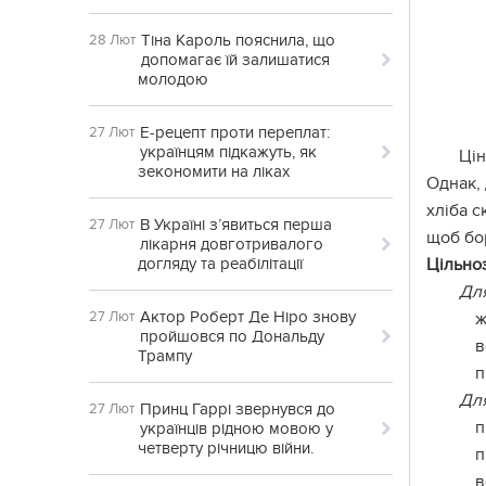
Тіна Кароль пояснила, що
28 Лют
допомагає їй залишатися
молодою
Е-рецепт проти переплат:
27 Лют
українцям підкажуть, як
Цін
зекономити на ліках
Однак,
хліба с
В Україні з’явиться перша
27 Лют
щоб бо
лікарня довготривалого
догляду та реабілітації
Цільноз
Для
Актор Роберт Де Ніро знову
27 Лют
ж
пройшовся по Дональду
в
Трампу
п
Для
Принц Гаррі звернувся до
27 Лют
п
українців рідною мовою у
четверту річницю війни.
п
в