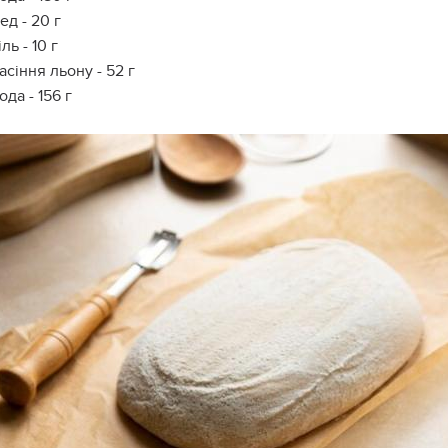
ед - 20 г
іль - 10 г
асіння льону - 52 г
ода - 156 г