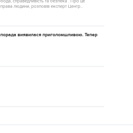
обода, справедливість та безпека . Про це
права людини, розповів експерт Центр...
а порада виявилася приголомшливою. Тепер