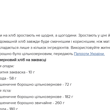
и на хліб зростають не щодня, а щогодини. Зростають у ціні й
 домашній хліб завжди буде смачнішим і кориснішим, ніж м
кладається лише з кількох інгредієнтів. Використовуйте житн
рошно було цільнозерновим, передають
Патріоти України.
ерновий хліб на заквасці
 опари:
итня закваска - 10 г
ода - 58 г
шеничне борошно цільнозернове - 72 г
 тіста:
шеничне борошно цільнозернове - 182 г
шеничне борошно звичайне - 260 г
ода - 180 г