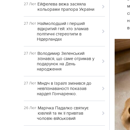
Ейфелева вежа засяяла
27 Лют
м
кольорами прапора України
с
н
Наймолодший і перший
27 Лют
в
відкритий гей: хто зламав
політичні стереотипи в
Нідерландах
Володимир Зеленський
27 Лют
зізнався, що саме отримав у
подарунок на День
народження
Міндіч в Ізраїлі змінився до
27 Лют
невпізнаваності показав
нардеп Гончаренко.
Марічка Падалко святкує
26 Лют
ювілей та як її привітав
чоловік-військовий