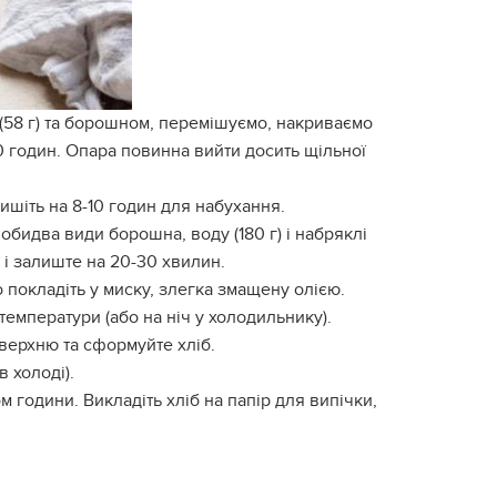
(58 г) та борошном, перемішуємо, накриваємо
0 годин. Опара повинна вийти досить щільної
лишіть на 8-10 годин для набухання.
 обидва види борошна, воду (180 г) і набряклі
і залиште на 20-30 хвилин.
сто покладіть у миску, злегка змащену олією.
температури (або на ніч у холодильнику).
оверхню та сформуйте хліб.
в холоді).
м години. Викладіть хліб на папір для випічки,