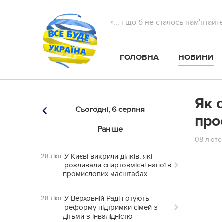
«... і що б не сталось пам'ятай
ГОЛОВНА
НОВИНИ
Як 
Сьогодні,
6 серпня
про
Раніше
08 люто
У Києві викрили ділків, які
28 Лют
розливали спиртовмісні напої в
промислових масштабах
У Верховній Раді готують
28 Лют
реформу підтримки сімей з
дітьми з інвалідністю