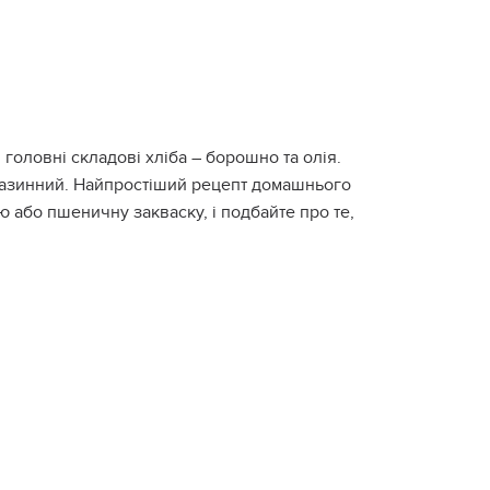
 головні складові хліба – борошно та олія.
агазинний. Найпростіший рецепт домашнього
ю або пшеничну закваску, і подбайте про те,