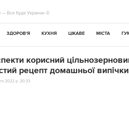
те — Все буде Україна» ©
ЗДОРОВ'Я
КУХНЯ
ЦІКАВЕ
МІСТА
ГУ
спекти корисний цільнозерновий 
стий рецепт домашньої випічки
го 2022 р. 20:33