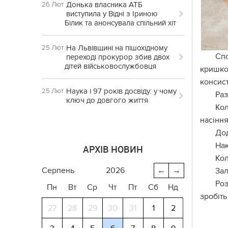
Донька власника АТБ
26 Лют
виступила у Відні з Іриною
Білик та анонсувала спільний хіт
На Львівщині на пішохідному
25 Лют
Спо
переході прокурор збив двох
дітей військовослужбовця
кришкою
консист
Наука і 97 років досвіду: у чому
25 Лют
Раз
ключ до довгого життя
Кол
насіння
Дод
Нак
АРХІВ НОВИН
Кол
серпень
2026
←
→
Зал
Роз
Пн
Вт
Ср
Чт
Пт
Сб
Нд
зробіть
27
28
29
30
31
1
2