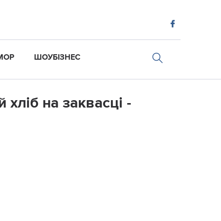
МОР
ШОУБІЗНЕС
хліб на заквасці -