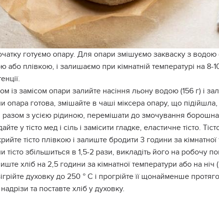
чатку готуємо опару. Для опари змішуємо закваску з водою 
 або плівкою, і залишаємо при кімнатній температурі на 8-1
енції.
ом із замісом опари залийте насіння льону водою (156 г) і за
и опара готова, змішайте в чаші міксера опару, що підійшла,
 разом з усією рідиною, перемішати до змочування борошна 
айте у тісто мед і сіль і замісити гладке, еластичне тісто. Ті
рийте тісто плівкою і залиште бродити 3 години за кімнатної 
и тісто збільшиться в 1,5-2 рази, викладіть його на робочу п
иште хліб на 2,5 години за кімнатної температури або на ніч (
ігрійте духовку до 250 ° С і прогрійте її щонайменше протяго
 надрізи та поставте хліб у духовку.