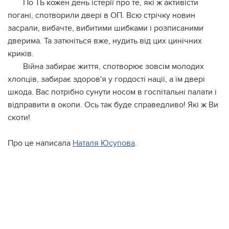
По ТБ кожен день істерії про те, які ж активісти
погані, спотворили двері в ОП. Всю стрічку новин
засрали, вибачте, вибитими шибками і розписаними
дверима. Та заткніться вже, нудить від цих цинічних
криків.
Війна забирає життя, спотворює зовсім молодих
хлопців, забирає здоров'я у гордості нації, а їм двері
шкода. Вас потрібно сунути носом в госпітальні палати і
відправити в окопи. Ось так буде справедливо! Які ж Ви
скоти!
Про це написала
Наталя Юсупова
.