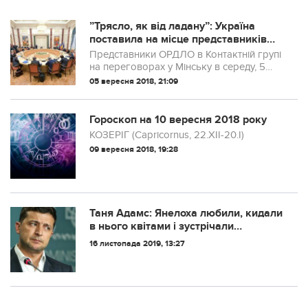
”Трясло, як від ладану”: Україна
поставила на місце представників
”ЛНР/ДНР” у Мінську
Представники ОРДЛО в Контактній групі
на переговорах у Мінську в середу, 5
вересня, намагалися влаштувати
05 вересня 2018, 21:09
провокацію і вшанувати ліквідованого
лідера бойовиків “ДНР” Олександра
Захарченка...
Гороскоп на 10 вересня 2018 року
КОЗЕРІГ (Capricornus, 22.XII-20.I)
09 вересня 2018, 19:28
Таня Адамс: Янелоха любили, кидали
в нього квітами і зустрічали
оваціями, а не криками «Ганьба!».
16 листопада 2019, 13:27