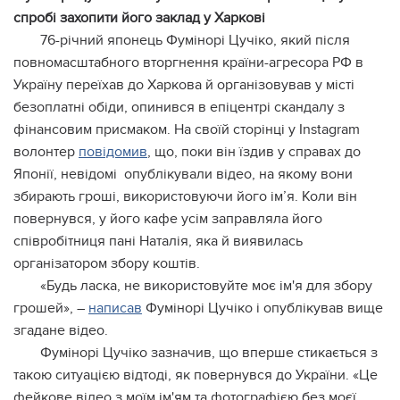
спробі захопити його заклад у Харкові
76-річний японець Фумінорі Цучіко, який після
повномасштабного вторгнення країни-агресора РФ в
Україну переїхав до Харкова й організовував у місті
безоплатні обіди, опинився в епіцентрі скандалу з
фінансовим присмаком. На своїй сторінці у Instagram
волонтер
повідомив
, що, поки він їздив у справах до
Японії, невідомі опублікували відео, на якому вони
збирають гроші, використовуючи його ім’я. Коли він
повернувся, у його кафе усім заправляла його
співробітниця пані Наталія, яка й виявилась
організатором збору коштів.
«Будь ласка, не використовуйте моє ім'я для збору
грошей», –
написав
Фумінорі Цучіко і опублікував вище
згадане відео.
Фумінорі Цучіко зазначив, що вперше стикається з
такою ситуацією відтоді, як повернувся до України. «Це
фейкове відео з моїм ім'ям та фотографією без моєї