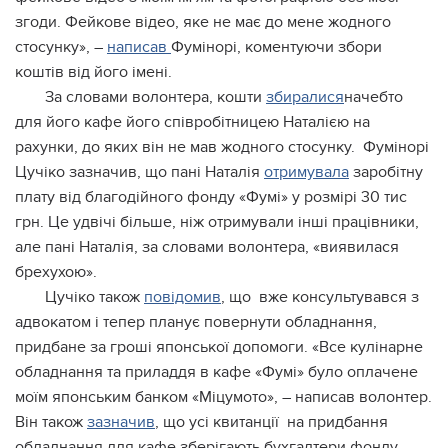
згоди. Фейкове відео, яке не має до мене жодного
стосунку», –
написав
Фумінорі, коментуючи збори
коштів від його імені.
За словами волонтера, кошти
збиралися
начебто
для його кафе його співробітницею Наталією на
рахунки, до яких він не мав жодного стосунку. Фумінорі
Цучіко зазначив, що пані Наталія
отримувала
заробітну
плату від благодійного фонду «Фумі» у розмірі 30 тис
грн. Це удвічі більше, ніж отримували інші працівники,
але пані Наталія, за словами волонтера, «виявилася
брехухою».
Цучіко також
повідомив
, що вже консультувався з
адвокатом і тепер планує повернути обладнання,
придбане за гроші японської допомоги. «Все кулінарне
обладнання та приладдя в кафе «Фумі» було оплачене
моїм японським банком «Міцумото», – написав волонтер.
Він також
зазначив
, що усі квитанції на придбання
обладнання для кафе зберігають бухгалтери фонду,