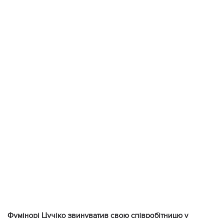
Фумінорі Цучіко звинуватив свою співробітницю у