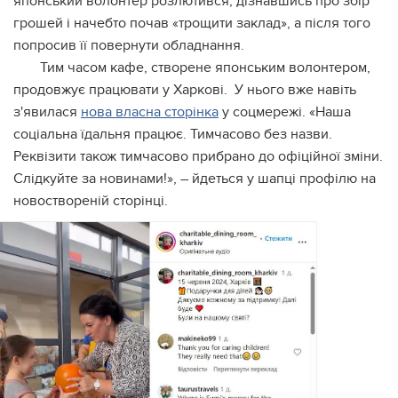
японський волонтер розлютився, дізнавшись про збір
грошей і начебто почав «трощити заклад», а після того
попросив її повернути обладнання.
Тим часом кафе, створене японським волонтером,
продовжує працювати у Харкові. У нього вже навіть
з'явилася
нова власна сторінка
у соцмережі. «Наша
соціальна їдальня працює. Тимчасово без назви.
Реквізити також тимчасово прибрано до офіційної зміни.
Слідкуйте за новинами!», – йдеться у шапці профілю на
новоствореній сторінці.