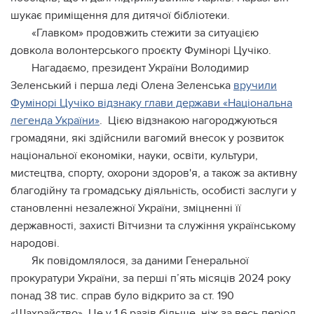
шукає приміщення для дитячої бібліотеки.
«Главком» продовжить стежити за ситуацією
довкола волонтерського проєкту Фумінорі Цучіко.
Нагадаємо, президент України Володимир
Зеленський і перша леді Олена Зеленська
вручили
Фумінорі Цучіко відзнаку глави держави «Національна
легенда України»
. Цією відзнакою нагороджуються
громадяни, які здійснили вагомий внесок у розвиток
національної економіки, науки, освіти, культури,
мистецтва, спорту, охорони здоров'я, а також за активну
благодійну та громадську діяльність, особисті заслуги у
становленні незалежної України, зміцненні її
державності, захисті Вітчизни та служіння українському
народові.
Як повідомлялося, за даними Генеральної
прокуратури України, за перші п’ять місяців 2024 року
понад 38 тис. справ було відкрито за ст. 190
«Шахрайство» Це у 1,6 разів більше, ніж за весь період