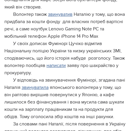
який він створив.
Волонтер також
звинуватив
Наталію у тому, що вона
придбала за кошти фонду для власних потреб вартісні
речі, а саме ноутбук Lenovo Gaming Note PC та
мобільний телефон Apple iPhone 14 Pro Max
У своїх дописах Фумінорі Цучіко відмітив
Національну поліцію України та низку українських ЗМІ,
сподіваючись, що його історія набуде розголосу. Також
волонтер пообіцяв
написати
заяву про шахрайство у
прокуратуру.
У відповідь на звинувачення Фумінорі, згадана пані
Наталія
звинуватила
японського волонтера у тому, що
він раптово вирішив повернутися у Японію, а кафе
лишилося без фінансування і вона мусила сама шукати
кошти на зарплату працівникам та на продукти для
обідів. Тому оголосила збір коштів на інші рахунки.
За словами пані Наталії, після повернення в Україну