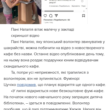
Пані Наталія вітає малечу у закладі
скриншот відео
Пані Наталію, яку японський волонтер звинуватив у
шахрайстві, можна побачити на відео з новоствореного
кафе без назви. Останнє відео опубліковане день тому,
на ньому вона роздає подарунки юним відвідувачам
скандального кафе.
Та, попри усі неприємності, які трапилися з
волонтером, він не зупиняється. Фумінорі
Цучіко
повідомив
, що планує відкриття ще одного кафе.
«У липні відкриється нове безкоштовне фумі-кафе.
На початок нового навчального року запрацює дитяча
бібліотека», – ідеться в повідомленні. Волонтер
пообіцяв, що й далі підтримуватиме Харків. Наразі він