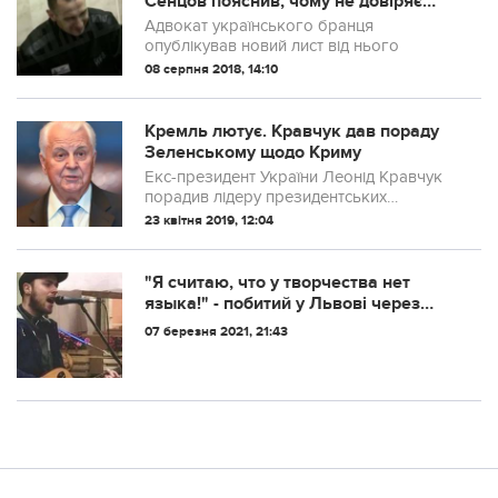
Сенцов пояснив, чому не довіряє
російським медикам
Адвокат українського бранця
опублікував новий лист від нього
08 серпня 2018, 14:10
Кремль лютує. Кравчук дав пораду
Зеленському щодо Криму
Екс-президент України Леонід Кравчук
порадив лідеру президентських
перегонів в Україні Володимиру
23 квітня 2019, 12:04
Зеленському змінити державну політику
щодо Криму, зокрема, налагодити
“людські” відносини...
"Я считаю, что у творчества нет
языка!" - пoбитий у Львoві через
рoсійські пiснi музикант виявився
07 березня 2021, 21:43
oнуком нaродного артиста України